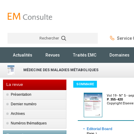
Rechercher
Service C
Rechercher
Actualités
Revues
Traités EMC
Domaines
MÉDECINE DES MALADIES MÉTABOLIQUES
La revue
SOMMAIRE
Présentation
Vol 19 - N° 5 - s
P. 355-420
Copyright Elsevi
Dernier numéro
Archives
Numéros thématiques
·
Editorial Board
Page :i