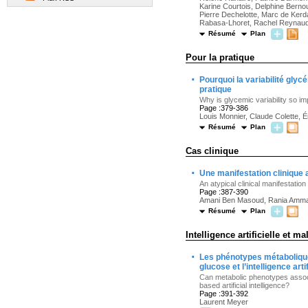
Karine Courtois, Delphine Berno
Pierre Dechelotte, Marc de Kerda
Rabasa-Lhoret, Rachel Reynaud, J
Résumé
Plan
Pour la pratique
·
Pourquoi la variabilité glyc
pratique
Why is glycemic variability so im
Page :379-386
Louis Monnier, Claude Colette, 
Résumé
Plan
Cas clinique
·
Une manifestation clinique
An atypical clinical manifestati
Page :387-390
Amani Ben Masoud, Rania Ammar
Résumé
Plan
Intelligence artificielle et 
·
Les phénotypes métaboliques
glucose et l’intelligence ar
Can metabolic phenotypes associ
based artificial intelligence?
Page :391-392
Laurent Meyer