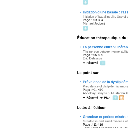
·
Initiation d’une basale : l’
Initiation of basal insulin: Use o
Page :393-394
Michael Joubert
Éducation thérapeutique du 
·
La personne entre vulnérabi
The person between vulnerabili
Page :395-400
Éric Delassus
Résumé
Le point sur
·
Prévalence de la dyslipidé
Prevalence of dislipidemia amon
Page :401-410
Abdelhay Benyaich, Mustapha Aks
Résumé
Plan
Lettre à l'éditeur
·
Grandeur et petites misères 
Greatness and small miseries of
Page :411-416