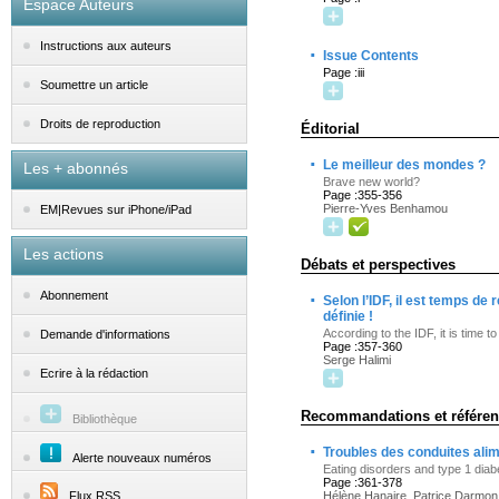
Espace Auteurs
Instructions aux auteurs
·
Issue Contents
Page :iii
Soumettre un article
Droits de reproduction
Éditorial
·
Le meilleur des mondes ?
Les + abonnés
Brave new world?
Page :355-356
Pierre-Yves Benhamou
EM|Revues sur iPhone/iPad
Les actions
Débats et perspectives
·
Abonnement
Selon l’IDF, il est temps de
définie !
According to the IDF, it is time to
Demande d'informations
Page :357-360
Serge Halimi
Ecrire à la rédaction
Recommandations et référent
Bibliothèque
·
Troubles des conduites alim
Alerte nouveaux numéros
Eating disorders and type 1 diab
Page :361-378
Flux RSS
Hélène Hanaire, Patrice Darmon