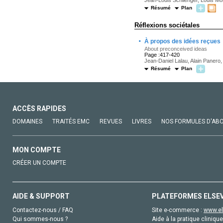
Jean-Louis Schlienger, Louis Mo
Résumé
Plan
Réflexions sociétales
·
À propos des idées reçues
About preconceived ideas
Page :417-420
Jean-Daniel Lalau, Alain Panero
Résumé
Plan
ACCÈS RAPIDES
DOMAINES
TRAITÉS EMC
REVUES
LIVRES
NOS FORMULES D'AB
MON COMPTE
CRÉER UN COMPTE
AIDE & SUPPORT
PLATEFORMES ELSE
Contactez-nous / FAQ
Site e-commerce :
www.el
Qui sommes-nous ?
Aide à la pratique clinique