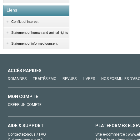
Liens
Conflict of interest
Statement of human and animal rights
Statement of informed consent
ACCÈS RAPIDES
DOMAINES
TRAITÉS EMC
REVUES
LIVRES
NOS FORMULES D'AB
MON COMPTE
CRÉER UN COMPTE
AIDE & SUPPORT
PLATEFORMES ELSE
Contactez-nous / FAQ
Site e-commerce :
www.el