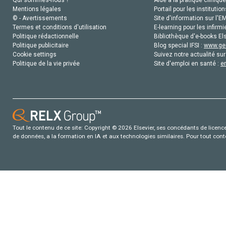
Qui sommes-nous ?
Aide à la pratique clinique
Mentions légales
Portail pour les institution
© - Avertissements
Site d'information sur l'E
Termes et conditions d'utilisation
E-learning pour les infirmi
Politique rédactionnelle
Bibliothèque d'e-books Els
Politique publicitaire
Blog special IFSI :
www.gen
Cookie settings
Suivez notre actualité sur
Politique de la vie privée
Site d'emploi en santé :
e
Tout le contenu de ce site: Copyright © 2026 Elsevier, ses concédants de licence e
de données, a la formation en IA et aux technologies similaires. Pour tout con