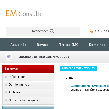
Rechercher
Service C
Rechercher
Actualités
Revues
Traités EMC
Domaines
JOURNAL OF MEDICAL MYCOLOGY
La revue
NUMÉROS THÉMATIQUES
Présentation
2004
Dernier numéro
Caspofungine - Syposium d
Volume 14 - Numéro 4-C2, pp.2
Archives
Numéros thématiques