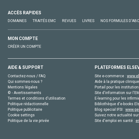
ACCÈS RAPIDES
DOMAINES
TRAITÉS EMC
REVUES
LIVRES
NOS FORMULES D'AB
MON COMPTE
CRÉER UN COMPTE
AIDE & SUPPORT
PLATEFORMES ELSE
Contactez-nous / FAQ
Site e-commerce :
www.el
Qui sommes-nous ?
Aide à la pratique clinique
Mentions légales
Portail pour les institution
© - Avertissements
Site d'information sur l'E
Termes et conditions d'utilisation
E-learning pour les infirmi
Politique rédactionnelle
Bibliothèque d'e-books Els
Politique publicitaire
Blog special IFSI :
www.gen
Cookie settings
Suivez notre actualité sur
Politique de la vie privée
Site d'emploi en santé :
e