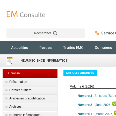
Rechercher
Service C
Rechercher
Actualités
Revues
Traités EMC
Domaines
NEUROSCIENCE INFORMATICS
La revue
ARTICLES ARCHIVÉS
Présentation
Volume 6 (2026)
Dernier numéro
Numero 3
: En cours (Sep
Articles en prépublication
Numero 2
: (June 2026)
Archives
Numero 1
: (March 2026)
Numéros thématiques