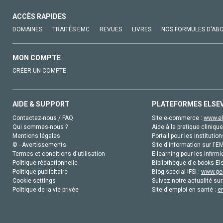
ACCÈS RAPIDES
DOMAINES
TRAITÉS EMC
REVUES
LIVRES
NOS FORMULES D'AB
MON COMPTE
CRÉER UN COMPTE
AIDE & SUPPORT
PLATEFORMES ELSE
Contactez-nous / FAQ
Site e-commerce :
www.el
Qui sommes-nous ?
Aide à la pratique clinique
Mentions légales
Portail pour les institution
© - Avertissements
Site d'information sur l'E
Termes et conditions d'utilisation
E-learning pour les infirmi
Politique rédactionnelle
Bibliothèque d'e-books Els
Politique publicitaire
Blog special IFSI :
www.gen
Cookie settings
Suivez notre actualité sur
Politique de la vie privée
Site d'emploi en santé :
e