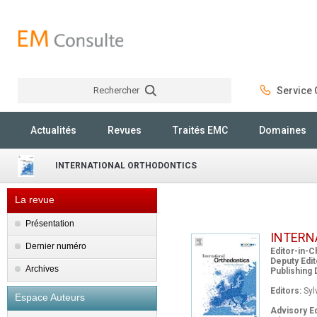
Rechercher
Service C
Rechercher
Actualités
Revues
Traités EMC
Domaines
INTERNATIONAL ORTHODONTICS
La revue
Présentation
INTERN
Dernier numéro
Editor-in-Ch
Deputy Edit
Archives
Publishing 
Editors:
Syl
Espace Auteurs
Advisory Ed