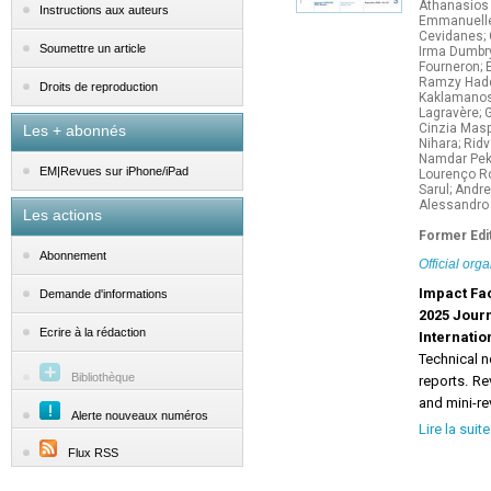
Athanasios 
Instructions aux auteurs
Emmanuelle 
Cevidanes; 
Soumettre un article
Irma Dumbry
Fourneron; 
Ramzy Hadda
Droits de reproduction
Kaklamanos;
Lagravère; G
Cinzia Masp
Les + abonnés
Nihara; Rid
Namdar Peki
EM|Revues sur iPhone/iPad
Lourenço Ro
Sarul; Andr
Alessandro 
Les actions
Former Edit
Abonnement
Official org
Impact Fac
Demande d'informations
2025 Journ
Ecrire à la rédaction
Internatio
Technical n
Bibliothèque
reports. R
and mini-re
Alerte nouveaux numéros
the 
Lire la suite
ever
Flux RSS
the 