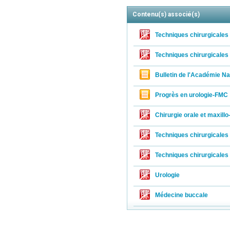
kno
Submission
Contenu(s) associé(s)
interdiscip
Sleep, Occl
Techniques chirurgicales
The journa
cephalome
Techniques chirurgicales
biomechani
Internatio
Bulletin de l'Académie N
too far re
All article
Progrès en urologie-FMC
statistical
Chirurgie orale et maxillo
Techniques chirurgicales 
Techniques chirurgicales 
Urologie
Médecine buccale