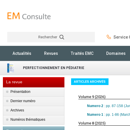
Rechercher
Service C
Rechercher
Actualités
Revues
Traités EMC
Domaines
PERFECTIONNEMENT EN PÉDIATRIE
La revue
ARTICLES ARCHIVÉS
Présentation
Volume 9 (2026)
Dernier numéro
Numero 2
: pp. 87-158 (Ju
Archives
Numero 1
: pp. 1-86 (Marc
Numéros thématiques
Volume 8 (2025)