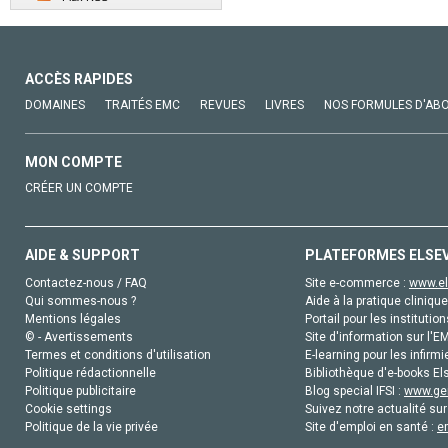
ACCÈS RAPIDES
DOMAINES
TRAITÉS EMC
REVUES
LIVRES
NOS FORMULES D'AB
MON COMPTE
CRÉER UN COMPTE
AIDE & SUPPORT
PLATEFORMES ELSE
Contactez-nous / FAQ
Site e-commerce :
www.el
Qui sommes-nous ?
Aide à la pratique clinique
Mentions légales
Portail pour les institution
© - Avertissements
Site d'information sur l'E
Termes et conditions d'utilisation
E-learning pour les infirmi
Politique rédactionnelle
Bibliothèque d'e-books Els
Politique publicitaire
Blog special IFSI :
www.gen
Cookie settings
Suivez notre actualité sur
Politique de la vie privée
Site d'emploi en santé :
e