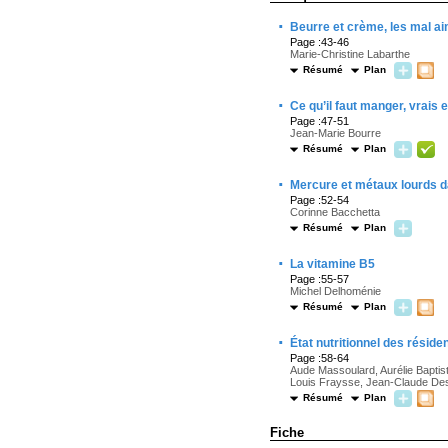
·
Beurre et crème, les mal a
Page :43-46
Marie-Christine Labarthe
Résumé
Plan
·
Ce qu’il faut manger, vrais 
Page :47-51
Jean-Marie Bourre
Résumé
Plan
·
Mercure et métaux lourds da
Page :52-54
Corinne Bacchetta
Résumé
Plan
·
La vitamine B5
Page :55-57
Michel Delhoménie
Résumé
Plan
·
État nutritionnel des rési
Page :58-64
Aude Massoulard, Aurélie Baptist
Louis Fraysse, Jean-Claude De
Résumé
Plan
Fiche