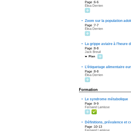
Page :6-6
Élisa Derrien
·
Zoom sur la population adol
Page :7-7
Élisa Derrien
·
La grippe aviaire à l’heure 
Page :8-8
Jack Breuil
Plan
·
L’étiquetage alimentaire eu
Page :8-8
Élisa Derrien
Formation
·
Le syndrome métabolique
Page :9-9
Fernand Lamisse
·
Définitions, prévalence et
Page :10-13
Fernand Lamisse