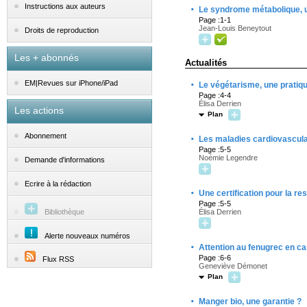
·
Instructions aux auteurs
Le syndrome métabolique, u
Page :1-1
Jean-Louis Beneytout
Droits de reproduction
Les + abonnés
Actualités
·
EM|Revues sur iPhone/iPad
Le végétarisme, une prati
Page :4-4
Élisa Derrien
Les actions
Plan
·
Abonnement
Les maladies cardiovascula
Page :5-5
Noémie Legendre
Demande d'informations
Ecrire à la rédaction
·
Une certification pour la re
Page :5-5
Bibliothèque
Élisa Derrien
Alerte nouveaux numéros
·
Attention au fenugrec en cas
Page :6-6
Flux RSS
Geneviève Démonet
Plan
·
Manger bio, une garantie ?