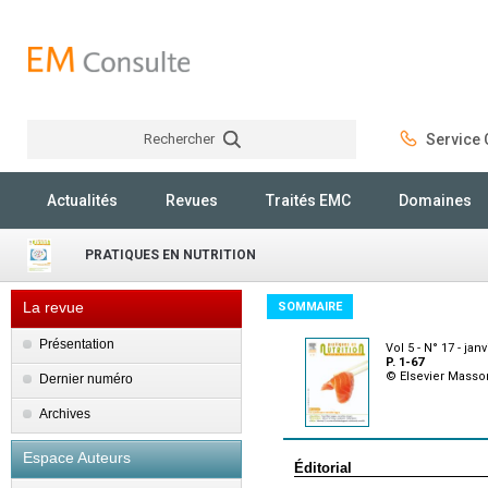
Rechercher
Service C
Rechercher
Actualités
Revues
Traités EMC
Domaines
PRATIQUES EN NUTRITION
La revue
SOMMAIRE
Présentation
Vol 5 - N° 17 - jan
P. 1-67
© Elsevier Masso
Dernier numéro
Archives
Espace Auteurs
Éditorial