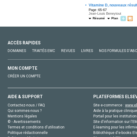
·
Vitamine D, nouveaux résult
Page :65-67
Jean-Louis Beneytout
Résumé
Plan
ACCÈS RAPIDES
DOMAINES
TRAITÉS EMC
REVUES
LIVRES
NOS FORMULES D'AB
MON COMPTE
CRÉER UN COMPTE
AIDE & SUPPORT
PLATEFORMES ELSE
Contactez-nous / FAQ
Site e-commerce :
www.el
Qui sommes-nous ?
Aide à la pratique clinique
Mentions légales
Portail pour les institution
© - Avertissements
Site d'information sur l'E
Termes et conditions d'utilisation
E-learning pour les infirmi
Politique rédactionnelle
Bibliothèque d'e-books Els