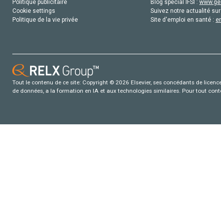
Politique publicitaire
Blog special IFSI :
www.gen
Cookie settings
Suivez notre actualité sur
Politique de la vie privée
Site d'emploi en santé :
e
Tout le contenu de ce site: Copyright © 2026 Elsevier, ses concédants de licence e
de données, a la formation en IA et aux technologies similaires. Pour tout con