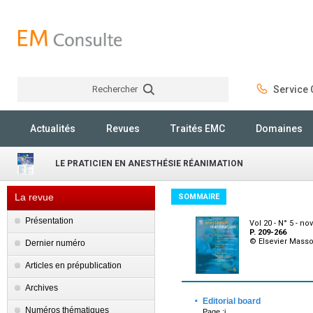
Rechercher
Service C
Rechercher
Actualités
Revues
Traités EMC
Domaines
LE PRATICIEN EN ANESTHÉSIE RÉANIMATION
La revue
SOMMAIRE
Présentation
Vol 20 - N° 5 - n
P. 209-266
© Elsevier Mass
Dernier numéro
Articles en prépublication
Archives
·
Editorial board
Numéros thématiques
Page :i