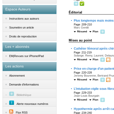
Espace Auteurs
Éditorial
Instructions aux auteurs
·
Plus longtemps mais moins
Page :209-210
Marc Gentili
Soumettre un article
Résumé
Plan
Droits de reproduction
Mises au point
Les + abonnés
·
Cathéter fémoral après chir
Page :211-219
Solange. Remy, Laurent. Delaun
EM|Revues sur iPhone/iPad
Résumé
Plan
Les actions
·
Prise en charge d’un patien
Page :220-228
Jeremy Bourenne, Bertrand Prune
Abonnement
Résumé
Plan
Demande d'informations
·
L’intubation vigile sous fibr
Page :229-233
Bibliothèque
Jean-Louis Bourgain
Résumé
Plan
Alerte nouveaux numéros
·
Hypothermie après arrêt c
Flux RSS
Page :234-240