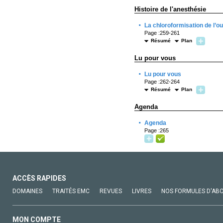
Histoire de l'anesthésie
·
La chloroformisation de l’o
Page :259-261
Résumé
Plan
Lu pour vous
·
Lu pour vous
Page :262-264
Résumé
Plan
Agenda
·
Agenda
Page :265
ACCÈS RAPIDES
DOMAINES
TRAITÉS EMC
REVUES
LIVRES
NOS FORMULES D'AB
MON COMPTE