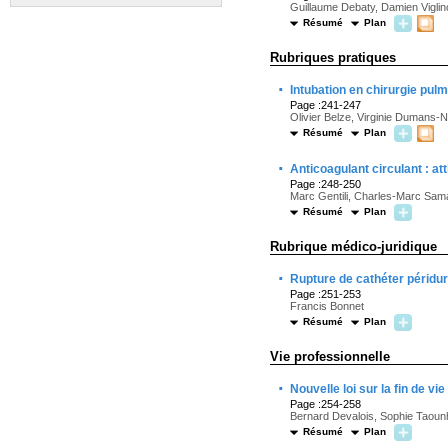
Guillaume Debaty, Damien Vigli
Résumé
Plan
Rubriques pratiques
·
Intubation en chirurgie pul
Page :241-247
Olivier Belze, Virginie Dumans-
Résumé
Plan
·
Anticoagulant circulant : at
Page :248-250
Marc Gentili, Charles-Marc Sa
Résumé
Plan
Rubrique médico-juridique
·
Rupture de cathéter péridur
Page :251-253
Francis Bonnet
Résumé
Plan
Vie professionnelle
·
Nouvelle loi sur la fin de vie 
Page :254-258
Bernard Devalois, Sophie Taoun
Résumé
Plan