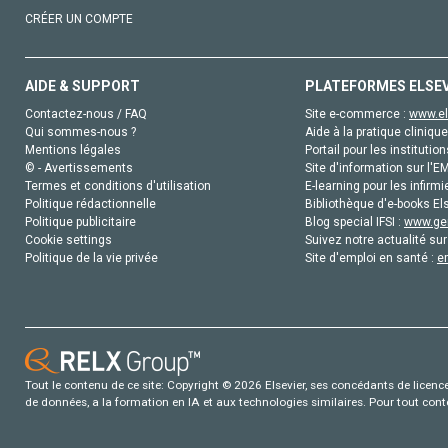
CRÉER UN COMPTE
AIDE & SUPPORT
PLATEFORMES ELSE
Contactez-nous / FAQ
Site e-commerce :
www.el
Qui sommes-nous ?
Aide à la pratique clinique
Mentions légales
Portail pour les institution
© - Avertissements
Site d'information sur l'E
Termes et conditions d'utilisation
E-learning pour les infirmi
Politique rédactionnelle
Bibliothèque d'e-books Els
Politique publicitaire
Blog special IFSI :
www.gen
Cookie settings
Suivez notre actualité sur
Politique de la vie privée
Site d'emploi en santé :
e
Tout le contenu de ce site: Copyright © 2026 Elsevier, ses concédants de licence e
de données, a la formation en IA et aux technologies similaires. Pour tout con