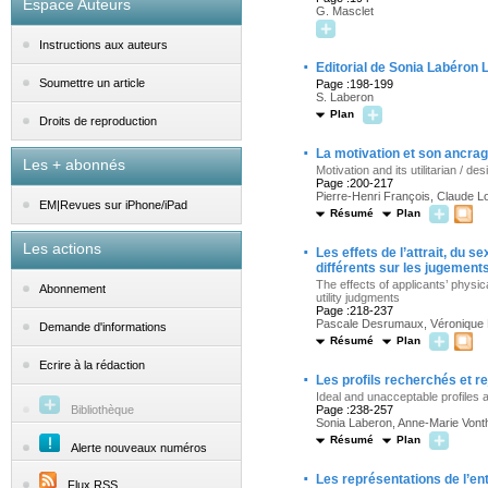
Espace Auteurs
G. Masclet
Instructions aux auteurs
·
Editorial de Sonia Labéron
Soumettre un article
Page :198-199
S. Laberon
Plan
Droits de reproduction
·
La motivation et son ancrage
Les + abonnés
Motivation and its utilitarian / 
Page :200-217
Pierre-Henri François, Claude L
EM|Revues sur iPhone/iPad
Résumé
Plan
Les actions
·
Les effets de l’attrait, du 
différents sur les jugements d
The effects of applicants’ physica
Abonnement
utility judgments
Page :218-237
Pascale Desrumaux, Véronique 
Demande d'informations
Résumé
Plan
Ecrire à la rédaction
·
Les profils recherchés et r
Ideal and unacceptable profiles 
Bibliothèque
Page :238-257
Sonia Laberon, Anne-Marie Vont
Résumé
Plan
Alerte nouveaux numéros
·
Les représentations de l’en
Flux RSS