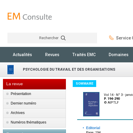
Rechercher
Service C
Rechercher
Actualités
Revues
Traités EMC
Domaines
PSYCHOLOGIE DU TRAVAIL ET DES ORGANISATIONS
La revue
SOMMAIRE
Présentation
Vol 14 - N° 3 - janv
P. 194-290
© AIPTLF
Dernier numéro
Archives
Numéros thématiques
·
Editorial
Page :194