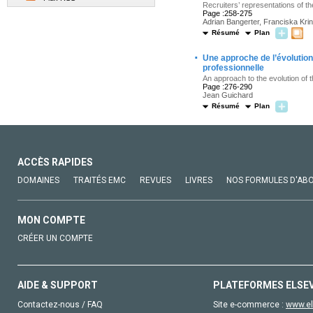
Recruiters’ representations of th
Page :258-275
Adrian Bangerter, Franciska Kring
Résumé
Plan
·
Une approche de l’évolution d
professionnelle
An approach to the evolution of 
Page :276-290
Jean Guichard
Résumé
Plan
ACCÈS RAPIDES
DOMAINES
TRAITÉS EMC
REVUES
LIVRES
NOS FORMULES D'AB
MON COMPTE
CRÉER UN COMPTE
AIDE & SUPPORT
PLATEFORMES ELSE
Contactez-nous / FAQ
Site e-commerce :
www.el