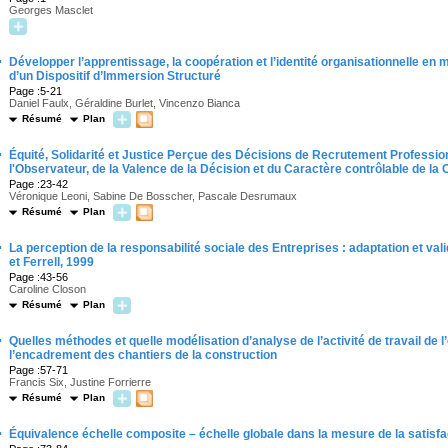
Georges Masclet
·
Développer l’apprentissage, la coopération et l’identité organisationnelle en m
d’un Dispositif d’Immersion Structuré
Page :5-21
Daniel Faulx, Géraldine Burlet, Vincenzo Bianca
Résumé
Plan
·
Équité, Solidarité et Justice Perçue des Décisions de Recrutement Profession
l'Observateur, de la Valence de la Décision et du Caractère contrôlable de la
Page :23-42
Véronique Leoni, Sabine De Bosscher, Pascale Desrumaux
Résumé
Plan
·
La perception de la responsabilité sociale des Entreprises : adaptation et val
et Ferrell, 1999
Page :43-56
Caroline Closon
Résumé
Plan
·
Quelles méthodes et quelle modélisation d’analyse de l’activité de travail de
l’encadrement des chantiers de la construction
Page :57-71
Francis Six, Justine Forrierre
Résumé
Plan
·
Équivalence échelle composite – échelle globale dans la mesure de la satisfac