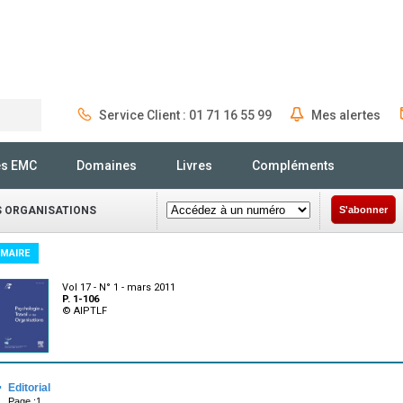
Service Client : 01 71 16 55 99
Mes alertes
Rechercher
és EMC
Domaines
Livres
Compléments
S ORGANISATIONS
S'abonner
MAIRE
Vol 17 - N° 1 - mars 2011
P. 1-106
© AIPTLF
·
Editorial
Page :1