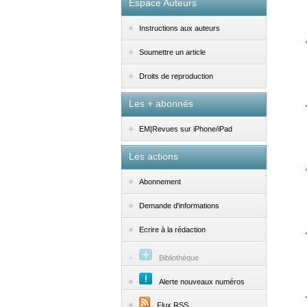
Espace Auteurs
Instructions aux auteurs
Soumettre un article
Droits de reproduction
Les + abonnés
EM|Revues sur iPhone/iPad
Les actions
Abonnement
Demande d'informations
Ecrire à la rédaction
Bibliothèque
Alerte nouveaux numéros
Flux RSS