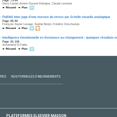
Page :73-84
Davy Castel, Annick Durand-Delvigne, Claude Lemoine
Résumé
Plan
·
Fidélité inter juge d’une mesure du stress par échelle visuelle analogique
Page :85-90
François-Xavier Lesage, Sophie Berjot, Frédéric Deschamps
Résumé
Plan
·
Intelligence émotionnelle et résistance au changement : quelques résultats 
Page :91-106
Annamaria Di Fabio
Résumé
Plan
VRES
NOS FORMULES D'ABONNEMENTS
PLATEFORMES ELSEVIER MASSON