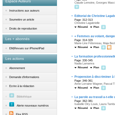
Espace Auteurs
Claude Lemoine, Georges Mascl
Instructions aux auteurs
·
Editorial de Christine Lagabr
Soumettre un article
Page :312-313
Christine Lagabrielle
Résumé
Plan
Droits de reproduction
·
« Femmes au volant, danger
Les + abonnés
Page :314-329
Marie-Line Félonneau, Maja Bec
Résumé
Plan
EM|Revues sur iPhone/iPad
·
La formation professionnell
Les actions
Page :330-345
Nadia Lamamra
Résumé
Plan
Abonnement
·
Propension à discriminer à 
Demande d'informations
Page :346-361
Anne Lorraine Wagner, Pascal Ti
Ecrire à la rédaction
Résumé
Plan
·
Bibliothèque
La parole au travail a-t-ell
Page :362-381
Isabelle Olry-Louis, Laura Tambu
Alerte nouveaux numéros
Résumé
Plan
Flux RSS