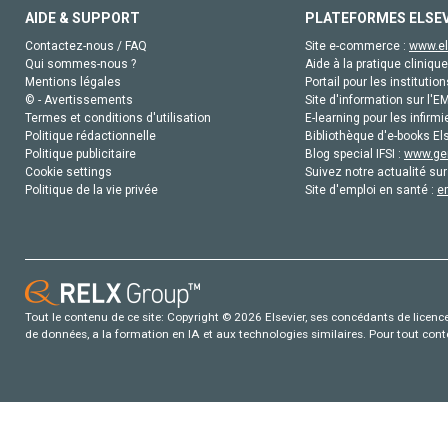
AIDE & SUPPORT
PLATEFORMES ELSE
Contactez-nous / FAQ
Site e-commerce :
www.el
Qui sommes-nous ?
Aide à la pratique clinique
Mentions légales
Portail pour les institution
© - Avertissements
Site d'information sur l'E
Termes et conditions d'utilisation
E-learning pour les infirmi
Politique rédactionnelle
Bibliothèque d'e-books Els
Politique publicitaire
Blog special IFSI :
www.gen
Cookie settings
Suivez notre actualité sur
Politique de la vie privée
Site d'emploi en santé :
e
Tout le contenu de ce site: Copyright © 2026 Elsevier, ses concédants de licence e
de données, a la formation en IA et aux technologies similaires. Pour tout con