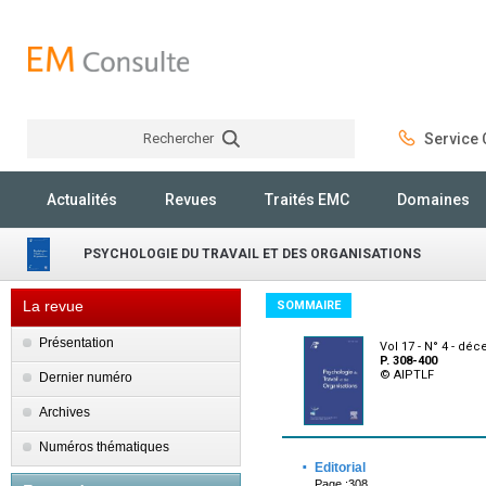
Rechercher
Service C
Rechercher
Actualités
Revues
Traités EMC
Domaines
PSYCHOLOGIE DU TRAVAIL ET DES ORGANISATIONS
La revue
SOMMAIRE
Présentation
Vol 17 - N° 4 - dé
P. 308-400
© AIPTLF
Dernier numéro
Archives
Numéros thématiques
·
Editorial
Page :308