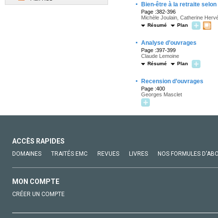
·
Bien-être à la retraite selon
Page :382-396
Michèle Joulain, Catherine Hervé,
Résumé
Plan
·
Analyse d’ouvrages
Page :397-399
Claude Lemoine
Résumé
Plan
·
Recension d’ouvrages
Page :400
Georges Masclet
ACCÈS RAPIDES
DOMAINES
TRAITÉS EMC
REVUES
LIVRES
NOS FORMULES D'AB
MON COMPTE
CRÉER UN COMPTE