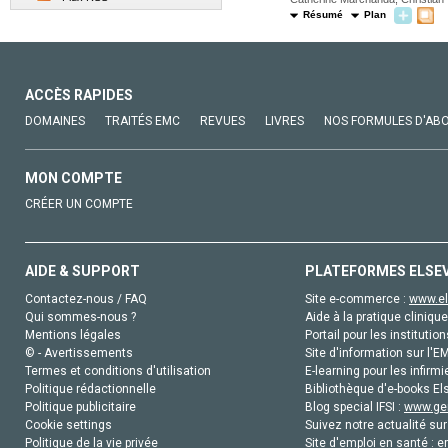
Résumé
Plan
ACCÈS RAPIDES
DOMAINES
TRAITÉS EMC
REVUES
LIVRES
NOS FORMULES D'AB
MON COMPTE
CRÉER UN COMPTE
AIDE & SUPPORT
PLATEFORMES ELSE
Contactez-nous / FAQ
Site e-commerce :
www.el
Qui sommes-nous ?
Aide à la pratique clinique
Mentions légales
Portail pour les institution
© - Avertissements
Site d'information sur l'E
Termes et conditions d'utilisation
E-learning pour les infirmi
Politique rédactionnelle
Bibliothèque d'e-books Els
Politique publicitaire
Blog special IFSI :
www.gen
Cookie settings
Suivez notre actualité sur
Politique de la vie privée
Site d'emploi en santé :
e