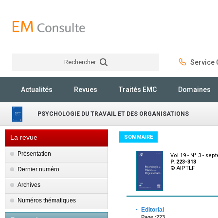
Rechercher
Service C
Rechercher
Actualités
Revues
Traités EMC
Domaines
PSYCHOLOGIE DU TRAVAIL ET DES ORGANISATIONS
La revue
SOMMAIRE
Présentation
Vol 19 - N° 3 - se
P. 223-313
© AIPTLF
Dernier numéro
Archives
Numéros thématiques
·
Editorial
Page :223