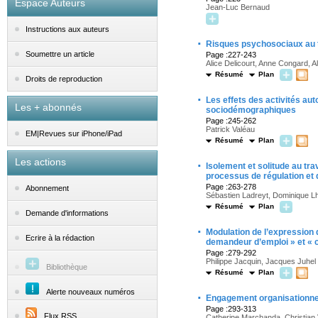
Espace Auteurs
Jean-Luc Bernaud
Instructions aux auteurs
·
Risques psychosociaux au tr
Soumettre un article
Page :227-243
Alice Delicourt, Anne Congard, 
Résumé
Plan
Droits de reproduction
·
Les effets des activités aut
Les + abonnés
sociodémographiques
Page :245-262
Patrick Valéau
EM|Revues sur iPhone/iPad
Résumé
Plan
Les actions
·
Isolement et solitude au tr
processus de régulation et
Page :263-278
Abonnement
Sébastien Ladreyt, Dominique Lh
Résumé
Plan
Demande d'informations
·
Modulation de l’expression d
Ecrire à la rédaction
demandeur d’emploi » et « 
Page :279-292
Philippe Jacquin, Jacques Juhel
Bibliothèque
Résumé
Plan
Alerte nouveaux numéros
·
Engagement organisationnel,
Page :293-313
Flux RSS
Catherine Marchanda, Christia