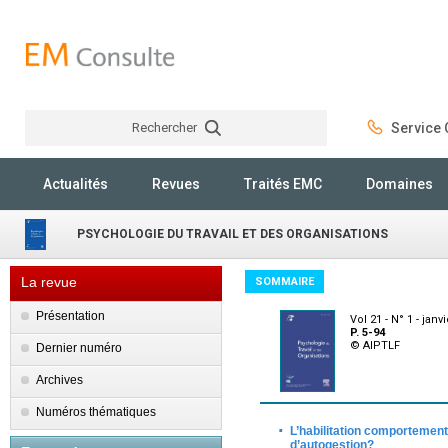
Rechercher
Service C
Rechercher
Actualités
Revues
Traités EMC
Domaines
PSYCHOLOGIE DU TRAVAIL ET DES ORGANISATIONS
La revue
SOMMAIRE
Présentation
Vol 21 - N° 1 - janv
P. 5-94
© AIPTLF
Dernier numéro
Archives
Numéros thématiques
·
L’habilitation comportementa
d’autogestion?