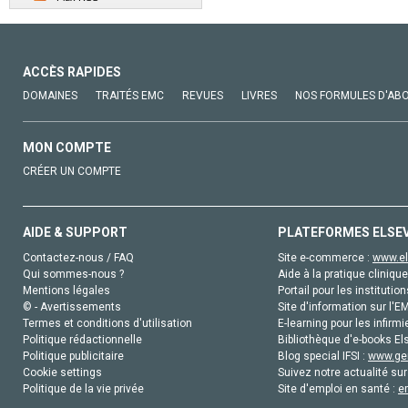
ACCÈS RAPIDES
DOMAINES
TRAITÉS EMC
REVUES
LIVRES
NOS FORMULES D'AB
MON COMPTE
CRÉER UN COMPTE
AIDE & SUPPORT
PLATEFORMES ELSE
Contactez-nous / FAQ
Site e-commerce :
www.el
Qui sommes-nous ?
Aide à la pratique clinique
Mentions légales
Portail pour les institution
© - Avertissements
Site d'information sur l'E
Termes et conditions d'utilisation
E-learning pour les infirmi
Politique rédactionnelle
Bibliothèque d'e-books Els
Politique publicitaire
Blog special IFSI :
www.gen
Cookie settings
Suivez notre actualité sur
Politique de la vie privée
Site d'emploi en santé :
e