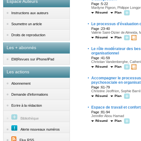
Espace Auteurs
Page :5-22
Marilyne Pigeon, Philippe Longp
Résumé
Plan
Instructions aux auteurs
·
Le processus d'évaluation d
Soumettre un article
Page :23-40
Valérie Saint-Dizier de Almeida, 
Droits de reproduction
Résumé
Plan
Les + abonnés
·
Le rôle modérateur des beso
organisationnel
Page :41-59
EM|Revues sur iPhone/iPad
Christian Vandenberghe, Cather
Résumé
Plan
Les actions
·
Accompagner le processus d
psychosociale en organisat
Abonnement
Page :61-79
Christine Jeoffrion, Sophie Barré
Demande d'informations
Résumé
Plan
·
Ecrire à la rédaction
Espace de travail et confort
Page :81-94
Jennifer Abou Hamad
Bibliothèque
Résumé
Plan
Alerte nouveaux numéros
Flux RSS