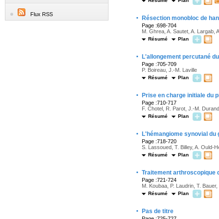
Résumé
Plan
Flux RSS
·
Résection monobloc de han
Page :698-704
M. Ghrea, A. Sautet, A. Largab, A
Résumé
Plan
·
L'allongement percutané du 
Page :705-709
P. Boireau, J.-M. Laville
Résumé
Plan
·
Prise en charge initiale du 
Page :710-717
F. Chotel, R. Parot, J.-M. Durand
Résumé
Plan
·
L'hémangiome synovial du
Page :718-720
S. Lassoued, T. Billey, A. Ould-
Résumé
Plan
·
Traitement arthroscopique d
Page :721-724
M. Koubaa, P. Laudrin, T. Bauer,
Résumé
Plan
·
Pas de titre
Page :725-727