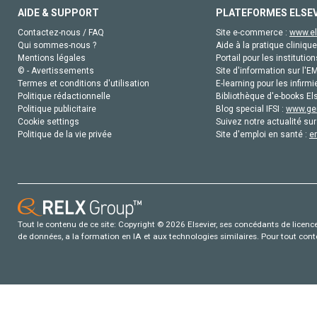
AIDE & SUPPORT
PLATEFORMES ELSE
Contactez-nous / FAQ
Site e-commerce :
www.el
Qui sommes-nous ?
Aide à la pratique clinique
Mentions légales
Portail pour les institution
© - Avertissements
Site d'information sur l'E
Termes et conditions d'utilisation
E-learning pour les infirmi
Politique rédactionnelle
Bibliothèque d'e-books Els
Politique publicitaire
Blog special IFSI :
www.gen
Cookie settings
Suivez notre actualité sur
Politique de la vie privée
Site d'emploi en santé :
e
Tout le contenu de ce site: Copyright © 2026 Elsevier, ses concédants de licence e
de données, a la formation en IA et aux technologies similaires. Pour tout con