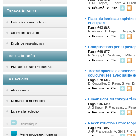
J.-M. Cognet, T. Fabre, A. Dura
Résumé
Plan
Espace Auteurs
·
Place du lambeau saphène m
Instructions aux auteurs
et du pied
Page :663-668
F. Fitoussi, B. Bajer, T. Bégué, 
Soumettre un article
Résumé
Plan
Droits de reproduction
·
Complications per et postop
Page :669-677
Les + abonnés
P. Guigui, L. Cardinne, L. Rillard
Résumé
Plan
EM|Revues sur iPhone/iPad
·
Trochléoplastie d'enfonceme
douloureuses avec saillie 
Les actions
Page :678-685
D. Goutallier, D. Raou, S. Van D
Résumé
Plan
Abonnement
·
Dimensions du condyle fémo
Demande d'informations
Page :686-690
J. Brilhault, P. Preyssas, L. Fava
Ecrire à la rédaction
Résumé
Plan
·
Reconstruction arthroscopiq
Bibliothèque
Page :691-697
J.-P. Franceschi, A. Sbihi, P. C
Alerte nouveaux numéros