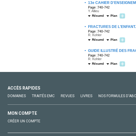
·
13e CAHIER D'ENSEIGNEME
Page :740-742
Y. Allieu
Résumé
Plan
·
FRACTURES DE L'ENFANT.
Page :740-742
R. Kohler
Résumé
Plan
·
GUIDE ILLUSTRÉ DES FR
Page :740-742
R. Kohler
Résumé
Plan
ACCÈS RAPIDES
DOMAINES
TRAITÉS EMC
REVUES
LIVRES
NOS FORMULES D'AB
MON COMPTE
CRÉER UN COMPTE