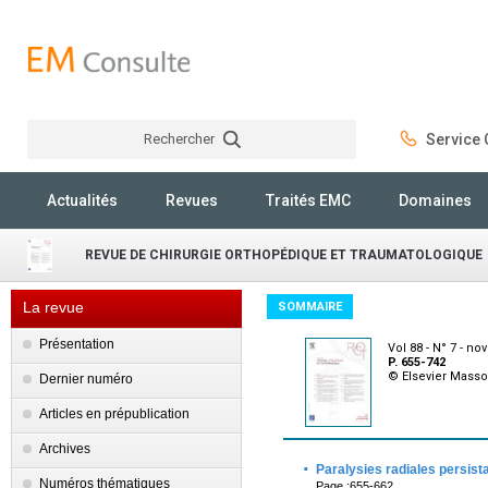
Rechercher
Service C
Rechercher
Actualités
Revues
Traités EMC
Domaines
REVUE DE CHIRURGIE ORTHOPÉDIQUE ET TRAUMATOLOGIQUE
La revue
SOMMAIRE
Présentation
Vol 88 - N° 7 - n
P. 655-742
© Elsevier Mass
Dernier numéro
Articles en prépublication
Archives
·
Paralysies radiales persista
Numéros thématiques
Page :655-662