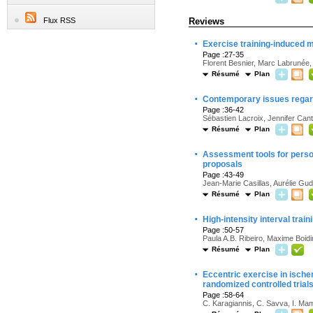
Flux RSS
Reviews
·
Exercise training-induced m
Page :27-35
Florent Besnier, Marc Labrunée,
Résumé
Plan
·
Contemporary issues regardi
Page :36-42
Sébastien Lacroix, Jennifer Cant
Résumé
Plan
·
Assessment tools for persona
proposals
Page :43-49
Jean-Marie Casillas, Aurélie Gu
Résumé
Plan
·
High-intensity interval trai
Page :50-57
Paula A.B. Ribeiro, Maxime Boid
Résumé
Plan
·
Eccentric exercise in ische
randomized controlled trial
Page :58-64
C. Karagiannis, C. Savva, I. Mam