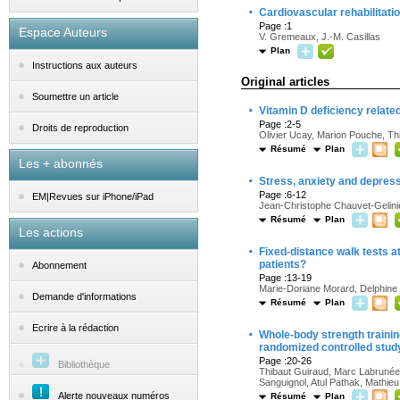
·
Cardiovascular rehabilitati
Page :1
Espace Auteurs
V. Gremeaux, J.-M. Casillas
Plan
Instructions aux auteurs
Original articles
Soumettre un article
·
Vitamin D deficiency related
Page :2-5
Droits de reproduction
Olivier Ucay, Marion Pouche, Th
Résumé
Plan
Les + abonnés
·
Stress, anxiety and depressi
Page :6-12
EM|Revues sur iPhone/iPad
Jean-Christophe Chauvet-Gelini
Résumé
Plan
Les actions
·
Fixed-distance walk tests a
patients?
Abonnement
Page :13-19
Marie-Doriane Morard, Delphine
Demande d'informations
Résumé
Plan
Ecrire à la rédaction
·
Whole-body strength training
randomized controlled stud
Page :20-26
Bibliothèque
Thibaut Guiraud, Marc Labrunée, 
Sanguignol, Atul Pathak, Mathi
Alerte nouveaux numéros
Résumé
Plan