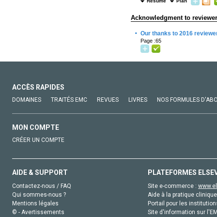
Résumé
Plan
Acknowledgment to reviewe
·
Our thanks to 2016 reviewe
Page :65
ACCÈS RAPIDES
DOMAINES
TRAITÉS EMC
REVUES
LIVRES
NOS FORMULES D'AB
MON COMPTE
CRÉER UN COMPTE
AIDE & SUPPORT
PLATEFORMES ELSE
Contactez-nous / FAQ
Site e-commerce :
www.el
Qui sommes-nous ?
Aide à la pratique clinique
Mentions légales
Portail pour les institution
© - Avertissements
Site d'information sur l'E