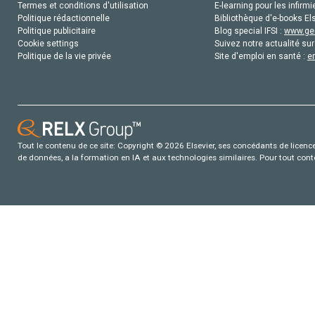
Termes et conditions d'utilisation
E-learning pour les infirmi
Politique rédactionnelle
Bibliothèque d'e-books Els
Politique publicitaire
Blog special IFSI :
www.gen
Cookie settings
Suivez notre actualité sur
Politique de la vie privée
Site d'emploi en santé :
e
Tout le contenu de ce site: Copyright © 2026 Elsevier, ses concédants de licence e
de données, a la formation en IA et aux technologies similaires. Pour tout con