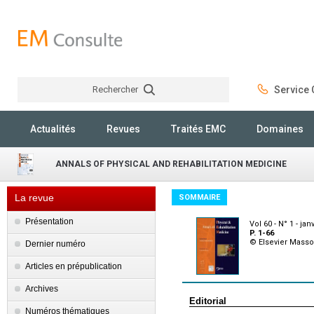
Rechercher
Service C
Rechercher
Actualités
Revues
Traités EMC
Domaines
ANNALS OF PHYSICAL AND REHABILITATION MEDICINE
La revue
SOMMAIRE
Présentation
Vol 60 - N° 1 - jan
P. 1-66
© Elsevier Masson
Dernier numéro
Articles en prépublication
Archives
Editorial
Numéros thématiques