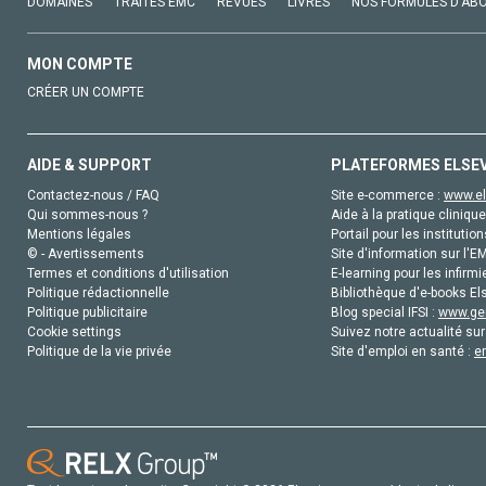
DOMAINES
TRAITÉS EMC
REVUES
LIVRES
NOS FORMULES D'AB
MON COMPTE
CRÉER UN COMPTE
AIDE & SUPPORT
PLATEFORMES ELSE
Contactez-nous / FAQ
Site e-commerce :
www.el
Qui sommes-nous ?
Aide à la pratique clinique
Mentions légales
Portail pour les institution
© - Avertissements
Site d'information sur l'E
Termes et conditions d'utilisation
E-learning pour les infirmi
Politique rédactionnelle
Bibliothèque d'e-books Els
Politique publicitaire
Blog special IFSI :
www.gen
Cookie settings
Suivez notre actualité sur
Politique de la vie privée
Site d'emploi en santé :
e