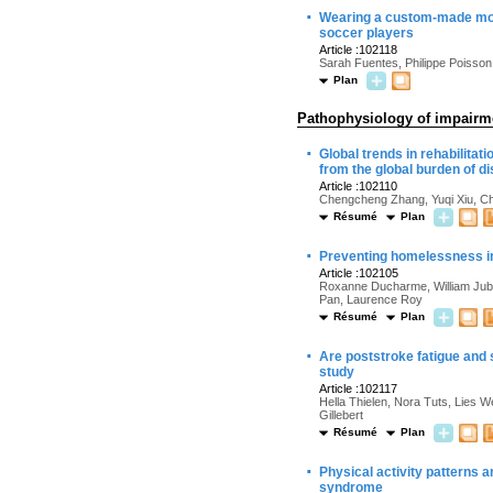
·
Wearing a custom-made mout
soccer players
Article :102118
Sarah Fuentes, Philippe Poisson
Plan
Pathophysiology of impairme
·
Global trends in rehabilitat
from the global burden of d
Article :102110
Chengcheng Zhang, Yuqi Xiu, Chu
Résumé
Plan
·
Preventing homelessness in 
Article :102105
Roxanne Ducharme, William Jubin
Pan, Laurence Roy
Résumé
Plan
·
Are poststroke fatigue and
study
Article :102117
Hella Thielen, Nora Tuts, Lies
Gillebert
Résumé
Plan
·
Physical activity patterns 
syndrome