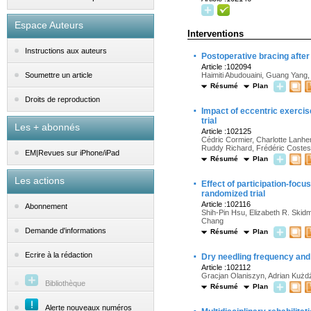
Espace Auteurs
Interventions
Instructions aux auteurs
·
Postoperative bracing after
Article :102094
Haimiti Abudouaini, Guang Yang,
Soumettre un article
Résumé
Plan
Droits de reproduction
·
Impact of eccentric exercis
trial
Les + abonnés
Article :102125
Cédric Cormier, Charlotte Lanher
Ruddy Richard, Frédéric Coste
EM|Revues sur iPhone/iPad
Résumé
Plan
Les actions
·
Effect of participation-focus
randomized trial
Article :102116
Abonnement
Shih-Pin Hsu, Elizabeth R. Ski
Chang
Demande d'informations
Résumé
Plan
·
Ecrire à la rédaction
Dry needling frequency and i
Article :102112
Gracjan Olaniszyn, Adrian Kużdża
Bibliothèque
Résumé
Plan
Alerte nouveaux numéros