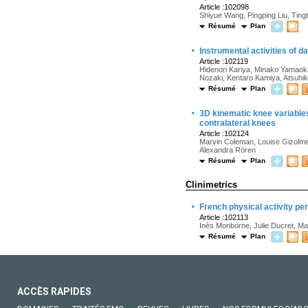
Article :102098
Shiyue Wang, Pingping Liu, Tingt
Résumé
Plan
·
Instrumental activities of d
Article :102119
Hidenori Kariya, Minako Yamao
Nozaki, Kentaro Kamiya, Atsuhi
Résumé
Plan
·
3D kinematic knee variable
contralateral knees
Article :102124
Marvin Coleman, Louise Gizolme,
Alexandra Rören
Résumé
Plan
Clinimetrics
·
French physical activity pe
Article :102113
Inès Monborne, Julie Ducret, Ma
Résumé
Plan
ACCÈS RAPIDES