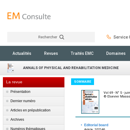
Rechercher
Service C
Rechercher
Actualités
Revues
Traités EMC
Domaines
ANNALS OF PHYSICAL AND REHABILITATION MEDICINE
La revue
SOMMAIRE
Présentation
Vol 69 - N° 5 - jui
© Elsevier Masso
Dernier numéro
Articles en prépublication
Archives
·
Editorial board
Numéros thématiques
Article :102146