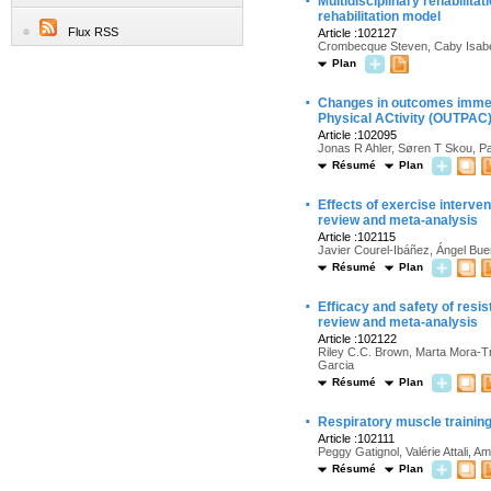
·
Multidisciplinary rehabilit
rehabilitation model
Flux RSS
Article :102127
Crombecque Steven, Caby Isabell
Plan
·
Changes in outcomes immedi
Physical ACtivity (OUTPAC)
Article :102095
Jonas R Ahler, Søren T Skou, P
Résumé
Plan
·
Effects of exercise interven
review and meta-analysis
Article :102115
Javier Courel-Ibáñez, Ángel B
Résumé
Plan
·
Efficacy and safety of resi
review and meta-analysis
Article :102122
Riley C.C. Brown, Marta Mora-Tr
Garcia
Résumé
Plan
·
Respiratory muscle training
Article :102111
Peggy Gatignol, Valérie Attali, 
Résumé
Plan