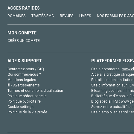
ACCÈS RAPIDES
DOMAINES
TRAITÉS EMC
REVUES
LIVRES
NOS FORMULES D'AB
MON COMPTE
CRÉER UN COMPTE
AIDE & SUPPORT
PLATEFORMES ELSE
Contactez-nous / FAQ
Site e-commerce :
www.el
Qui sommes-nous ?
Aide à la pratique clinique
Mentions légales
Portail pour les institution
© - Avertissements
Site d'information sur l'E
Termes et conditions d'utilisation
E-learning pour les infirmi
Politique rédactionnelle
Bibliothèque d'e-books Els
Politique publicitaire
Blog special IFSI :
www.gen
Cookie settings
Suivez notre actualité sur
Politique de la vie privée
Site d'emploi en santé :
e