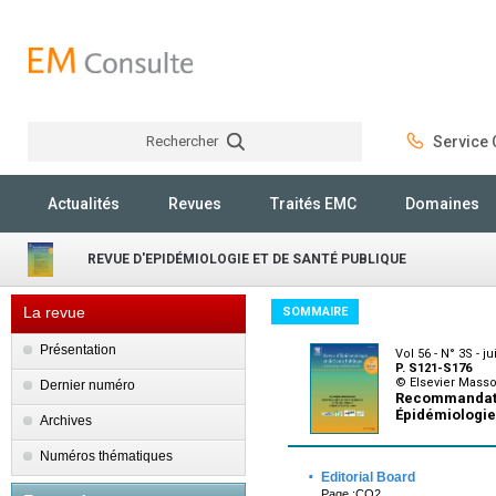
Rechercher
Service C
Rechercher
Actualités
Revues
Traités EMC
Domaines
REVUE D'EPIDÉMIOLOGIE ET DE SANTÉ PUBLIQUE
La revue
SOMMAIRE
Présentation
Vol 56 - N° 3S - ju
P. S121-S176
© Elsevier Mass
Dernier numéro
Recommandatio
Épidémiologie
Archives
Numéros thématiques
·
Editorial Board
Page :CO2