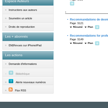
Espace Auteurs
Instructions aux auteurs
-
·
Soumettre un article
Recommandations de deontol
Page :S121
Droits de reproduction
Résumé
Plan
·
Recommendations for profes
Les + abonnés
Page :S149
Résumé
Plan
EM|Revues sur iPhone/iPad
Les actions
Demande d'informations
Bibliothèque
Alerte nouveaux numéros
Flux RSS