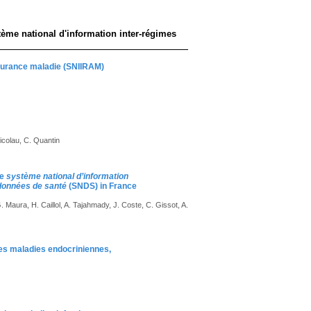
ème national d'information inter-régimes
assurance maladie (SNIIRAM)
icolau, C. Quantin
he
système national d’information
données de santé
(SNDS) in France
 Maura, H. Caillol, A. Tajahmady, J. Coste, C. Gissot, A.
es maladies endocriniennes,