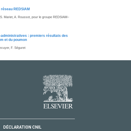
 le réseau REDSIAM
A.-S. Mariet, A. Roussot, pour le groupe REDSIAM–
administratives : premiers résultats des
tum et du poumon
Lecuyer, F. Séguret
DÉCLARATION CNIL