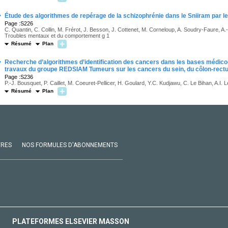
·
Étude des algorithmes de repérage de la schizophrénie dans le Sniiram par
Page :S226
C. Quantin, C. Collin, M. Frérot, J. Besson, J. Cottenet, M. Corneloup, A. Soudry-Faure, 
Troubles mentaux et du comportement g 1
Résumé
Plan
·
Recherche d’algorithmes d’identification des cancers dans les bases médico-
travaux du groupe REDSIAM Tumeurs sur les cancers du sein, du côlon-rec
Page :S236
P.-J. Bousquet, P. Caillet, M. Coeuret-Pellicer, H. Goulard, Y.C. Kudjawu, C. Le Bihan, A.I. 
Résumé
Plan
VRES
NOS FORMULES D'ABONNEMENTS
PLATEFORMES ELSEVIER MASSON