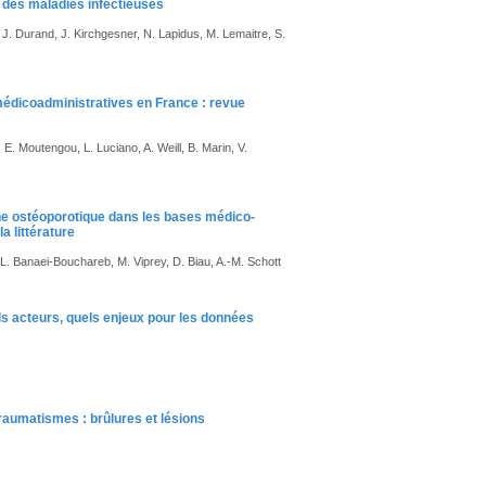
 des maladies infectieuses
J. Durand, J. Kirchgesner, N. Lapidus, M. Lemaitre, S.
médicoadministratives en France : revue
 E. Moutengou, L. Luciano, A. Weill, B. Marin, V.
gine ostéoporotique dans les bases médico-
a littérature
, L. Banaei-Bouchareb, M. Viprey, D. Biau, A.-M. Schott
ls acteurs, quels enjeux pour les données
raumatismes : brûlures et lésions