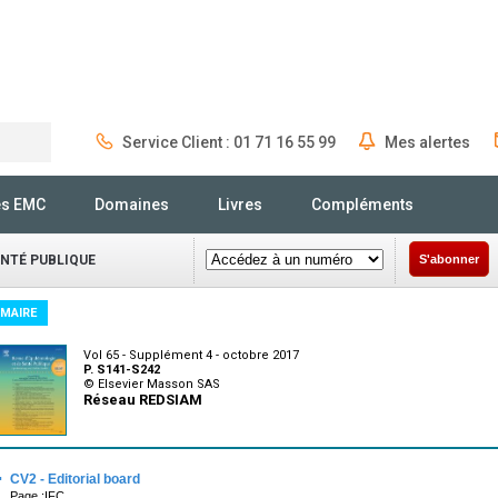
Service Client : 01 71 16 55 99
Mes alertes
Rechercher
és EMC
Domaines
Livres
Compléments
ANTÉ PUBLIQUE
S'abonner
MAIRE
Vol 65 - Supplément 4 - octobre 2017
P. S141-S242
© Elsevier Masson SAS
Réseau REDSIAM
·
CV2 - Editorial board
Page :IFC