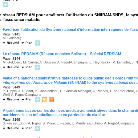
e réseau REDSIAM pour améliorer l'utilisation du SNIIRAM-SNDS, le syst
e l'assurance-maladie
·
Favoriser l’utilisation du Système national d’information interrégimes de l’
Page :S141
M. Goldberg
Résumé
Plan
·
Le réseau REDSIAM (Réseau données Sniiram) – Spécial REDSIAM
Page :S144
M. Goldberg, M. Carton, A. Doussin, A. Fagot-Campagna, E. Heyndrickx, M. Lemaitre, J. N
Résumé
Plan
·
Value of a national administrative database to guide public decisions: From t
interrégimes de l’Assurance Maladie
(SNIIRAM) to the
système national des 
Page :S149
P. Tuppin, J. Rudant, P. Constantinou, C. Gastaldi-Ménager, A. Rachas, L. de Roquefeuil, G.
Weill, A. Fagot-Campagna
Résumé
Plan
·
Algorithmes basés sur les données médico-administratives dans le champ d
nutritionnelles et métaboliques, et en particulier du diabète
Page :S168
S. Fosse-Edorh, A. Rigou, S. Morin, L. Fezeu, L. Mandereau-Bruno, A. Fagot-Campagna
Résumé
Plan