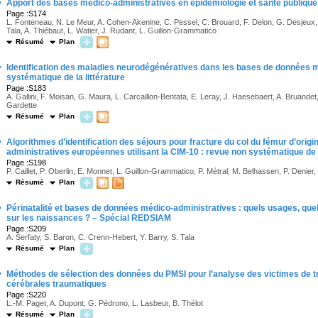
·
Apport des bases médico-administratives en épidémiologie et santé publique
Page :S174
L. Fonteneau, N. Le Meur, A. Cohen-Akenine, C. Pessel, C. Brouard, F. Delon, G. Desjeux, 
Tala, A. Thiébaut, L. Watier, J. Rudant, L. Guillon-Grammatico
Résumé
Plan
·
Identification des maladies neurodégénératives dans les bases de données 
systématique de la littérature
Page :S183
A. Gallini, F. Moisan, G. Maura, L. Carcaillon-Bentata, E. Leray, J. Haesebaert, A. Bruandet,
Gardette
Résumé
Plan
·
Algorithmes d’identification des séjours pour fracture du col du fémur d’ori
administratives européennes utilisant la CIM-10 : revue non systématique de l
Page :S198
P. Caillet, P. Oberlin, E. Monnet, L. Guillon-Grammatico, P. Métral, M. Belhassen, P. Denier
Résumé
Plan
·
Périnatalité et bases de données médico-administratives : quels usages, que
sur les naissances ? – Spécial REDSIAM
Page :S209
A. Serfaty, S. Baron, C. Crenn-Hebert, Y. Barry, S. Tala
Résumé
Plan
·
Méthodes de sélection des données du PMSI pour l’analyse des victimes de t
cérébrales traumatiques
Page :S220
L.-M. Paget, A. Dupont, G. Pédrono, L. Lasbeur, B. Thélot
Résumé
Plan