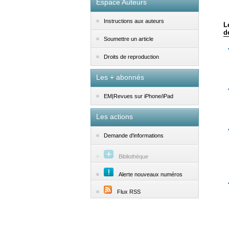
Espace Auteurs
Instructions aux auteurs
L
d
Soumettre un article
Droits de reproduction
Les + abonnés
EM|Revues sur iPhone/iPad
Les actions
Demande d'informations
Bibliothèque
Alerte nouveaux numéros
Flux RSS