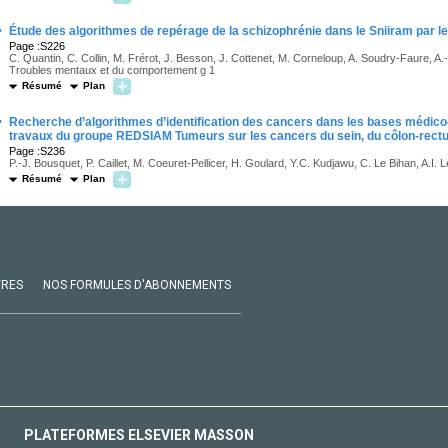
·
Étude des algorithmes de repérage de la schizophrénie dans le Sniiram par
Page :S226
C. Quantin, C. Collin, M. Frérot, J. Besson, J. Cottenet, M. Corneloup, A. Soudry-Faure, 
Troubles mentaux et du comportement g 1
Résumé
Plan
·
Recherche d’algorithmes d’identification des cancers dans les bases médico-
travaux du groupe REDSIAM Tumeurs sur les cancers du sein, du côlon-rec
Page :S236
P.-J. Bousquet, P. Caillet, M. Coeuret-Pellicer, H. Goulard, Y.C. Kudjawu, C. Le Bihan, A.I. 
Résumé
Plan
VRES
NOS FORMULES D'ABONNEMENTS
PLATEFORMES ELSEVIER MASSON