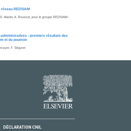
 le réseau REDSIAM
A.-S. Mariet, A. Roussot, pour le groupe REDSIAM–
administratives : premiers résultats des
tum et du poumon
Lecuyer, F. Séguret
DÉCLARATION CNIL