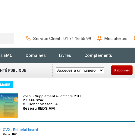
Service Client : 01 71 16 55 99
Mes alertes
Rechercher
és EMC
Domaines
Livres
Compléments
ANTÉ PUBLIQUE
S'abonner
MAIRE
Vol 65 - Supplément 4 - octobre 2017
P. S141-S242
© Elsevier Masson SAS
Réseau REDSIAM
·
CV2 - Editorial board
Page :IFC