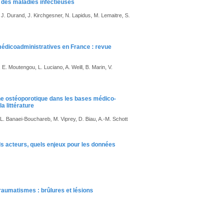
 des maladies infectieuses
J. Durand, J. Kirchgesner, N. Lapidus, M. Lemaitre, S.
médicoadministratives en France : revue
 E. Moutengou, L. Luciano, A. Weill, B. Marin, V.
gine ostéoporotique dans les bases médico-
a littérature
, L. Banaei-Bouchareb, M. Viprey, D. Biau, A.-M. Schott
ls acteurs, quels enjeux pour les données
raumatismes : brûlures et lésions