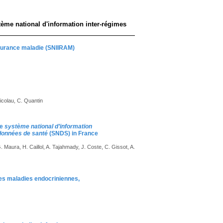
ème national d'information inter-régimes
assurance maladie (SNIIRAM)
icolau, C. Quantin
he
système national d’information
données de santé
(SNDS) in France
 Maura, H. Caillol, A. Tajahmady, J. Coste, C. Gissot, A.
es maladies endocriniennes,