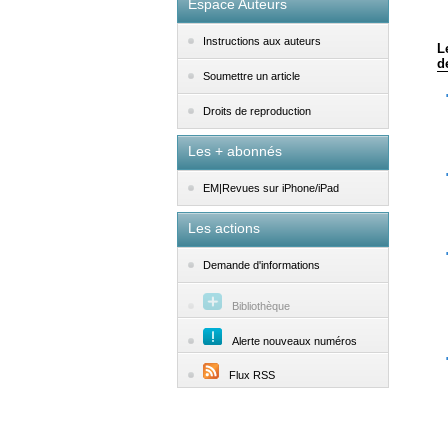
Espace Auteurs
Instructions aux auteurs
L
d
Soumettre un article
Droits de reproduction
Les + abonnés
EM|Revues sur iPhone/iPad
Les actions
Demande d'informations
Bibliothèque
Alerte nouveaux numéros
Flux RSS