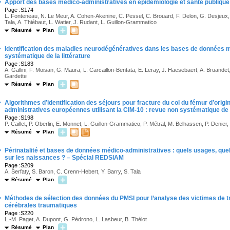
·
Apport des bases médico-administratives en épidémiologie et santé publique
Page :S174
L. Fonteneau, N. Le Meur, A. Cohen-Akenine, C. Pessel, C. Brouard, F. Delon, G. Desjeux, 
Tala, A. Thiébaut, L. Watier, J. Rudant, L. Guillon-Grammatico
Résumé
Plan
·
Identification des maladies neurodégénératives dans les bases de données 
systématique de la littérature
Page :S183
A. Gallini, F. Moisan, G. Maura, L. Carcaillon-Bentata, E. Leray, J. Haesebaert, A. Bruandet,
Gardette
Résumé
Plan
·
Algorithmes d’identification des séjours pour fracture du col du fémur d’ori
administratives européennes utilisant la CIM-10 : revue non systématique de l
Page :S198
P. Caillet, P. Oberlin, E. Monnet, L. Guillon-Grammatico, P. Métral, M. Belhassen, P. Denier
Résumé
Plan
·
Périnatalité et bases de données médico-administratives : quels usages, que
sur les naissances ? – Spécial REDSIAM
Page :S209
A. Serfaty, S. Baron, C. Crenn-Hebert, Y. Barry, S. Tala
Résumé
Plan
·
Méthodes de sélection des données du PMSI pour l’analyse des victimes de t
cérébrales traumatiques
Page :S220
L.-M. Paget, A. Dupont, G. Pédrono, L. Lasbeur, B. Thélot
Résumé
Plan