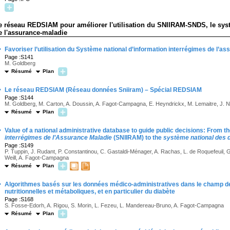
e réseau REDSIAM pour améliorer l'utilisation du SNIIRAM-SNDS, le syst
e l'assurance-maladie
·
Favoriser l’utilisation du Système national d’information interrégimes de l’
Page :S141
M. Goldberg
Résumé
Plan
·
Le réseau REDSIAM (Réseau données Sniiram) – Spécial REDSIAM
Page :S144
M. Goldberg, M. Carton, A. Doussin, A. Fagot-Campagna, E. Heyndrickx, M. Lemaitre, J. N
Résumé
Plan
·
Value of a national administrative database to guide public decisions: From t
interrégimes de l’Assurance Maladie
(SNIIRAM) to the
système national des 
Page :S149
P. Tuppin, J. Rudant, P. Constantinou, C. Gastaldi-Ménager, A. Rachas, L. de Roquefeuil, G.
Weill, A. Fagot-Campagna
Résumé
Plan
·
Algorithmes basés sur les données médico-administratives dans le champ d
nutritionnelles et métaboliques, et en particulier du diabète
Page :S168
S. Fosse-Edorh, A. Rigou, S. Morin, L. Fezeu, L. Mandereau-Bruno, A. Fagot-Campagna
Résumé
Plan