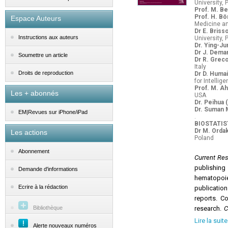
University, 
Prof. M. B
Prof. H. Bö
Espace Auteurs
Medicine an
Dr E. Briss
Instructions aux auteurs
University, 
Dr. Ying-J
Dr J. Dema
Soumettre un article
Dr R. Grec
Italy
Droits de reproduction
Dr D. Huma
for Intelli
Prof. M. A
Les + abonnés
USA
Dr. Peihua 
Dr. Suman M
EM|Revues sur iPhone/iPad
.
BIOSTATIS
Dr M. Orda
Les actions
Poland
Abonnement
Current Re
publishin
Demande d'informations
hematopoie
Ecrire à la rédaction
publication
reports. C
Bibliothèque
research.
C
indexed in 
Lire la suite
Alerte nouveaux numéros