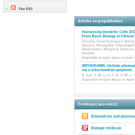
Reports (Cla
Flux RSS
Articles en prépublication
Harnessing Dendritic Cells (
From Basic Biology to Clinical
Donisha Sonal Rodrigues, Bahaa I
Kareem, Mirzagaleb Tillyashaykhov
Mashhadani, Wesam R. Kadhum, S
Mustafa
Disponible en ligne depuis le jeudi 3
WITHDRAWN: Osthole attenuate
via a mitochondrial apoptosis
B. Sun, G.-M. Li, H.-P. Ri, H.-M. Li,
Disponible en ligne depuis le mardi
Contenu(s) associé(s)
Biomedicine and pharma
Biologie médicale