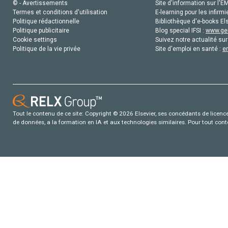
© - Avertissements
Site d'information sur l'E
Termes et conditions d'utilisation
E-learning pour les infirmi
Politique rédactionnelle
Bibliothèque d'e-books Els
Politique publicitaire
Blog special IFSI :
www.gen
Cookie settings
Suivez notre actualité sur
Politique de la vie privée
Site d'emploi en santé :
e
Tout le contenu de ce site: Copyright © 2026 Elsevier, ses concédants de licence e
de données, a la formation en IA et aux technologies similaires. Pour tout con