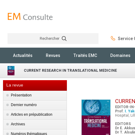
Rechercher
Service C
Rechercher
Actualités
Revues
Traités EMC
Domaines
CURRENT RESEARCH IN TRANSLATIONAL MEDICINE
La revue
Présentation
CURREN
Dernier numéro
EDITOR-IN
Prof.
I. Ya
Articles en prépublication
Hospital, Li
EDITORS
Archives
Dr E. Akku
Dr T. Alsul
Numéros thématiques