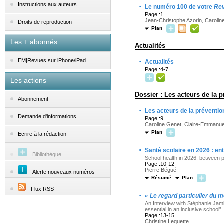
·
Instructions aux auteurs
Le numéro 100 de votre
Rev
Page :1
Jean-Christophe Azorin, Caroli
Droits de reproduction
Plan
Les + abonnés
Actualités
·
EM|Revues sur iPhone/iPad
Actualités
Page :4-7
Les actions
Dossier : Les acteurs de la p
Abonnement
·
Les acteurs de la préventio
Demande d'informations
Page :9
Caroline Genet, Claire-Emmanuel
Plan
Ecrire à la rédaction
·
Santé scolaire en 2026 : ent
Bibliothèque
School health in 2026: between 
Page :10-12
Pierre Bégué
Alerte nouveaux numéros
Résumé
Plan
Flux RSS
·
«
Le regard particulier du 
An Interview with Stéphanie Jami
essential in an inclusive school”
Page :13-15
Christine Lequette