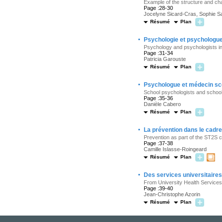
Example of the structure and cha
Page :28-30
Jocelyne Sicard-Cras, Sophie S
Résumé
Plan
·
Psychologie et psychologues
Psychology and psychologists in
Page :31-34
Patricia Garouste
Résumé
Plan
·
Psychologue et médecin scol
School psychologists and school 
Page :35-36
Danièle Cabero
Résumé
Plan
·
La prévention dans le cadre
Prevention as part of the ST2S c
Page :37-38
Camille Islasse-Roingeard
Résumé
Plan
·
Des services universitaire
From University Health Service
Page :39-40
Jean-Christophe Azorin
Résumé
Plan