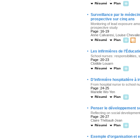
Résumé
Plan
·
Surveillance par le médecin 
prospective sur cinq ans
Monitoring of lead exposure amo
prospective study
Page :16-19
Anne Calvaresi, Louise Chevalier
Résumé
Plan
·
Les infirmières de l’Éducati
School nurses: responsibilities, 
Page :20-23
Clotilde Louarn
Résumé
Plan
·
D’infirmière hospitalière à i
From hospital nurse to school nur
Page :24-25
Marielle Wo-Yen
Résumé
Plan
·
Penser le développement soc
Reflecting on social developmen
Page :26-27
Claire Thébault-Jean
Résumé
Plan
·
Exemple d’organisation et e