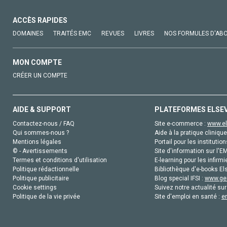
ACCÈS RAPIDES
DOMAINES
TRAITÉS EMC
REVUES
LIVRES
NOS FORMULES D'AB
MON COMPTE
CRÉER UN COMPTE
AIDE & SUPPORT
PLATEFORMES ELSE
Contactez-nous / FAQ
Site e-commerce :
www.el
Qui sommes-nous ?
Aide à la pratique clinique
Mentions légales
Portail pour les institution
© - Avertissements
Site d'information sur l'E
Termes et conditions d'utilisation
E-learning pour les infirmi
Politique rédactionnelle
Bibliothèque d'e-books Els
Politique publicitaire
Blog special IFSI :
www.gen
Cookie settings
Suivez notre actualité sur
Politique de la vie privée
Site d'emploi en santé :
e