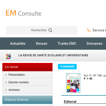
Rechercher
Service C
Rechercher
Actualités
Revues
Traités EMC
Domaines
LA REVUE DE SANTÉ SCOLAIRE ET UNIVERSITAIRE
La revue
SOMMAIRE
Présentation
Vol 17 - N° 100 - ju
P. 1-40
Dernier numéro
Archives
Espace Auteurs
Editorial