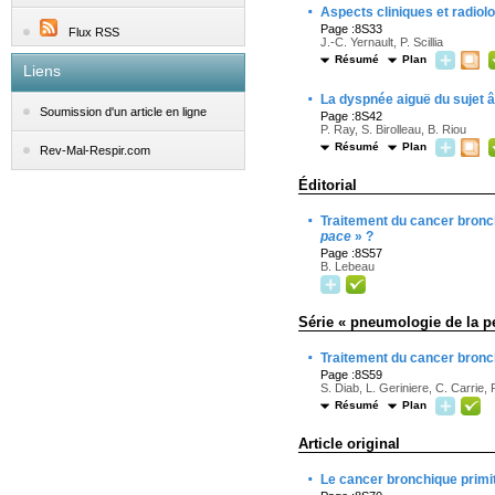
·
Aspects cliniques et radiolo
Page :8S33
Flux RSS
J.-C. Yernault, P. Scillia
Résumé
Plan
Liens
·
La dyspnée aiguë du sujet 
Soumission d'un article en ligne
Page :8S42
P. Ray, S. Birolleau, B. Riou
Résumé
Plan
Rev-Mal-Respir.com
Éditorial
·
Traitement du cancer bronch
pace
» ?
Page :8S57
B. Lebeau
Série « pneumologie de la p
·
Traitement du cancer bronc
Page :8S59
S. Diab, L. Geriniere, C. Carrie,
Résumé
Plan
Article original
·
Le cancer bronchique primit