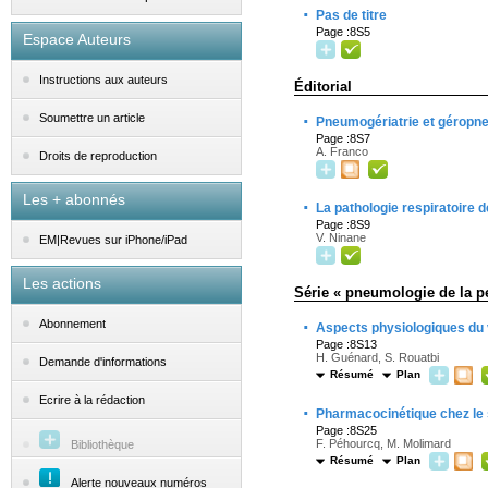
·
Pas de titre
Page :8S5
Espace Auteurs
Instructions aux auteurs
Éditorial
·
Soumettre un article
Pneumogériatrie et géropn
Page :8S7
A. Franco
Droits de reproduction
Les + abonnés
·
La pathologie respiratoire 
Page :8S9
V. Ninane
EM|Revues sur iPhone/iPad
Les actions
Série « pneumologie de la p
·
Abonnement
Aspects physiologiques du v
Page :8S13
H. Guénard, S. Rouatbi
Demande d'informations
Résumé
Plan
Ecrire à la rédaction
·
Pharmacocinétique chez le 
Page :8S25
F. Péhourcq, M. Molimard
Bibliothèque
Résumé
Plan
Alerte nouveaux numéros