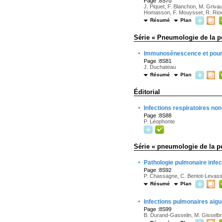
Page :8S70
J. Piquet, F. Blanchon, M. Grivau
Homasson, F. Mouysset, R. Riou,
Résumé
Plan
Série « Pneumologie de la p
·
Immunosénescence et po
Page :8S81
J. Duchateau
Résumé
Plan
Éditorial
·
Infections respiratoires no
Page :8S88
P. Léophonte
Série « pneumologie de la p
·
Pathologie pulmonaire infect
Page :8S92
P. Chassagne, C. Bentot-Levasse
Résumé
Plan
·
Infections pulmonaires aiguë
Page :8S99
B. Durand-Gasselin, M. Gisselb