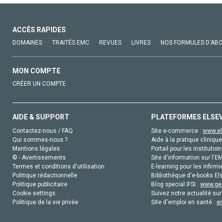
ACCÈS RAPIDES
DOMAINES
TRAITÉS EMC
REVUES
LIVRES
NOS FORMULES D'AB
MON COMPTE
CRÉER UN COMPTE
AIDE & SUPPORT
PLATEFORMES ELSE
Contactez-nous / FAQ
Site e-commerce :
www.el
Qui sommes-nous ?
Aide à la pratique clinique
Mentions légales
Portail pour les institution
© - Avertissements
Site d'information sur l'E
Termes et conditions d'utilisation
E-learning pour les infirmi
Politique rédactionnelle
Bibliothèque d'e-books Els
Politique publicitaire
Blog special IFSI :
www.gen
Cookie settings
Suivez notre actualité sur
Politique de la vie privée
Site d'emploi en santé :
e