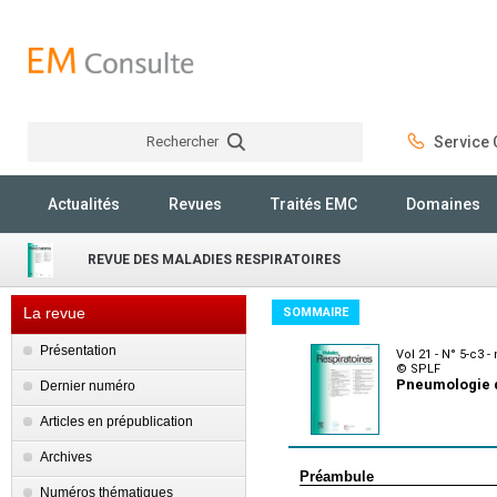
Rechercher
Service C
Rechercher
Actualités
Revues
Traités EMC
Domaines
REVUE DES MALADIES RESPIRATOIRES
La revue
SOMMAIRE
Présentation
Vol 21 - N° 5-c3 
© SPLF
Pneumologie 
Dernier numéro
Articles en prépublication
Archives
Préambule
Numéros thématiques