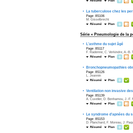
Résumé
Plan
·
La tuberculose chez les per
Page :8S106
M. Gisselbrecht
Résumé
Plan
Série « Pneumologie de la p
·
L'asthme du sujet âgé
Page :8S117
F. Radenne, C. Verkindre, A.-B. 
Résumé
Plan
·
Bronchopneumopathies obst
Page :8S126
L. Jeannin
Résumé
Plan
·
Ventilation non invasive de
Page :8S139
A. Cuvelier, D. Benhamou, J.-F. 
Résumé
Plan
·
Le syndrome d'apnées du s
Page :8S153
D. Planchard, F. Moreau, J. Paq
Résumé
Plan