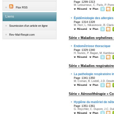
Page :1299-1313
M. Letourneux, C. Paris, P. Pomm
Flux RSS
Résumé
Plan
Liens
·
Épidémiologie des allergies
Page :1314-1328
M. Herr, L. Nikasinovic, B. Clari
Soumission d'un article en ligne
Résumé
Plan
Rev-Mal-Respir.com
Série « Maladies orphelines
·
Endométriose thoracique
Page :1329-1340
H. Nunes, P. Bagan, M. Kambouc
Résumé
Plan
Série « Maladies respiratoir
·
La pathologie respiratoire i
Page :1341-1350
M. Coman, B. Loddé, J.D. Dewit
Résumé
Plan
Série « Aérosolthérapie » Co
·
Hygiène du matériel de nébul
Page :1351-1361
G. Reychler, C. Dupont, J.C. D
Résumé
Plan