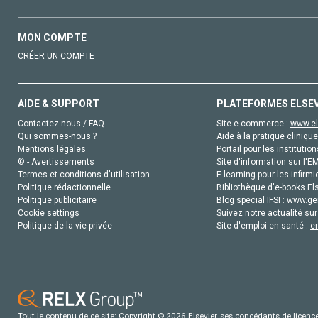
MON COMPTE
CRÉER UN COMPTE
AIDE & SUPPORT
PLATEFORMES ELSE
Contactez-nous / FAQ
Site e-commerce :
www.el
Qui sommes-nous ?
Aide à la pratique clinique
Mentions légales
Portail pour les institution
© - Avertissements
Site d'information sur l'E
Termes et conditions d'utilisation
E-learning pour les infirmi
Politique rédactionnelle
Bibliothèque d'e-books Els
Politique publicitaire
Blog special IFSI :
www.gen
Cookie settings
Suivez notre actualité sur
Politique de la vie privée
Site d'emploi en santé :
e
Tout le contenu de ce site: Copyright © 2026 Elsevier, ses concédants de licence e