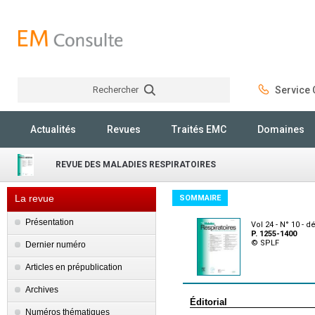
Rechercher
Service C
Rechercher
Actualités
Revues
Traités EMC
Domaines
REVUE DES MALADIES RESPIRATOIRES
La revue
SOMMAIRE
Présentation
Vol 24 - N° 10 -
P. 1255-1400
© SPLF
Dernier numéro
Articles en prépublication
Archives
Éditorial
Numéros thématiques