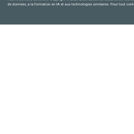
de données, a la formation en IA et aux technologies similaires. Pour tout con