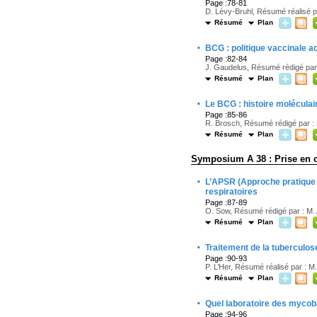
Page :78-81
D. Lévy-Bruhl, Résumé réalisé p
Résumé
Plan
·
BCG : politique vaccinale a
Page :82-84
J. Gaudelus, Résumé rédigé par
Résumé
Plan
·
Le BCG : histoire moléculai
Page :85-86
R. Brosch, Résumé rédigé par :
Résumé
Plan
Symposium A 38 : Prise en c
·
L’APSR (Approche pratique s
respiratoires
Page :87-89
O. Sow, Résumé rédigé par : M.
Résumé
Plan
·
Traitement de la tuberculos
Page :90-93
P. L’Her, Résumé réalisé par : M.
Résumé
Plan
·
Quel laboratoire des mycob
Page :94-96