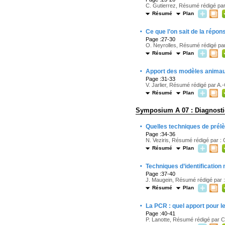
C. Gutierrez, Résumé rédigé par 
Résumé
Plan
·
Ce que l’on sait de la répo
Page :27-30
O. Neyrolles, Résumé rédigé par 
Résumé
Plan
·
Apport des modèles animaux
Page :31-33
V. Jarlier, Résumé rédigé par A.-C
Résumé
Plan
Symposium A 07 : Diagnosti
·
Quelles techniques de prélè
Page :34-36
N. Veziris, Résumé rédigé par :
Résumé
Plan
·
Techniques d’identification
Page :37-40
J. Maugein, Résumé rédigé par :
Résumé
Plan
·
La PCR : quel apport pour le
Page :40-41
P. Lanotte, Résumé rédigé par C