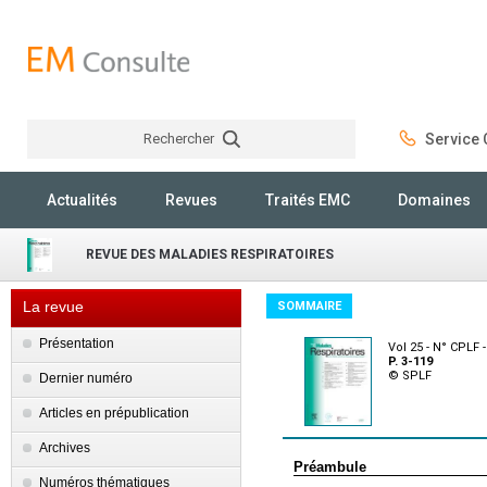
Rechercher
Service C
Rechercher
Actualités
Revues
Traités EMC
Domaines
REVUE DES MALADIES RESPIRATOIRES
La revue
SOMMAIRE
Présentation
Vol 25 - N° CPLF -
P. 3-119
© SPLF
Dernier numéro
Articles en prépublication
Archives
Préambule
Numéros thématiques