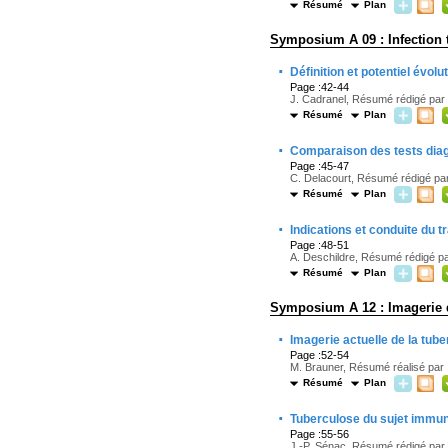
Résumé
Plan
Symposium A 09 : Infection 
·
Définition et potentiel évolut
Page :42-44
J. Cadranel, Résumé rédigé par 
Résumé
Plan
·
Comparaison des tests dia
Page :45-47
C. Delacourt, Résumé rédigé par
Résumé
Plan
·
Indications et conduite du tr
Page :48-51
A. Deschildre, Résumé rédigé pa
Résumé
Plan
Symposium A 12 : Imagerie d
·
Imagerie actuelle de la tu
Page :52-54
M. Brauner, Résumé réalisé par :
Résumé
Plan
·
Tuberculose du sujet immu
Page :55-56
J.-P. Sénac, Résumé rédigé par :