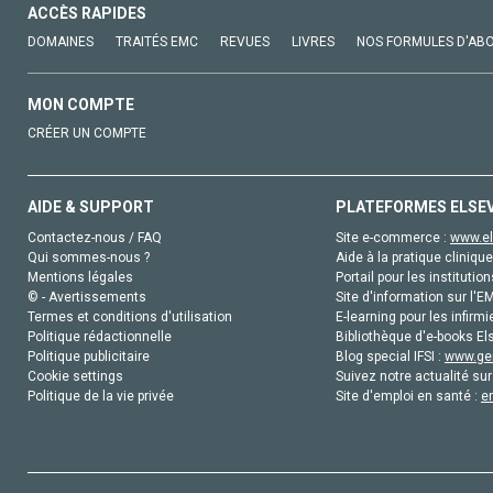
ACCÈS RAPIDES
DOMAINES
TRAITÉS EMC
REVUES
LIVRES
NOS FORMULES D'AB
MON COMPTE
CRÉER UN COMPTE
AIDE & SUPPORT
PLATEFORMES ELSE
Contactez-nous / FAQ
Site e-commerce :
www.el
Qui sommes-nous ?
Aide à la pratique clinique
Mentions légales
Portail pour les institution
© - Avertissements
Site d'information sur l'E
Termes et conditions d'utilisation
E-learning pour les infirmi
Politique rédactionnelle
Bibliothèque d'e-books Els
Politique publicitaire
Blog special IFSI :
www.gen
Cookie settings
Suivez notre actualité sur
Politique de la vie privée
Site d'emploi en santé :
e