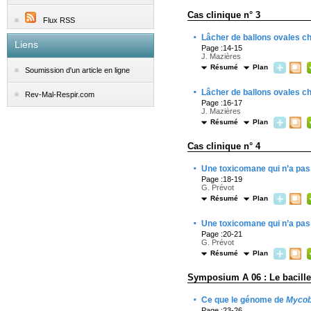
Cas clinique n° 3
Flux RSS
·
Lâcher de ballons ovales c
Liens
Page :14-15
J. Mazières
Résumé
Plan
Soumission d'un article en ligne
·
Lâcher de ballons ovales c
Rev-Mal-Respir.com
Page :16-17
J. Mazières
Résumé
Plan
Cas clinique n° 4
·
Une toxicomane qui n’a pas
Page :18-19
G. Prévot
Résumé
Plan
·
Une toxicomane qui n’a pas
Page :20-21
G. Prévot
Résumé
Plan
Symposium A 06 : Le bacille
·
Ce que le génome de
Mycob
Page :23-26