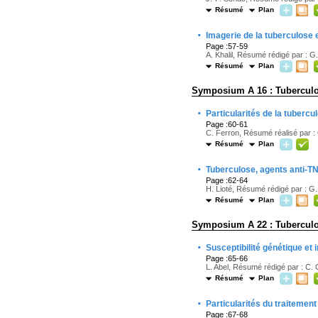
Résumé
Plan
·
Imagerie de la tuberculose
Page :57-59
A. Khalil, Résumé rédigé par : G.
Résumé
Plan
Symposium A 16 : Tuberculos
·
Particularités de la tubercu
Page :60-61
C. Ferron, Résumé réalisé par : 
Résumé
Plan
·
Tuberculose, agents anti-
Page :62-64
H. Lioté, Résumé rédigé par : G. 
Résumé
Plan
Symposium A 22 : Tuberculos
·
Susceptibilité génétique et
Page :65-66
L. Abel, Résumé rédigé par : C. 
Résumé
Plan
·
Particularités du traitement
Page :67-68