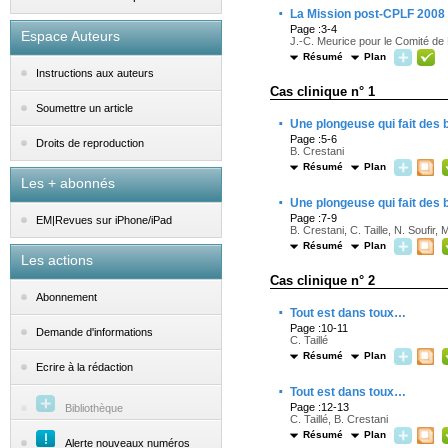
·
La Mission post-CPLF 2008
Page :3-4
Espace Auteurs
J.-C. Meurice pour le Comité de
Résumé
Plan
Instructions aux auteurs
Cas clinique n° 1
Soumettre un article
·
Une plongeuse qui fait des 
Page :5-6
Droits de reproduction
B. Crestani
Résumé
Plan
Les + abonnés
·
Une plongeuse qui fait des 
Page :7-9
EM|Revues sur iPhone/iPad
B. Crestani, C. Taille, N. Soufir,
Résumé
Plan
Les actions
Cas clinique n° 2
Abonnement
·
Tout est dans toux…
Page :10-11
Demande d'informations
C. Taillé
Résumé
Plan
Ecrire à la rédaction
·
Tout est dans toux…
Page :12-13
Bibliothèque
C. Taillé, B. Crestani
Résumé
Plan
Alerte nouveaux numéros