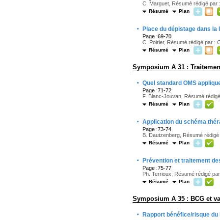
C. Marguet, Résumé rédigé par :
Résumé
Plan
·
Place du dépistage dans la l
Page :69-70
C. Poirier, Résumé rédigé par : 
Résumé
Plan
Symposium A 31 : Traitemen
·
Quel standard OMS applique
Page :71-72
F. Blanc-Jouvan, Résumé rédigé
Résumé
Plan
·
Application du schéma théra
Page :73-74
B. Dautzenberg, Résumé rédigé 
Résumé
Plan
·
Prévention et traitement de
Page :75-77
Ph. Terrioux, Résumé rédigé par
Résumé
Plan
Symposium A 35 : BCG et va
·
Rapport bénéfice/risque d