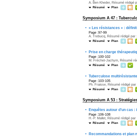
A. Ben Kheder, Résumé rédigé p
Résumé
Plan
Symposium A 47 : Tuberculos
·
« Les résistances » : défin
Page :97-99
A. Trebucq, Résumé rédigé par :
Résumé
Plan
·
Prise en charge thérapeutiqu
Page :100-102
M. Fréchet-Jachym, Résumé rédig
Résumé
Plan
·
Tuberculose multirésistante
Page :103-105
Ph. Fraisse, Résumé rédigé par :
Résumé
Plan
Symposium A 53 : Stratégies
·
Enquêtes autour d’un cas : 
Page :106-108
H.-P. Mallet, Résumé rédigé par :
Résumé
Plan
·
Recommandations et plan na