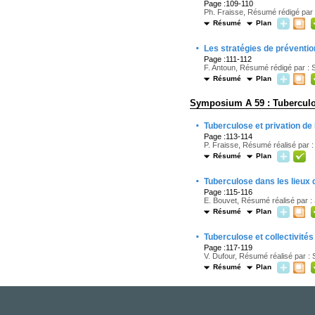
Page :109-110
Ph. Fraisse, Résumé rédigé par :
Résumé
Plan
·
Les stratégies de prévention
Page :111-112
F. Antoun, Résumé rédigé par : S
Résumé
Plan
Symposium A 59 : Tuberculos
·
Tuberculose et privation de 
Page :113-114
P. Fraisse, Résumé réalisé par :
Résumé
Plan
·
Tuberculose dans les lieux 
Page :115-116
E. Bouvet, Résumé réalisé par : 
Résumé
Plan
·
Tuberculose et collectivités
Page :117-119
V. Dufour, Résumé réalisé par : 
Résumé
Plan