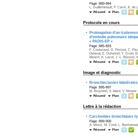
Page :880-884
L. Guilleminault, P. Carré, K. de 
Résumé
Plan
Protocole en cours
·
Prolongation d’un traitemen
d’embolie pulmonaire idiopa
« PADIS-EP »
Page :885-893
F. Couturaud, G. Pernod, C. Piso
Delaval, E. Duhamel, Y. Gruel, B
Meach, K. Lacut, J.-L. Bosson, K.
Résumé
Plan
Image et diagnostic
·
Bronchiectasies bilatérales
Page :895-897
M. Bruyneel, S. Alard, V. Ninane
Résumé
Plan
Lettre à la rédaction
·
Carcinoïdes bronchiques ty
Page :899-900
A. Wurtz, M. Conti, L. Benhamed
Résumé
Plan