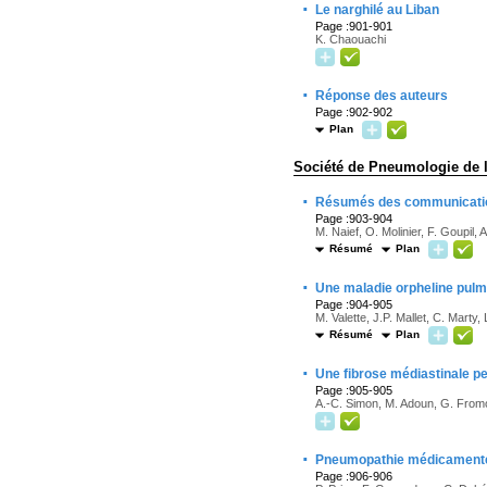
·
Le narghilé au Liban
Page :901-901
K. Chaouachi
·
Réponse des auteurs
Page :902-902
Plan
Société de Pneumologie de l
·
Résumés des communication
Page :903-904
M. Naief, O. Molinier, F. Goupil,
Résumé
Plan
·
Une maladie orpheline pul
Page :904-905
M. Valette, J.P. Mallet, C. Marty
Résumé
Plan
·
Une fibrose médiastinale p
Page :905-905
A.-C. Simon, M. Adoun, G. Fromo
·
Pneumopathie médicamenteu
Page :906-906