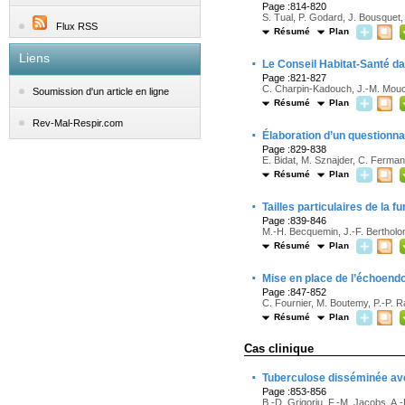
Page :814-820
S. Tual, P. Godard, J. Bousquet
Flux RSS
Résumé
Plan
Liens
·
Le Conseil Habitat-Santé da
Page :821-827
C. Charpin-Kadouch, J.-M. Mouch
Soumission d'un article en ligne
Résumé
Plan
Rev-Mal-Respir.com
·
Élaboration d’un questionna
Page :829-838
E. Bidat, M. Sznajder, C. Ferman
Résumé
Plan
·
Tailles particulaires de la 
Page :839-846
M.-H. Becquemin, J.-F. Bertholon
Résumé
Plan
·
Mise en place de l’échoend
Page :847-852
C. Fournier, M. Boutemy, P.-P. 
Résumé
Plan
Cas clinique
·
Tuberculose disséminée ave
Page :853-856
B.-D. Grigoriu, F.-M. Jacobs, A.-