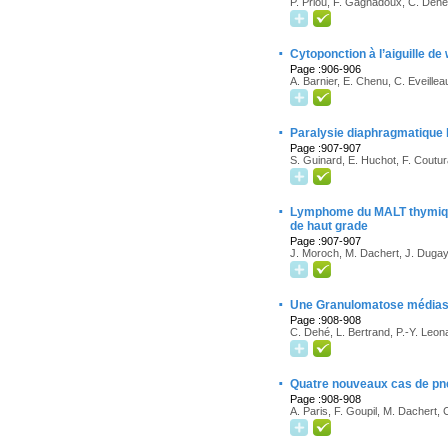
P. Priou, F. Gagnadoux, C. Dehé
·
Cytoponction à l’aiguille d
Page :906-906
A. Barnier, E. Chenu, C. Eveillea
·
Paralysie diaphragmatique b
Page :907-907
S. Guinard, E. Huchot, F. Coutura
·
Lymphome du MALT thymique
de haut grade
Page :907-907
J. Moroch, M. Dachert, J. Dugay
·
Une Granulomatose médiast
Page :908-908
C. Dehé, L. Bertrand, P.-Y. Leona
·
Quatre nouveaux cas de pne
Page :908-908
A. Paris, F. Goupil, M. Dachert, 