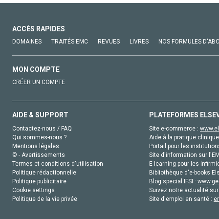
ACCÈS RAPIDES
DOMAINES
TRAITÉS EMC
REVUES
LIVRES
NOS FORMULES D'AB
MON COMPTE
CRÉER UN COMPTE
AIDE & SUPPORT
PLATEFORMES ELSE
Contactez-nous / FAQ
Site e-commerce :
www.el
Qui sommes-nous ?
Aide à la pratique clinique
Mentions légales
Portail pour les institution
© - Avertissements
Site d'information sur l'E
Termes et conditions d'utilisation
E-learning pour les infirmi
Politique rédactionnelle
Bibliothèque d'e-books Els
Politique publicitaire
Blog special IFSI :
www.gen
Cookie settings
Suivez notre actualité sur
Politique de la vie privée
Site d'emploi en santé :
e