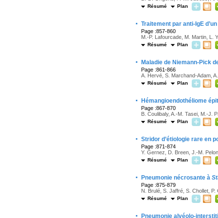
Résumé
Plan
·
Traitement par anti-IgE d’un
Page :857-860
M.-P. Lafourcade, M. Martin, L. 
Résumé
Plan
·
Maladie de Niemann-Pick de
Page :861-866
A. Hervé, S. Marchand-Adam, A. 
Résumé
Plan
·
Hémangioendothéliome épith
Page :867-870
B. Coulibaly, A.-M. Tasei, M.-J. 
Résumé
Plan
·
Stridor d’étiologie rare en 
Page :871-874
Y. Gernez, D. Breen, J.-M. Pelon
Résumé
Plan
·
Pneumonie nécrosante à
S
Page :875-879
N. Brulé, S. Jaffré, S. Chollet, 
Résumé
Plan
·
Pneumonie alvéolo-interstit