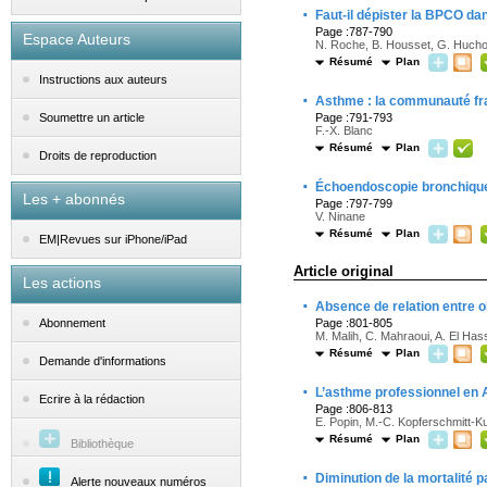
·
Faut-il dépister la BPCO dan
Page :787-790
Espace Auteurs
N. Roche, B. Housset, G. Huch
Résumé
Plan
Instructions aux auteurs
·
Asthme : la communauté fra
Page :791-793
Soumettre un article
F.-X. Blanc
Résumé
Plan
Droits de reproduction
·
Échoendoscopie bronchique e
Les + abonnés
Page :797-799
V. Ninane
Résumé
Plan
EM|Revues sur iPhone/iPad
Article original
Les actions
·
Absence de relation entre 
Page :801-805
Abonnement
M. Malih, C. Mahraoui, A. El Has
Résumé
Plan
Demande d'informations
·
L’asthme professionnel en A
Ecrire à la rédaction
Page :806-813
E. Popin, M.-C. Kopferschmitt-Ku
Résumé
Plan
Bibliothèque
·
Diminution de la mortalité 
Alerte nouveaux numéros