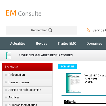
Rechercher
Service C
Rechercher
Actualités
Revues
Traités EMC
Domaines
REVUE DES MALADIES RESPIRATOIRES
La revue
SOMMAIRE
Présentation
Vol 25 - N° 7 - s
P. 787-908
© SPLF
Dernier numéro
Articles en prépublication
Archives
Éditorial
Numéros thématiques