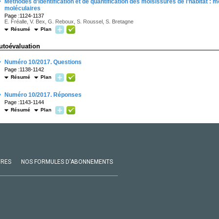
·
Méthodes d’identification et de quantification des moisissures de l’habitat 
moléculaires
Page :1124-1137
E. Fréalle, V. Bex, G. Reboux, S. Roussel, S. Bretagne
Résumé
Plan
utoévaluation
·
Numéro 10/2017. Questions
Page :1138-1142
Résumé
Plan
·
Numéro 10/2017. Réponses
Page :1143-1144
Résumé
Plan
VRES
NOS FORMULES D'ABONNEMENTS