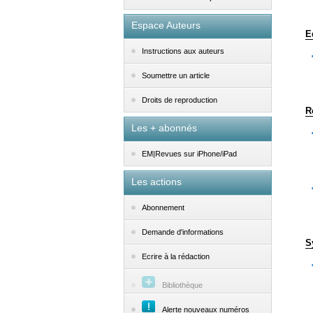
Espace Auteurs
E
Instructions aux auteurs
Soumettre un article
Droits de reproduction
R
Les + abonnés
EM|Revues sur iPhone/iPad
Les actions
Abonnement
Demande d'informations
S
Ecrire à la rédaction
Bibliothèque
Alerte nouveaux numéros