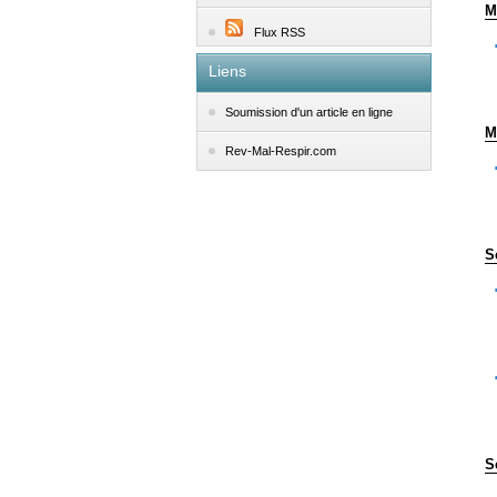
M
Flux RSS
Liens
Soumission d'un article en ligne
M
Rev-Mal-Respir.com
S
S