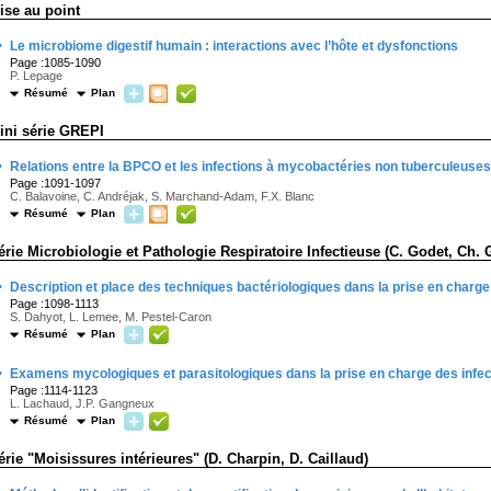
ise au point
·
Le microbiome digestif humain : interactions avec l’hôte et dysfonctions
Page :1085-1090
P. Lepage
Résumé
Plan
ini série GREPI
·
Relations entre la BPCO et les infections à mycobactéries non tuberculeuses
Page :1091-1097
C. Balavoine, C. Andréjak, S. Marchand-Adam, F.X. Blanc
Résumé
Plan
érie Microbiologie et Pathologie Respiratoire Infectieuse (C. Godet, Ch. G
·
Description et place des techniques bactériologiques dans la prise en charg
Page :1098-1113
S. Dahyot, L. Lemee, M. Pestel-Caron
Résumé
Plan
·
Examens mycologiques et parasitologiques dans la prise en charge des infe
Page :1114-1123
L. Lachaud, J.P. Gangneux
Résumé
Plan
érie "Moisissures intérieures" (D. Charpin, D. Caillaud)