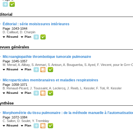
ditorial
·
Éditorial : série moisissures intérieures
Page :1043-1044
D. Caillaud, D. Charpin
Résumé
Plan
evues générales
·
Microangiopathie thrombotique tumorale pulmonaire
Page :1045-1057
M. Merad, A. Alibay, S. Ammari, S. Antoun, A. Bouguerba, S. Ayed, F. Vincent, pour le Grrr
Résumé
Plan
·
Microparticules membranaires et maladies respiratoires
Page :1058-1071
B. Renaud-Picard, J. Toussaint, A. Leclercq, J. Reeb, L. Kessler, F. Toti, R. Kessler
Résumé
Plan
ynthèse
·
Morphométrie du tissu pulmonaire : de la méthode manuelle à l’automatisation
Page :1072-1084
C. Sallon, D. Soulet, Y. Tremblay
Résumé
Plan