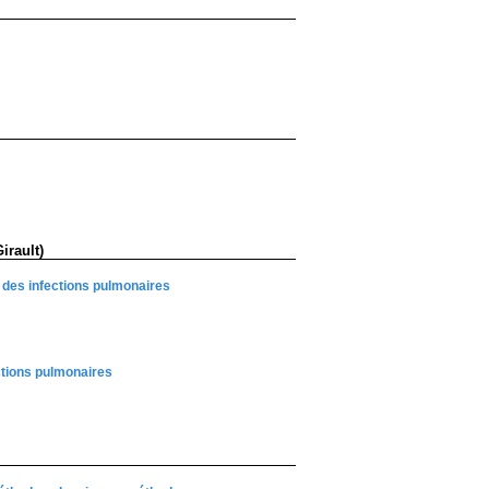
irault)
e des infections pulmonaires
ctions pulmonaires