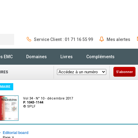
Service Client : 01 71 16 55 99
Mes alertes
Rechercher
és EMC
Domaines
Livres
Compléments
IRES
S'abonner
MAIRE
Vol 34 - N° 10 - décembre 2017
P. 1043-1144
© SPLF
·
Editorial board
Page :ii