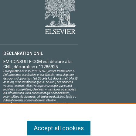
DÉCLARATION CNIL
EM-CONSULTE.COM est déclaré à la
CNIL, déclaration n° 1286925.
En application de la loi nº78-17 du 6 janvier 1978 relative à
l'informatique, aux fichiers et aux libertés, vous disposez
des droits d'opposition (art.26 de la loi), d'accès (art.34 à 38
de la loi), et de rectification (art.36 de la loi) des données
vous concernant. Ainsi, vous pouvez exiger que soient
rectifiées, complétées, clarifiées, mises à jour ou effacées
les informations vous concernant qui sont inexactes,
incomplètes, équivoques, périmées ou dont la collecte ou
l'utilisation ou la conservation est interdite.
Les informations personnelles concernant les visiteurs de
notre site, y compris leur identité, sont confidentielles.
Le responsable du site s'engage sur l'honneur à respecter
les conditions légales de confidentialité applicables en
France et à ne pas divulguer ces informations à des tiers.
Accept all cookies