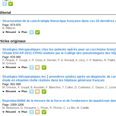
ditorial
·
Structuration de la cancérologie thoracique française dans ces 20 dernières
Page :973-975
B. Milleron
Résumé
Plan
rticles originaux
·
Stratégies thérapeutiques chez les patients opérés pour un carcinome bronchi
l’étude ESCAP-2011-CPHG réalisée par le Collège des pneumologues des hô
Page :976-990
F. Pinquié, F. Goupil, J.-P. Oster, A. Dixmier, P.-A. Renault, A. Lévy, J.-P. Mathieu, N. Paill
M. Grivaux
Résumé
Plan
·
Stratégies thérapeutiques les 2 premières années après un diagnostic de
étude en situation réelle réalisée dans les hôpitaux généraux français
Page :991-999
M. Grivaux, F. Goupil, B. Asselain, F. Blanchon, T. Collon, D. Coëtmeur, C. Dayen, C. Locher
Résumé
Plan
·
Reproductibilité de la mesure de la force et de l’endurance du quadriceps d
Page :1000-1006
M. Beaumont, G. Kerautret, L. Peran, R. Pichon, C. Le Ber, M. Cabillic
Résumé
Plan