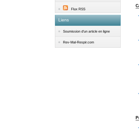
C
Flux RSS
Liens
Soumission d'un article en ligne
Rev-Mal-Respir.com
P