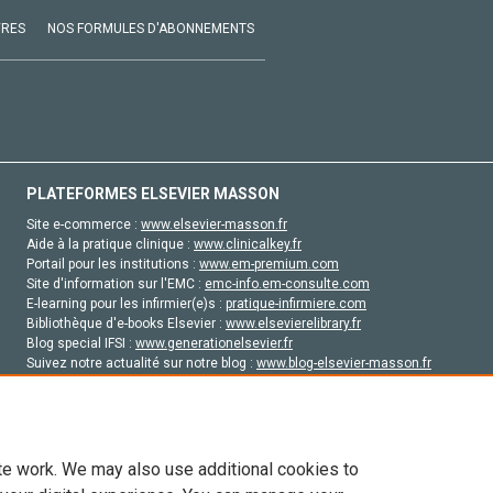
VRES
NOS FORMULES D'ABONNEMENTS
PLATEFORMES ELSEVIER MASSON
Site e-commerce :
www.elsevier-masson.fr
Aide à la pratique clinique :
www.clinicalkey.fr
Portail pour les institutions :
www.em-premium.com
Site d'information sur l'EMC :
emc-info.em-consulte.com
E-learning pour les infirmier(e)s :
pratique-infirmiere.com
Bibliothèque d'e-books Elsevier :
www.elsevierelibrary.fr
Blog special IFSI :
www.generationelsevier.fr
Suivez notre actualité sur notre blog :
www.blog-elsevier-masson.fr
Site d'emploi en santé :
emploisante.com
te work. We may also use additional cookies to