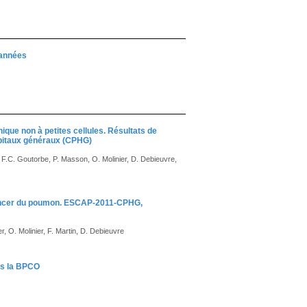
 années
que non à petites cellules. Résultats de
pitaux généraux (CPHG)
ot, F.C. Goutorbe, P. Masson, O. Molinier, D. Debieuvre,
 cancer du poumon. ESCAP-2011-CPHG,
, O. Molinier, F. Martin, D. Debieuvre
ans la BPCO