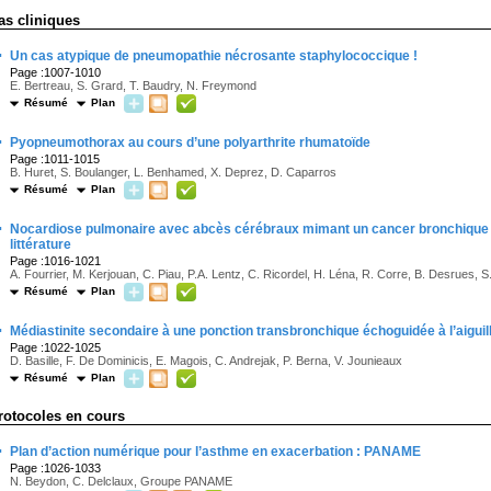
as cliniques
·
Un cas atypique de pneumopathie nécrosante staphylococcique !
Page :1007-1010
E. Bertreau, S. Grard, T. Baudry, N. Freymond
Résumé
Plan
·
Pyopneumothorax au cours d’une polyarthrite rhumatoïde
Page :1011-1015
B. Huret, S. Boulanger, L. Benhamed, X. Deprez, D. Caparros
Résumé
Plan
·
Nocardiose pulmonaire avec abcès cérébraux mimant un cancer bronchique mé
littérature
Page :1016-1021
A. Fourrier, M. Kerjouan, C. Piau, P.A. Lentz, C. Ricordel, H. Léna, R. Corre, B. Desrues, 
Résumé
Plan
·
Médiastinite secondaire à une ponction transbronchique échoguidée à l’aiguille
Page :1022-1025
D. Basille, F. De Dominicis, E. Magois, C. Andrejak, P. Berna, V. Jounieaux
Résumé
Plan
rotocoles en cours
·
Plan d’action numérique pour l’asthme en exacerbation : PANAME
Page :1026-1033
N. Beydon, C. Delclaux, Groupe PANAME