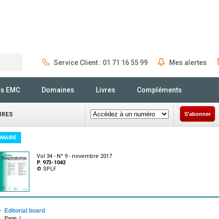
Service Client : 01 71 16 55 99
Mes alertes
Rechercher
és EMC
Domaines
Livres
Compléments
IRES
S'abonner
MAIRE
Vol 34 - N° 9 - novembre 2017
P. 973-1042
© SPLF
·
Editorial board
Page :i