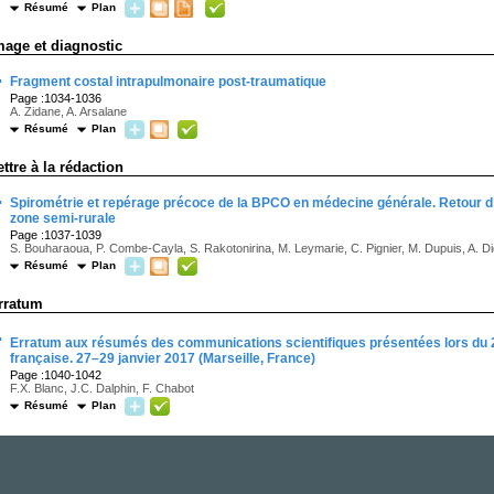
Résumé
Plan
mage et diagnostic
·
Fragment costal intrapulmonaire post-traumatique
Page :1034-1036
A. Zidane, A. Arsalane
Résumé
Plan
ettre à la rédaction
·
Spirométrie et repérage précoce de la BPCO en médecine générale. Retour d’e
zone semi-rurale
Page :1037-1039
S. Bouharaoua, P. Combe-Cayla, S. Rakotonirina, M. Leymarie, C. Pignier, M. Dupuis, A. Di
Résumé
Plan
rratum
·
Erratum aux résumés des communications scientifiques présentées lors du 
française. 27–29 janvier 2017 (Marseille, France)
Page :1040-1042
F.X. Blanc, J.C. Dalphin, F. Chabot
Résumé
Plan