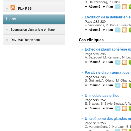
B. Dautzenberg, P. Birkui
Résumé
Plan
Flux RSS
·
Évolution de la douleur en 
Liens
Page :232-239
F. Vandenbos, D. Pop, C. Perrot
Soumission d'un article en ligne
Résumé
Plan
Cas cliniques
Rev-Mal-Respir.com
·
Échec de plasmaphérèse da
Page :240-243
A. Jézéquel, M. Kerjouan, M. Led
Résumé
Plan
·
Paralysie diaphragmatique 
Page :244-248
S. Guinard, A. Olland, M. Ohana,
Résumé
Plan
·
Un nodule pas si flou
Page :249-252
E. Bravos, S. Bayle-Bleuez, A. Wa
Résumé
Plan
·
Un adénome des glandes m
Page :253-256
C. Vergnenègre, J. Hureaux, B. 