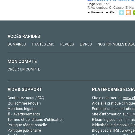
Page :275-277
F. Vandenbos, C. Caisso, E. Harb
Résumé
Plan
ACCÈS RAPIDES
DOMAINES
TRAITÉS EMC
REVUES
LIVRES
NOS FORMULES D'AB
MON COMPTE
CRÉER UN COMPTE
AIDE & SUPPORT
PLATEFORMES ELSE
Contactez-nous / FAQ
Site e-commerce :
www.el
Qui sommes-nous ?
Aide à la pratique clinique
Mentions légales
Portail pour les institution
© - Avertissements
Site d'information sur l'E
Termes et conditions d'utilisation
E-learning pour les infirmi
Politique rédactionnelle
Bibliothèque d'e-books Els
Politique publicitaire
Blog special IFSI :
www.gen