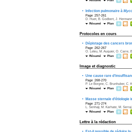
Résumé
Plan
·
Infection pulmonaire à
Myco
Page :257-261
D. Huet, B. Godbert, J. Hermann
Résumé
Plan
Protocoles en cours
·
Dépistage des cancers bro
Page :262-267
O. Leleu, M. Auquier, O. Carre, B
Résumé
Plan
Image et diagnostic
·
Une cause rare d’insuffisan
Page :268-270
P. Le Borgne, C. Brunhuber, C. K
Résumé
Plan
·
Masse sternale d’étiologie i
Page :271-274
L. Senhaji, M. Karhate, M. Serraj
Résumé
Plan
Lettre à la rédaction
·
Est-il possible de réduire l