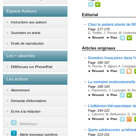
Espace Auteurs
Editorial
Instructions aux auteurs
·
Chez le patient atteint de 
Page :177-179
G. Peiffer, J. Perriot, M. Underne
Soumettre un article
Résumé
Plan
Droits de reproduction
Articles originaux
Les + abonnés
·
Données françaises dans l’
Page :180-187
N. Roche, R. Ajjouri, A. Compag
EM|Revues sur iPhone/iPad
Résumé
Plan
Les actions
·
La semaine motivationnelle
Page :188-193
L. Hanssens, V. Lustygier, M. An
Abonnement
Résumé
Plan
Demande d'informations
·
L’adhésion thérapeutique d
Page :194-222
Ecrire à la rédaction
L. Laforest, M. Belhassen, G. Dev
Résumé
Plan
Bibliothèque
·
Quels adolescents achètent 
Alerte nouveaux numéros
Page :223-231