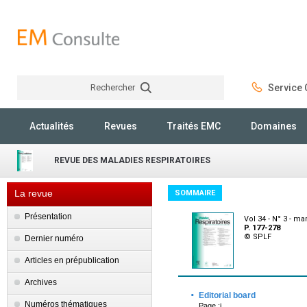
Rechercher
Service C
Rechercher
Actualités
Revues
Traités EMC
Domaines
REVUE DES MALADIES RESPIRATOIRES
La revue
SOMMAIRE
Présentation
Vol 34 - N° 3 - ma
P. 177-278
© SPLF
Dernier numéro
Articles en prépublication
Archives
·
Editorial board
Numéros thématiques
Page :i