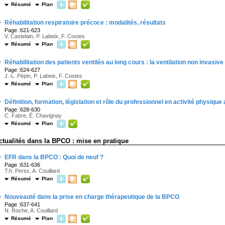
Résumé
Plan
·
Réhabilitation respiratoire précoce : modalités, résultats
Page :621-623
V. Castelain, P. Labeix, F. Costes
Résumé
Plan
·
Réhabilitation des patients ventilés au long cours : la ventilation non invasive
Page :624-627
J.-L. Pépin, P. Labeix, F. Costes
Résumé
Plan
·
Définition, formation, législation et rôle du professionnel en activité physique
Page :628-630
C. Fabre, É. Chavignay
Résumé
Plan
ctualités dans la BPCO : mise en pratique
·
EFR dans la BPCO : Quoi de neuf ?
Page :631-636
T.h. Perez, A. Couillard
Résumé
Plan
·
Nouveauté dans la prise en charge thérapeutique de la BPCO
Page :637-641
N. Roche, A. Couillard
Résumé
Plan