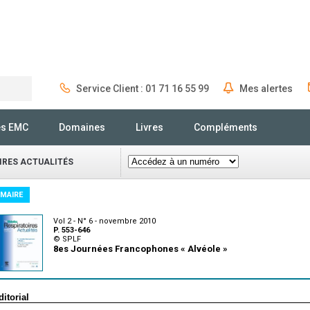
Service Client : 01 71 16 55 99
Mes alertes
Rechercher
és EMC
Domaines
Livres
Compléments
IRES ACTUALITÉS
MAIRE
Vol 2 - N° 6 - novembre 2010
P. 553-646
© SPLF
8es Journées Francophones « Alvéole »
ditorial