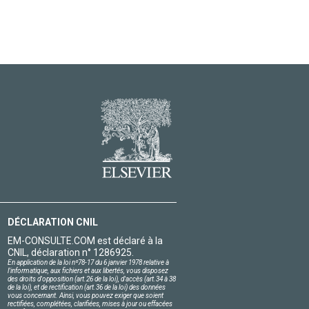
DÉCLARATION CNIL
EM-CONSULTE.COM est déclaré à la
CNIL, déclaration n° 1286925.
En application de la loi nº78-17 du 6 janvier 1978 relative à
l'informatique, aux fichiers et aux libertés, vous disposez
des droits d'opposition (art.26 de la loi), d'accès (art.34 à 38
de la loi), et de rectification (art.36 de la loi) des données
vous concernant. Ainsi, vous pouvez exiger que soient
rectifiées, complétées, clarifiées, mises à jour ou effacées