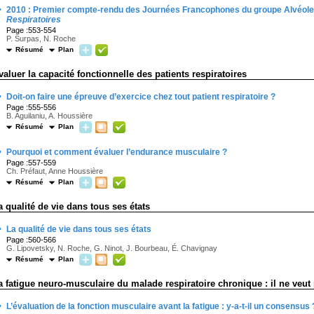
·
2010 : Premier compte-rendu des Journées Francophones du groupe Alvéole
Respiratoires
Page :553-554
P. Surpas, N. Roche
Résumé
Plan
valuer la capacité fonctionnelle des patients respiratoires
·
Doit-on faire une épreuve d’exercice chez tout patient respiratoire ?
Page :555-556
B. Aguilaniu, A. Houssière
Résumé
Plan
·
Pourquoi et comment évaluer l’endurance musculaire ?
Page :557-559
Ch. Préfaut, Anne Houssière
Résumé
Plan
a qualité de vie dans tous ses états
·
La qualité de vie dans tous ses états
Page :560-566
G. Lipovetsky, N. Roche, G. Ninot, J. Bourbeau, É. Chavignay
Résumé
Plan
a fatigue neuro-musculaire du malade respiratoire chronique : il ne veut 
·
L’évaluation de la fonction musculaire avant la fatigue : y-a-t-il un consensus 