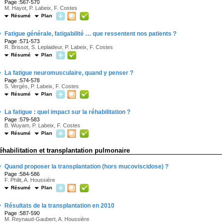
Page :567-570
M. Hayot, P. Labeix, F. Costes
Résumé
Plan
·
Fatigue générale, fatigabilité … que ressentent nos patients ?
Page :571-573
R. Brissot, S. Leplaideur, P. Labeix, F. Costes
Résumé
Plan
·
La fatigue neuromusculaire, quand y penser ?
Page :574-578
S. Vergès, P. Labeix, F. Costes
Résumé
Plan
·
La fatigue : quel impact sur la réhabilitation ?
Page :579-583
B. Wuyam, P. Labeix, F. Costes
Résumé
Plan
éhabilitation et transplantation pulmonaire
·
Quand proposer la transplantation (hors mucoviscidose) ?
Page :584-586
F. Philit, A. Houssière
Résumé
Plan
·
Résultats de la transplantation en 2010
Page :587-590
M. Reynaud-Gaubert, A. Houssière