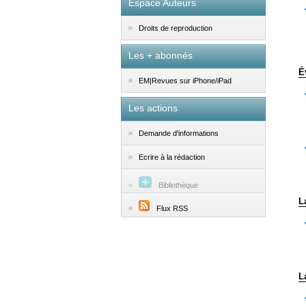
Espace Auteurs
Droits de reproduction
Les + abonnés
É
EM|Revues sur iPhone/iPad
Les actions
Demande d'informations
Ecrire à la rédaction
Bibliothèque
L
Flux RSS
L