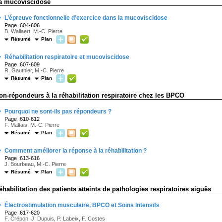
a mucoviscidose
·
L’épreuve fonctionnelle d’exercice dans la mucoviscidose
Page :604-606
B. Wallaert, M.-C. Pierre
Résumé
Plan
·
Réhabilitation respiratoire et mucoviscidose
Page :607-609
R. Gauthier, M.-C. Pierre
Résumé
Plan
on-répondeurs à la réhabilitation respiratoire chez les BPCO
·
Pourquoi ne sont-ils pas répondeurs ?
Page :610-612
F. Maltais, M.-C. Pierre
Résumé
Plan
·
Comment améliorer la réponse à la réhabilitation ?
Page :613-616
J. Bourbeau, M.-C. Pierre
Résumé
Plan
éhabilitation des patients atteints de pathologies respiratoires aiguës
·
Électrostimulation musculaire, BPCO et Soins Intensifs
Page :617-620
F. Crépon, J. Dupuis, P. Labeix, F. Costes