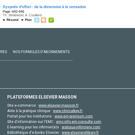
·
Dyspnée d’effort : de la distension à la sensation
Page :642-646
Th. Similowski, A. Couillard
Résumé
Plan
VRES
NOS FORMULES D'ABONNEMENTS
PLATEFORMES ELSEVIER MASSON
Site e-commerce :
www.elsevier-masson.fr
Aide à la pratique clinique :
www.clinicalkey.fr
Portail pour les institutions :
www.em-premium.com
Site d'information sur l'EMC :
emc-info.em-consulte.com
E-learning pour les infirmier(e)s :
pratique-infirmiere.com
Bibliothèque d'e-books Elsevier :
www.elsevierelibrary.fr