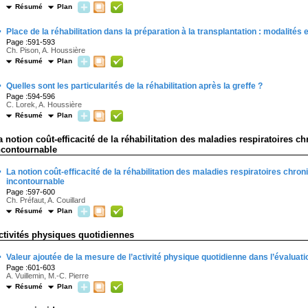
Résumé
Plan
·
Place de la réhabilitation dans la préparation à la transplantation : modalités e
Page :591-593
Ch. Pison, A. Houssière
Résumé
Plan
·
Quelles sont les particularités de la réhabilitation après la greffe ?
Page :594-596
C. Lorek, A. Houssière
Résumé
Plan
a notion coût-efficacité de la réhabilitation des maladies respiratoires c
ncontournable
·
La notion coût-efficacité de la réhabilitation des maladies respiratoires chron
incontournable
Page :597-600
Ch. Préfaut, A. Couillard
Résumé
Plan
ctivités physiques quotidiennes
·
Valeur ajoutée de la mesure de l’activité physique quotidienne dans l’évaluat
Page :601-603
A. Vuillemin, M.-C. Pierre
Résumé
Plan