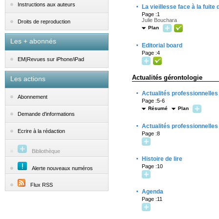
·
Instructions aux auteurs
La vieillesse face à la fuite
Page :1
Julie Bouchara
Droits de reproduction
Plan
Les + abonnés
·
Editorial board
Page :4
EM|Revues sur iPhone/iPad
Actualités gérontologie
Les actions
·
Actualités professionnelles
Abonnement
Page :5-6
Résumé
Plan
Demande d'informations
·
Actualités professionnelles
Ecrire à la rédaction
Page :8
Bibliothèque
·
Histoire de lire
Page :10
Alerte nouveaux numéros
Flux RSS
·
Agenda
Page :11