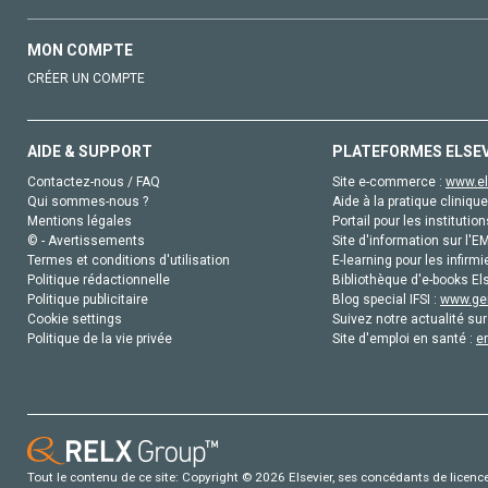
MON COMPTE
CRÉER UN COMPTE
AIDE & SUPPORT
PLATEFORMES ELSE
Contactez-nous / FAQ
Site e-commerce :
www.el
Qui sommes-nous ?
Aide à la pratique clinique
Mentions légales
Portail pour les institution
© - Avertissements
Site d'information sur l'E
Termes et conditions d'utilisation
E-learning pour les infirmi
Politique rédactionnelle
Bibliothèque d'e-books Els
Politique publicitaire
Blog special IFSI :
www.gen
Cookie settings
Suivez notre actualité sur
Politique de la vie privée
Site d'emploi en santé :
e
Tout le contenu de ce site: Copyright © 2026 Elsevier, ses concédants de licence e