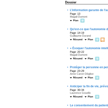
Dossier
·
L’information garante de l’a
Page :13
Magali Dumont
Plan
·
Qu’est-ce que l’autonomie d
Page :14-19
Guillaume Durand
Résumé
Plan
·
« Évoquer l’autonomie intell
Page :20-22
Magali Dumont
Résumé
Plan
·
Protéger la personne en per
Page :23-29
Anne Caron-Déglise
Résumé
Plan
·
Anticiper la fin de vie, prév
Page :30-34
Laurence Gouello
Résumé
Plan
·
Le consentement du patient