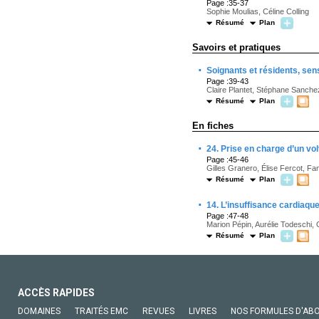
Page :35-37
Sophie Moulias, Céline Colling
Résumé
Plan
Savoirs et pratiques
·
Soignants et résidents, sens
Page :39-43
Claire Plantet, Stéphane Sanche
Résumé
Plan
En fiches
·
24. Prise en charge d’un vol
Page :45-46
Gilles Granero, Élise Fercot, F
Résumé
Plan
·
14. L’insuffisance cardiaque
Page :47-48
Marion Pépin, Aurélie Todeschi, 
Résumé
Plan
ACCÈS RAPIDES
DOMAINES
TRAITÉS EMC
REVUES
LIVRES
NOS FORMULES D'AB