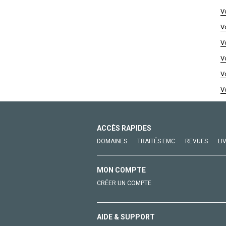
V
V
V
V
V
V
ACCÈS RAPIDES
DOMAINES
TRAITÉS EMC
REVUES
LI
MON COMPTE
CRÉER UN COMPTE
AIDE & SUPPORT