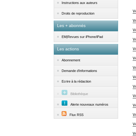
Instructions aux auteurs
V
Droits de reproduction
V
Les + abonnés
V
EM|Revues sur iPhone/iPad
V
Les actions
V
V
Abonnement
V
Demande d'informations
V
Ecrire à la rédaction
V
Bibliothèque
V
Alerte nouveaux numéros
V
V
Flux RSS
V
V