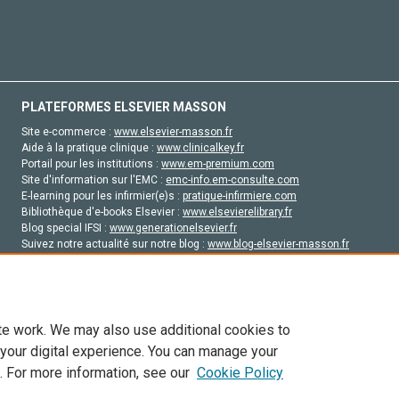
PLATEFORMES ELSEVIER MASSON
Site e-commerce :
www.elsevier-masson.fr
Aide à la pratique clinique :
www.clinicalkey.fr
Portail pour les institutions :
www.em-premium.com
Site d'information sur l'EMC :
emc-info.em-consulte.com
E-learning pour les infirmier(e)s :
pratique-infirmiere.com
Bibliothèque d'e-books Elsevier :
www.elsevierelibrary.fr
Blog special IFSI :
www.generationelsevier.fr
Suivez notre actualité sur notre blog :
www.blog-elsevier-masson.fr
Site d'emploi en santé :
emploisante.com
te work. We may also use additional cookies to
 your digital experience. You can manage your
. For more information, see our
Cookie Policy
vier, ses concédants de licence et ses contributeurs. Tout les droits sont réservés, y 
ogies similaires. Pour tout contenu en libre accès, les conditions de licence Creati