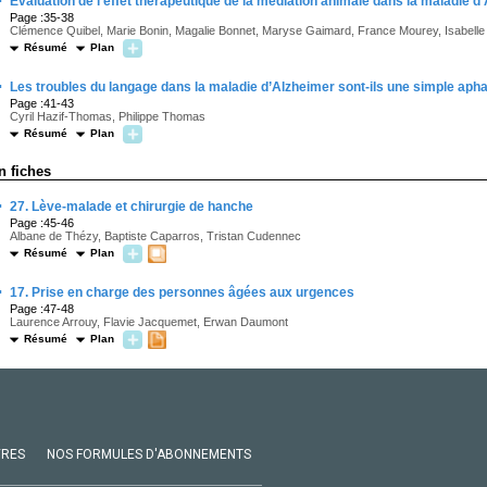
·
Évaluation de l’effet thérapeutique de la médiation animale dans la maladie d
Page :35-38
Clémence Quibel, Marie Bonin, Magalie Bonnet, Maryse Gaimard, France Mourey, Isabelle
Résumé
Plan
·
Les troubles du langage dans la maladie d’Alzheimer sont-ils une simple apha
Page :41-43
Cyril Hazif-Thomas, Philippe Thomas
Résumé
Plan
n fiches
·
27. Lève-malade et chirurgie de hanche
Page :45-46
Albane de Thézy, Baptiste Caparros, Tristan Cudennec
Résumé
Plan
·
17. Prise en charge des personnes âgées aux urgences
Page :47-48
Laurence Arrouy, Flavie Jacquemet, Erwan Daumont
Résumé
Plan
VRES
NOS FORMULES D'ABONNEMENTS