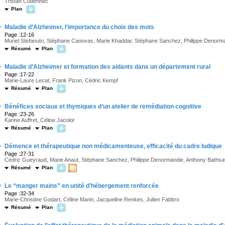
Tristan Cudennec
Plan
·
Maladie d’Alzheimer, l’importance du choix des mots
Page :12-16
Muriel Stefanuto, Stéphane Canovas, Marie Khaddar, Stéphane Sanchez, Philippe Denorm
Résumé
Plan
·
Maladie d’Alzheimer et formation des aidants dans un département rural
Page :17-22
Marie-Laure Lecat, Frank Pizon, Cédric Kempf
Résumé
Plan
·
Bénéfices sociaux et thymiques d’un atelier de remédiation cognitive
Page :23-26
Karine Auffret, Céline Jacolot
Résumé
Plan
·
Démence et thérapeutique non médicamenteuse, efficacité du cadre ludique
Page :27-31
Cédric Gueyraud, Marie Anaut, Stéphane Sanchez, Philippe Denormandie, Anthony Bathsav
Résumé
Plan
·
Le “manger mains” en unité d’hébergement renforcée
Page :32-34
Marie-Christine Godart, Céline Marin, Jacqueline Renkes, Julien Fabbro
Résumé
Plan