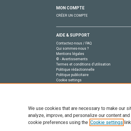
MON COMPTE
CRÉER UN COMPTE
AIDE & SUPPORT
Contactez-nous / FAQ
Qui sommes-nous ?
Mentions légales
© - Avertissements
Termes et conditions d'utilisation
Politique rédactionnelle
Politique publicitaire
Cookie settings
Politique de la vie privée
We use cookies that are necessary to make our si
analyze, improve, and personalize our content and
cookie preferences using the
Cookie settings
link
Tout le contenu de ce site: Copyright © 2026 Else
de données, a la formation en IA et aux technol