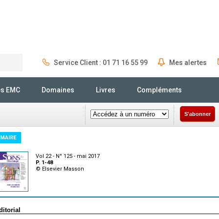
Service Client : 01 71 16 55 99
Mes alertes
Rechercher
és EMC
Domaines
Livres
Compléments
S'abonner
MAIRE
Vol 22 - N° 125 - mai 2017
P. 1-48
© Elsevier Masson
ditorial