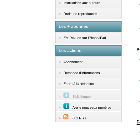
Instructions aux auteurs
Droits de reproduction
Les + abonnés
EM|Revues sur iPhone/iPad
A
Les actions
Abonnement
Demande d'informations
Ecrire à la rédaction
Bibliothèque
Alerte nouveaux numéros
Flux RSS
D