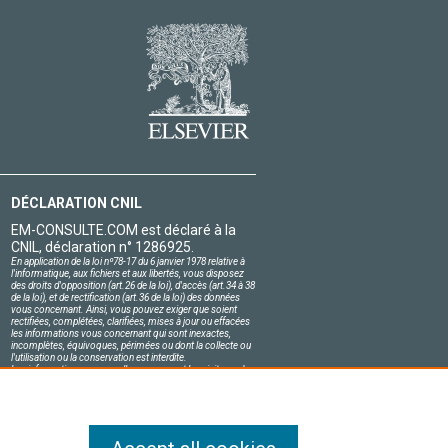
DÉCLARATION CNIL
EM-CONSULTE.COM est déclaré à la
CNIL, déclaration n° 1286925.
En application de la loi nº78-17 du 6 janvier 1978 relative à
l'informatique, aux fichiers et aux libertés, vous disposez
des droits d'opposition (art.26 de la loi), d'accès (art.34 à 38
de la loi), et de rectification (art.36 de la loi) des données
vous concernant. Ainsi, vous pouvez exiger que soient
rectifiées, complétées, clarifiées, mises à jour ou effacées
les informations vous concernant qui sont inexactes,
incomplètes, équivoques, périmées ou dont la collecte ou
l'utilisation ou la conservation est interdite.
Les informations personnelles concernant les visiteurs de
notre site, y compris leur identité, sont confidentielles.
Le responsable du site s'engage sur l'honneur à respecter
les conditions légales de confidentialité applicables en
France et à ne pas divulguer ces informations à des tiers.