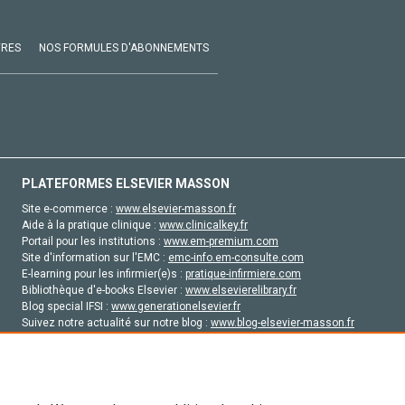
VRES
NOS FORMULES D'ABONNEMENTS
PLATEFORMES ELSEVIER MASSON
Site e-commerce :
www.elsevier-masson.fr
Aide à la pratique clinique :
www.clinicalkey.fr
Portail pour les institutions :
www.em-premium.com
Site d'information sur l'EMC :
emc-info.em-consulte.com
E-learning pour les infirmier(e)s :
pratique-infirmiere.com
Bibliothèque d'e-books Elsevier :
www.elsevierelibrary.fr
Blog special IFSI :
www.generationelsevier.fr
Suivez notre actualité sur notre blog :
www.blog-elsevier-masson.fr
Site d'emploi en santé :
emploisante.com