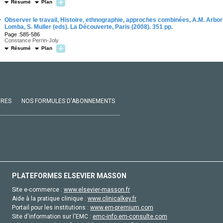
Résumé
Plan
·
Observer le travail, Histoire, ethnographie, approches combinées, A.M. Arborio,
Lomba, S. Muller (eds). La Découverte, Paris (2008). 351 pp.
Page :585-586
Constance Perrin-Joly
Résumé
Plan
VRES
NOS FORMULES D'ABONNEMENTS
PLATEFORMES ELSEVIER MASSON
Site e-commerce :
www.elsevier-masson.fr
Aide à la pratique clinique :
www.clinicalkey.fr
Portail pour les institutions :
www.em-premium.com
Site d'information sur l'EMC :
emc-info.em-consulte.com