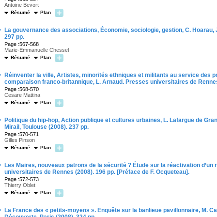
Antoine Bevort
Résumé
Plan
·
La gouvernance des associations, Économie, sociologie, gestion, C. Hoarau, J.-
297 pp.
Page :567-568
Marie-Emmanuelle Chessel
Résumé
Plan
·
Réinventer la ville, Artistes, minorités ethniques et militants au service des
comparaison franco-britannique, L. Arnaud. Presses universitaires de Renne
Page :568-570
Cesare Mattina
Résumé
Plan
·
Politique du hip-hop, Action publique et cultures urbaines, L. Lafargue de Gr
Mirail, Toulouse (2008). 237 pp.
Page :570-571
Gilles Pinson
Résumé
Plan
·
Les Maires, nouveaux patrons de la sécurité ? Étude sur la réactivation d’un rô
universitaires de Rennes (2008). 196 pp. [Préface de F. Ocqueteau].
Page :572-573
Thierry Oblet
Résumé
Plan
·
La France des « petits-moyens ». Enquête sur la banlieue pavillonnaire, M. Carti