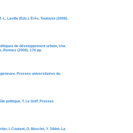
L. Laville (Eds.). Érès, Toulouse (2008).
 politiques de développement urbain, Une
s, Rennes (2008). 176 pp.
angeneuve. Presses universitaires du
le politique, T. Le Goff. Presses
er, I. Coutant, O. Masclet, Y. Siblot. La