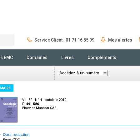
Service Client : 01 71 16 55 99
Mes alertes
Rechercher
és EMC
Domaines
Livres
Compléments
MAIRE
Vol 52 - N° 4 - octobre 2010
P. 441-586
Elsevier Masson SAS
·
Ours redaction
Page :CO2