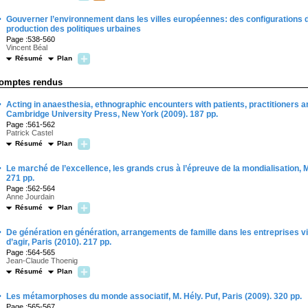
·
Gouverner l’environnement dans les villes européennes: des configurations d
production des politiques urbaines
Page :538-560
Vincent Béal
Résumé
Plan
omptes rendus
·
Acting in anaesthesia, ethnographic encounters with patients, practitioners 
Cambridge University Press, New York (2009). 187 pp.
Page :561-562
Patrick Castel
Résumé
Plan
·
Le marché de l’excellence, les grands crus à l’épreuve de la mondialisation, M.
271 pp.
Page :562-564
Anne Jourdain
Résumé
Plan
·
De génération en génération, arrangements de famille dans les entreprises v
d’agir, Paris (2010). 217 pp.
Page :564-565
Jean-Claude Thoenig
Résumé
Plan
·
Les métamorphoses du monde associatif, M. Hély. Puf, Paris (2009). 320 pp.
Page :565-567