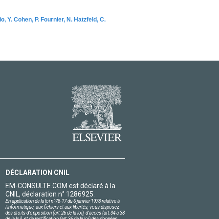
 Y. Cohen, P. Fournier, N. Hatzfeld, C.
DÉCLARATION CNIL
EM-CONSULTE.COM est déclaré à la
CNIL, déclaration n° 1286925.
En application de la loi nº78-17 du 6 janvier 1978 relative à
l'informatique, aux fichiers et aux libertés, vous disposez
des droits d'opposition (art.26 de la loi), d'accès (art.34 à 38
de la loi), et de rectification (art.36 de la loi) des données