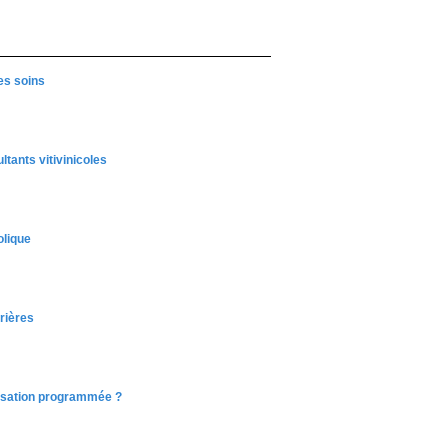
es soins
ltants vitivinicoles
olique
vrières
lisation programmée ?