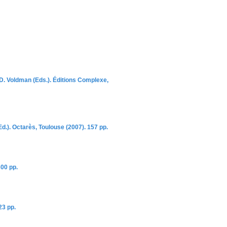
, D. Voldman (Eds.). Éditions Complexe,
Ed.). Octarès, Toulouse (2007). 157 pp.
300 pp.
23 pp.