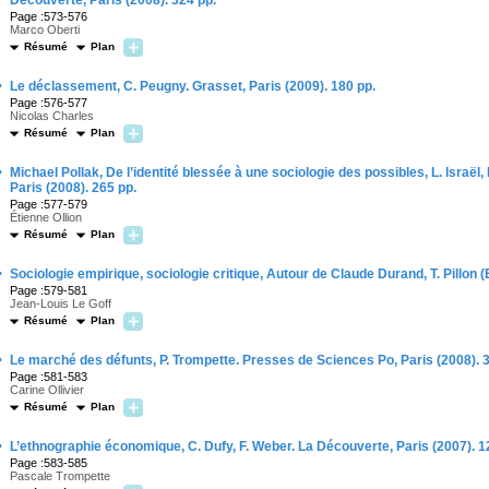
Découverte, Paris (2008). 324 pp.
Page :573-576
Marco Oberti
Résumé
Plan
·
Le déclassement, C. Peugny. Grasset, Paris (2009). 180 pp.
Page :576-577
Nicolas Charles
Résumé
Plan
·
Michael Pollak, De l’identité blessée à une sociologie des possibles, L. Israël
Paris (2008). 265 pp.
Page :577-579
Étienne Ollion
Résumé
Plan
·
Sociologie empirique, sociologie critique, Autour de Claude Durand, T. Pillon (
Page :579-581
Jean-Louis Le Goff
Résumé
Plan
·
Le marché des défunts, P. Trompette. Presses de Sciences Po, Paris (2008). 
Page :581-583
Carine Ollivier
Résumé
Plan
·
L’ethnographie économique, C. Dufy, F. Weber. La Découverte, Paris (2007). 1
Page :583-585
Pascale Trompette