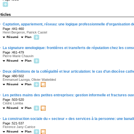
rticles
·
Captation, appariement, réseau: une logique professionnelle d’organisation d
Page :441-460
Henri Bergeron, Patrick Castel
Résumé
Plan
·
La signature œnologique: frontières et transferts de réputation chez les consu
Page :461-479
Pierre-Marie Chauvin
Résumé
Plan
·
Deux définitions de la collégialité et leur articulation: le cas d’un diocèse cath
Page :480-502
Emmanuel Lazega, Olivier Wattebled
Résumé
Plan
·
Les petites mains des petites entreprises: gestion informelle et fractures ou
Page :503-520
Cédric Lomba
Résumé
Plan
·
La construction sociale du « secteur » des services à la personne: une bana
Page :521-537
Florence Jany-Catrice
Résumé
Plan