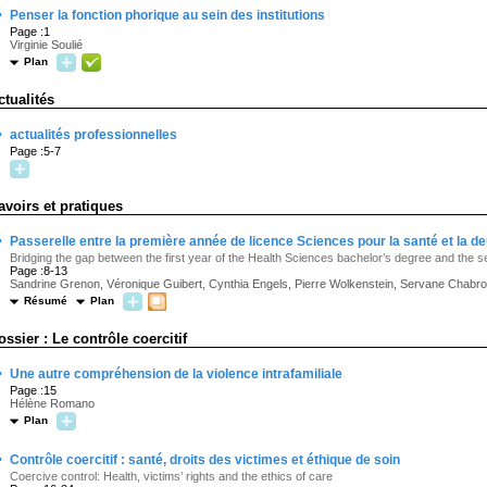
·
Penser la fonction phorique au sein des institutions
Page :1
Virginie Soulié
Plan
ctualités
·
actualités professionnelles
Page :5-7
avoirs et pratiques
·
Passerelle entre la première année de licence Sciences pour la santé et la d
Bridging the gap between the first year of the Health Sciences bachelor’s degree and the se
Page :8-13
Sandrine Grenon, Véronique Guibert, Cynthia Engels, Pierre Wolkenstein, Servane Chabro
Résumé
Plan
ossier : Le contrôle coercitif
·
Une autre compréhension de la violence intrafamiliale
Page :15
Hélène Romano
Plan
·
Contrôle coercitif : santé, droits des victimes et éthique de soin
Coercive control: Health, victims’ rights and the ethics of care