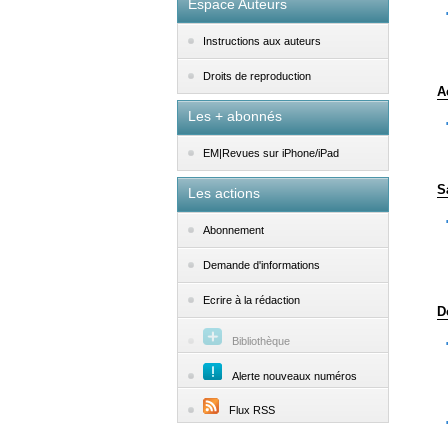
Espace Auteurs
Instructions aux auteurs
Droits de reproduction
A
Les + abonnés
EM|Revues sur iPhone/iPad
S
Les actions
Abonnement
Demande d'informations
Ecrire à la rédaction
D
Bibliothèque
Alerte nouveaux numéros
Flux RSS