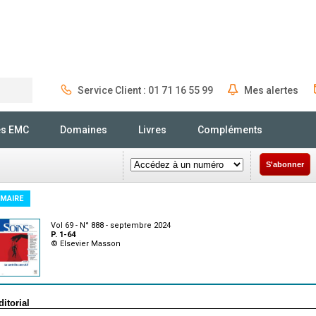
Service Client : 01 71 16 55 99
Mes alertes
Rechercher
és EMC
Domaines
Livres
Compléments
S'abonner
MAIRE
Vol 69 - N° 888 - septembre 2024
P. 1-64
© Elsevier Masson
ditorial