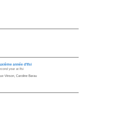
euxième année d’Ifsi
cond year at Ifsi
ux-Vinson, Caroline Barau