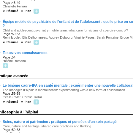
Page :46-49
Christelle Ferrari
Résumé
Plan
·
Équipe mobile de psychiatrie de l’enfant et de l’adolescent : quelle prise en so
?
Child and adolescent psychiatry mobile team: what care for victims of coercive control?
Page :50-53
Rémi Izoulet, Elia Delhommeau, Audrey Dubourg, Virginie Fages, Sarah Fontaine, Bruce Ma
Résumé
Plan
·
Testez vos connaissances
Page :54
Hélène Romano
ratique avancée
·
Le binôme cadre-IPA en santé mentale : expérimenter une nouvelle collabora
The manager-IPA pair in mental health: experimenting with a new form of collaboration
Page :56-58
Cécile Collet, Coralie Tailliar
Résumé
Plan
hilosophie à l'hôpital
·
Soins, nature et patrimoine : pratiques et pensées d’un soin partagé
Care, nature and heritage: shared care practices and thinking
Page :59-63