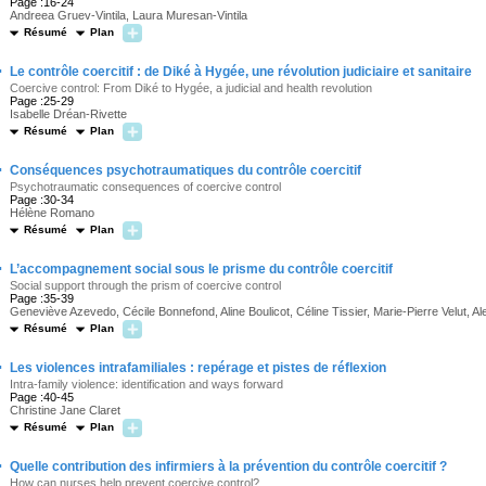
Page :16-24
Andreea Gruev-Vintila, Laura Muresan-Vintila
Résumé
Plan
·
Le contrôle coercitif : de Diké à Hygée, une révolution judiciaire et sanitaire
Coercive control: From Diké to Hygée, a judicial and health revolution
Page :25-29
Isabelle Dréan-Rivette
Résumé
Plan
·
Conséquences psychotraumatiques du contrôle coercitif
Psychotraumatic consequences of coercive control
Page :30-34
Hélène Romano
Résumé
Plan
·
L’accompagnement social sous le prisme du contrôle coercitif
Social support through the prism of coercive control
Page :35-39
Geneviève Azevedo, Cécile Bonnefond, Aline Boulicot, Céline Tissier, Marie-Pierre Velut, Al
Résumé
Plan
·
Les violences intrafamiliales : repérage et pistes de réflexion
Intra-family violence: identification and ways forward
Page :40-45
Christine Jane Claret
Résumé
Plan
·
Quelle contribution des infirmiers à la prévention du contrôle coercitif ?
How can nurses help prevent coercive control?