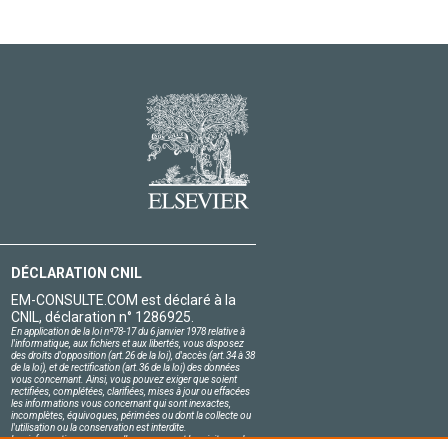
DÉCLARATION CNIL
EM-CONSULTE.COM est déclaré à la
CNIL, déclaration n° 1286925.
En application de la loi nº78-17 du 6 janvier 1978 relative à
l'informatique, aux fichiers et aux libertés, vous disposez
des droits d'opposition (art.26 de la loi), d'accès (art.34 à 38
de la loi), et de rectification (art.36 de la loi) des données
vous concernant. Ainsi, vous pouvez exiger que soient
rectifiées, complétées, clarifiées, mises à jour ou effacées
les informations vous concernant qui sont inexactes,
incomplètes, équivoques, périmées ou dont la collecte ou
l'utilisation ou la conservation est interdite.
Les informations personnelles concernant les visiteurs de