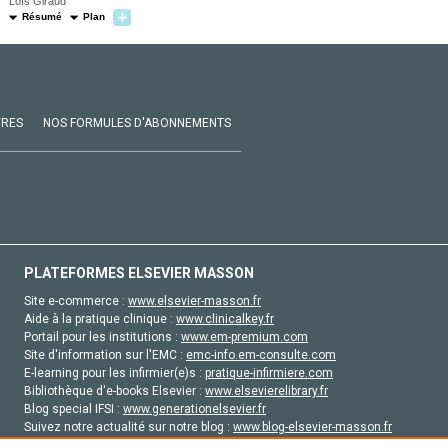
Loïs Giraud
Résumé
Plan
VRES
NOS FORMULES D'ABONNEMENTS
PLATEFORMES ELSEVIER MASSON
Site e-commerce :
www.elsevier-masson.fr
Aide à la pratique clinique :
www.clinicalkey.fr
Portail pour les institutions :
www.em-premium.com
Site d'information sur l'EMC :
emc-info.em-consulte.com
E-learning pour les infirmier(e)s :
pratique-infirmiere.com
Bibliothèque d'e-books Elsevier :
www.elsevierelibrary.fr
Blog special IFSI :
www.generationelsevier.fr
Suivez notre actualité sur notre blog :
www.blog-elsevier-masson.fr
Site d'emploi en santé :
emploisante.com