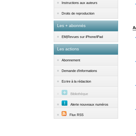
Instructions aux auteurs
Droits de reproduction
Les + abonnés
A
EM|Revues sur iPhone/iPad
Les actions
Abonnement
Demande d'informations
Ecrire à la rédaction
Bibliothèque
Alerte nouveaux numéros
Flux RSS