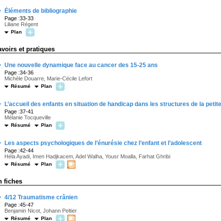
·
Éléments de bibliographie
Page :33-33
Liliane Régent
Plan
avoirs et pratiques
·
Une nouvelle dynamique face au cancer des 15-25 ans
Page :34-36
Michèle Douarre, Marie-Cécile Lefort
Résumé
Plan
·
L’accueil des enfants en situation de handicap dans les structures de la petit
Page :37-41
Mélanie Tocqueville
Résumé
Plan
·
Les aspects psychologiques de l’énurésie chez l’enfant et l’adolescent
Page :42-44
Héla Ayadi, Imen Hadjkacem, Adel Walha, Yousr Moalla, Farhat Ghribi
Résumé
Plan
n fiches
·
4/12 Traumatisme crânien
Page :45-47
Benjamin Nicot, Johann Peltier
Résumé
Plan