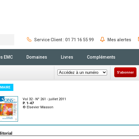
Service Client : 01 71 16 55 99
Mes alertes
Rechercher
és EMC
Domaines
Livres
Compléments
S'abonner
MAIRE
Vol 32 - N° 261 - juillet 2011
P. 1-47
© Elsevier Masson
ditorial