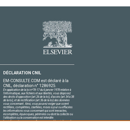
DÉCLARATION CNIL
EM-CONSULTE.COM est déclaré à la
CNIL, déclaration n° 1286925.
En application de la loi nº78-17 du 6 janvier 1978 relative à
l'informatique, aux fichiers et aux libertés, vous disposez
des droits d'opposition (art.26 de la loi), d'accès (art.34 à 38
de la loi), et de rectification (art.36 de la loi) des données
vous concernant. Ainsi, vous pouvez exiger que soient
rectifiées, complétées, clarifiées, mises à jour ou effacées
les informations vous concernant qui sont inexactes,
incomplètes, équivoques, périmées ou dont la collecte ou
l'utilisation ou la conservation est interdite.
Les informations personnelles concernant les visiteurs de
notre site, y compris leur identité, sont confidentielles.
Le responsable du site s'engage sur l'honneur à respecter