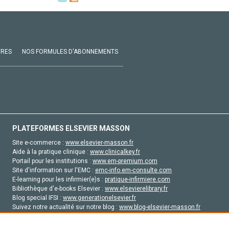
VRES
NOS FORMULES D'ABONNEMENTS
PLATEFORMES ELSEVIER MASSON
Site e-commerce :
www.elsevier-masson.fr
Aide à la pratique clinique :
www.clinicalkey.fr
Portail pour les institutions :
www.em-premium.com
Site d'information sur l'EMC :
emc-info.em-consulte.com
E-learning pour les infirmier(e)s :
pratique-infirmiere.com
Bibliothèque d'e-books Elsevier :
www.elsevierelibrary.fr
Blog special IFSI :
www.generationelsevier.fr
Suivez notre actualité sur notre blog :
www.blog-elsevier-masson.fr
Site d'emploi en santé :
emploisante.com