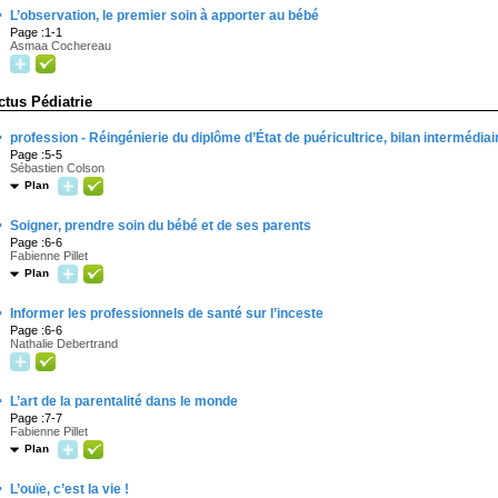
·
L’observation, le premier soin à apporter au bébé
Page :1-1
Asmaa Cochereau
ctus Pédiatrie
·
profession - Réingénierie du diplôme d’État de puéricultrice, bilan intermédiai
Page :5-5
Sébastien Colson
Plan
·
Soigner, prendre soin du bébé et de ses parents
Page :6-6
Fabienne Pillet
Plan
·
Informer les professionnels de santé sur l’inceste
Page :6-6
Nathalie Debertrand
·
L’art de la parentalité dans le monde
Page :7-7
Fabienne Pillet
Plan
·
L’ouïe, c’est la vie !