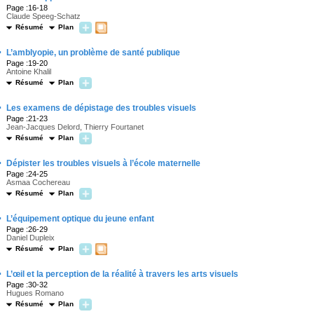
Page :16-18
Claude Speeg-Schatz
Résumé
Plan
·
L’amblyopie, un problème de santé publique
Page :19-20
Antoine Khalil
Résumé
Plan
·
Les examens de dépistage des troubles visuels
Page :21-23
Jean-Jacques Delord, Thierry Fourtanet
Résumé
Plan
·
Dépister les troubles visuels à l’école maternelle
Page :24-25
Asmaa Cochereau
Résumé
Plan
·
L’équipement optique du jeune enfant
Page :26-29
Daniel Dupleix
Résumé
Plan
·
L’œil et la perception de la réalité à travers les arts visuels
Page :30-32
Hugues Romano
Résumé
Plan