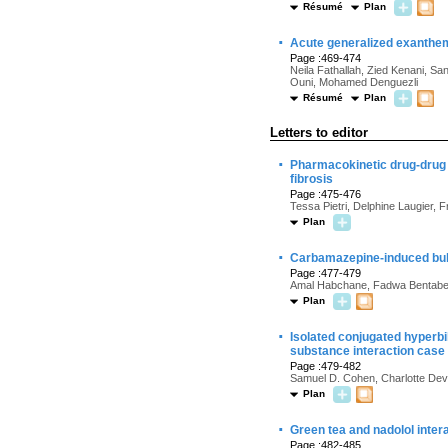
Résumé
Plan
·
Acute generalized exanthema
Page :469-474
Neila Fathallah, Zied Kenani, S
Ouni, Mohamed Denguezli
Résumé
Plan
Letters to editor
·
Pharmacokinetic drug-drug i
fibrosis
Page :475-476
Tessa Pietri, Delphine Laugier, F
Plan
·
Carbamazepine-induced bull
Page :477-479
Amal Habchane, Fadwa Bentabet,
Plan
·
Isolated conjugated hyperbi
substance interaction case 
Page :479-482
Samuel D. Cohen, Charlotte Deva
Plan
·
Green tea and nadolol intera
Page :482-485