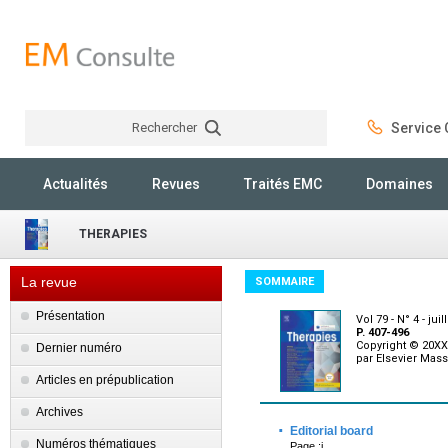
Rechercher
Service C
Rechercher
Actualités
Revues
Traités EMC
Domaines
THERAPIES
La revue
SOMMAIRE
Présentation
Vol 79 - N° 4 - juil
P. 407-496
Copyright © 20XX
Dernier numéro
par Elsevier Mass
Articles en prépublication
Archives
·
Editorial board
Numéros thématiques
Page :i