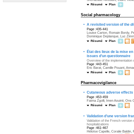
Résumé
Plan
Social pharmacology
·
A revisited version of the
di
Page :435-441
Louise Carton, Romain Bordy, P
Dominique Deplanque, Luc Zimme
Résumé
Plan
·
État des lieux de la mise e
issues d’un questionnaire
Overview of the implementation o
Page :443-451
Eric Barat, Camille Pouant, Annae
Résumé
Plan
Pharmacovigilance
·
Cutaneous adverse effects o
Page :453-459
Fatma Zgolli, Imen Aouinti, Ons
Résumé
Plan
·
Validation d’une version fr
Validation of the French version
hospitalizations
Page :461-467
Héloïse Capelle, Coralie Baldin