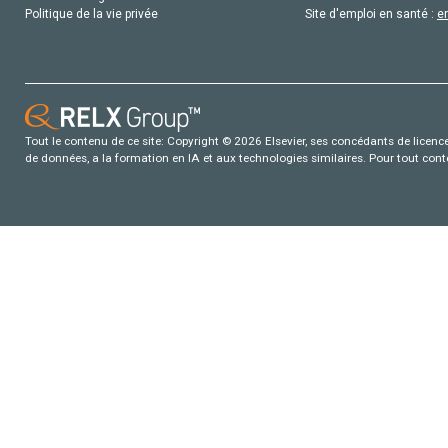
Politique de la vie privée
Site d'emploi en santé :
e
Tout le contenu de ce site: Copyright © 2026 Elsevier, ses concédants de licence e
de données, a la formation en IA et aux technologies similaires. Pour tout con