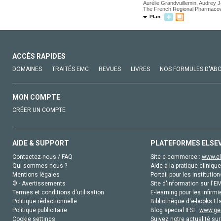
Aurélie Grandvuillemin, Audrey J
The French Regional Pharmacov
Plan
ACCÈS RAPIDES
DOMAINES
TRAITÉS EMC
REVUES
LIVRES
NOS FORMULES D'AB
MON COMPTE
CRÉER UN COMPTE
AIDE & SUPPORT
PLATEFORMES ELSE
Contactez-nous / FAQ
Site e-commerce :
www.el
Qui sommes-nous ?
Aide à la pratique clinique
Mentions légales
Portail pour les institution
© - Avertissements
Site d'information sur l'E
Termes et conditions d'utilisation
E-learning pour les infirmi
Politique rédactionnelle
Bibliothèque d'e-books Els
Politique publicitaire
Blog special IFSI :
www.gen
Cookie settings
Suivez notre actualité sur