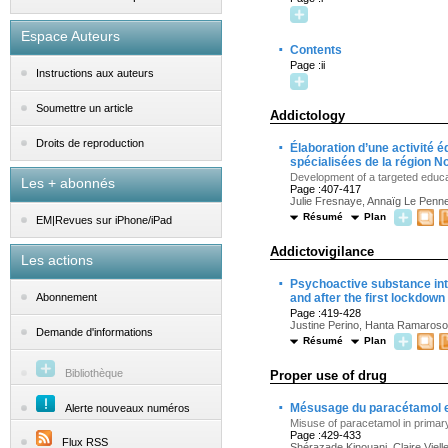
Espace Auteurs
·
Contents
Page :ii
Instructions aux auteurs
Soumettre un article
Addictology
·
Droits de reproduction
Élaboration d’une activité éd
spécialisées de la région 
Development of a targeted educat
Les + abonnés
Page :407-417
Julie Fresnaye, Annaïg Le Pennec
Résumé
Plan
EM|Revues sur iPhone/iPad
Addictovigilance
Les actions
·
Psychoactive substance into
and after the first lockdown
Abonnement
Page :419-428
Justine Perino, Hanta Ramaroson,
Demande d'informations
Résumé
Plan
Bibliothèque
Proper use of drug
·
Mésusage du paracétamol en
Alerte nouveaux numéros
Misuse of paracetamol in primary
Page :429-433
Flux RSS
Shérazade Kinouani, Claire Viell