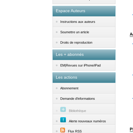
Espace Auteurs
Instructions aux auteurs
Soumettre un article
A
Droits de reproduction
Les + abonnés
EM|Revues sur iPhone/iPad
Les actions
Abonnement
Demande d'informations
Bibliothèque
Alerte nouveaux numéros
P
Flux RSS