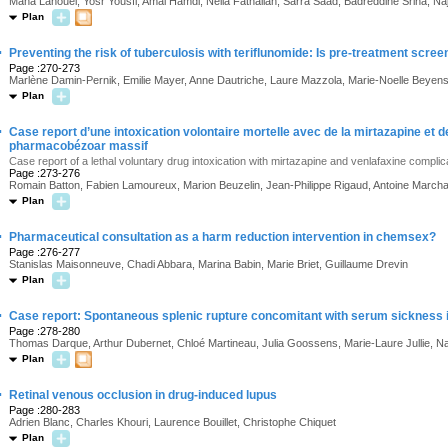
Maha Lahouel, Yosr Yousfi, Amal Hamdi, Neila Fathallah, Sarra Saad, Badreddine Sriha, N
Plan
·
Preventing the risk of tuberculosis with teriflunomide: Is pre-treatment scre
Page :270-273
Marlène Damin-Pernik, Emilie Mayer, Anne Dautriche, Laure Mazzola, Marie-Noelle Beyens
Plan
·
Case report d’une intoxication volontaire mortelle avec de la mirtazapine et 
pharmacobézoar massif
Case report of a lethal voluntary drug intoxication with mirtazapine and venlafaxine comp
Page :273-276
Romain Batton, Fabien Lamoureux, Marion Beuzelin, Jean-Philippe Rigaud, Antoine Marcha
Plan
·
Pharmaceutical consultation as a harm reduction intervention in chemsex?
Page :276-277
Stanislas Maisonneuve, Chadi Abbara, Marina Babin, Marie Briet, Guillaume Drevin
Plan
·
Case report: Spontaneous splenic rupture concomitant with serum sickness i
Page :278-280
Thomas Darque, Arthur Dubernet, Chloé Martineau, Julia Goossens, Marie-Laure Jullie, Na
Plan
·
Retinal venous occlusion in drug-induced lupus
Page :280-283
Adrien Blanc, Charles Khouri, Laurence Bouillet, Christophe Chiquet
Plan