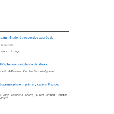
épam : Étude rétrospective auprès de
86 patients
 Elisabeth Frauger
e WHO pharmacovigilance database
ie Grall-Bronnec, Caroline Victorri-Vigneau
 buprenorphine in primary care in France:
Gibaja, Catherine Laporte, Laurent Letrilliart, Christine
-Mestre