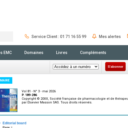
Service Client : 01 71 16 55 99
Mes alertes
Rechercher
és EMC
Domaines
Livres
Compléments
S'abonner
MAIRE
Vol 81 - N° 3 - mai 2026
P. 189-286
Copyright © 20XX, Société française de pharmacologie et de thérapeu
par Elsevier Masson SAS. Tous droits réservés.
·
Editorial board
Page :i