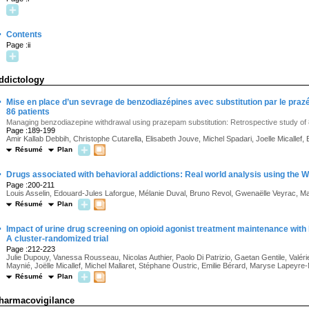
·
Contents
Page :ii
ddictology
·
Mise en place d’un sevrage de benzodiazépines avec substitution par le praz
86 patients
Managing benzodiazepine withdrawal using prazepam substitution: Retrospective study of 
Page :189-199
Amir Kallab Debbih, Christophe Cutarella, Elisabeth Jouve, Michel Spadari, Joelle Micallef,
Résumé
Plan
·
Drugs associated with behavioral addictions: Real world analysis using th
Page :200-211
Louis Asselin, Edouard-Jules Laforgue, Mélanie Duval, Bruno Revol, Gwenaëlle Veyrac, Mar
Résumé
Plan
·
Impact of urine drug screening on opioid agonist treatment maintenance with
A cluster-randomized trial
Page :212-223
Julie Dupouy, Vanessa Rousseau, Nicolas Authier, Paolo Di Patrizio, Gaetan Gentile, Valérie 
Maynié, Joëlle Micallef, Michel Mallaret, Stéphane Oustric, Emilie Bérard, Maryse Lapeyre
Résumé
Plan
harmacovigilance