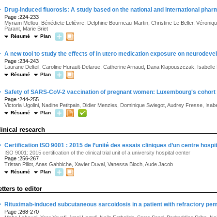
·
Drug-induced fluorosis: A study based on the national and international pha
Page :224-233
Myriam Mellou, Bénédicte Lelièvre, Delphine Bourneau-Martin, Christine Le Beller, Véroniq
Parant, Marie Briet
Résumé
Plan
·
A new tool to study the effects of in utero medication exposure on neurodeve
Page :234-243
Laurane Delteil, Caroline Hurault-Delarue, Catherine Arnaud, Dana Klapouszczak, Isabelle
Résumé
Plan
·
Safety of SARS-CoV-2 vaccination of pregnant women: Luxembourg's cohort s
Page :244-255
Victoria Ugolini, Nadine Petitpain, Didier Menzies, Dominique Swiegot, Audrey Fresse, Isab
Résumé
Plan
linical research
·
Certification ISO 9001 : 2015 de l’unité des essais cliniques d’un centre hospit
ISO 9001: 2015 certification of the clinical trial unit of a university hospital center
Page :256-267
Tristan Pillot, Anas Gahbiche, Xavier Duval, Vanessa Bloch, Aude Jacob
Résumé
Plan
etters to editor
·
Rituximab-induced subcutaneous sarcoidosis in a patient with refractory pe
Page :268-270