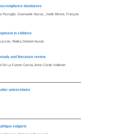
rmacovigilance databases
ue Pizzoglio, Gwenaelle Veyrac, Joelle Michot, François
lopment in children
 Lacroix, Malika Delobel-Ayoub
tudy and literature review
el De La Fuente Garcia, Anne-Cécile Vuillemin
alier universitaire
mphigus vulgaris