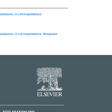
re databases: A correspondence
are databases: A correspondence. Response