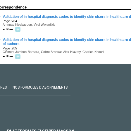
orrespondence
·
Validation of in-hospital diagnosis codes to identify skin ulcers in healthca
Page :284
Amnuay Kleebayoon, Viroj Wiwanitkit
Plan
·
Validation of in-hospital diagnosis codes to identify skin ulcers in healthc
of authors
Page :285
Clément Jambon-Barbara, Coline Brossat, Alex Hlavaty, Charles Khouri
Plan
VRES
NOS FORMULES D'ABONNEMENTS