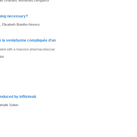
ajet Ghariani, Mohamed Denguezli
ening necessary?
, Elisabeth Botelho-Nevers
de la venlafaxine compliquée d’un
licated with a massive pharmacobezoar
lot
nduced by infliximab
thalie Sultan