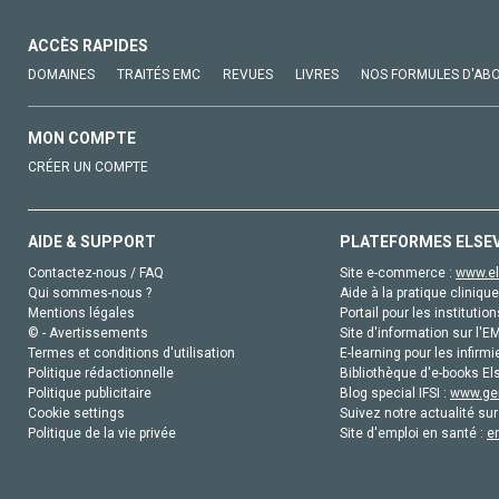
ACCÈS RAPIDES
DOMAINES
TRAITÉS EMC
REVUES
LIVRES
NOS FORMULES D'AB
MON COMPTE
CRÉER UN COMPTE
AIDE & SUPPORT
PLATEFORMES ELSE
Contactez-nous / FAQ
Site e-commerce :
www.el
Qui sommes-nous ?
Aide à la pratique clinique
Mentions légales
Portail pour les institution
© - Avertissements
Site d'information sur l'E
Termes et conditions d'utilisation
E-learning pour les infirmi
Politique rédactionnelle
Bibliothèque d'e-books Els
Politique publicitaire
Blog special IFSI :
www.gen
Cookie settings
Suivez notre actualité sur
Politique de la vie privée
Site d'emploi en santé :
e