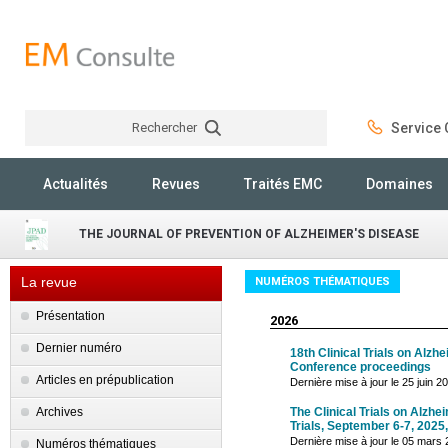
Rechercher
Service C
Rechercher
Actualités
Revues
Traités EMC
Domaines
THE JOURNAL OF PREVENTION OF ALZHEIMER'S DISEASE
La revue
NUMÉROS THÉMATIQUES
Présentation
2026
Dernier numéro
18th Clinical Trials on Alz
Conference proceedings
Articles en prépublication
Dernière mise à jour le 25 juin 2
Archives
The Clinical Trials on Alz
Trials, September 6-7, 2025
Dernière mise à jour le 05 mars
Numéros thématiques