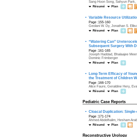
Sang Hoon Song, Sahyun Park,
Résumé
Plan
·
Variable Resource Utilizati
Page :155-160
Geolani W. Dy, Jonathan S. Ellis
Résumé
Plan
·
“Watering Can” Ureterocele
Subsequent Surgery With D
Page :161-165
Joseph Haddad, Bhalaajee Meena
Dominic Frimberger
Résumé
Plan
·
Long-Term Efficacy of Youn
the Treatment of Children W
Page :166-170
Alice Faure, Geraldine Hery, Eva
Résumé
Plan
Pediatric Case Reports
·
Cloacal Duplication: Singl
Page :171-174
Ahmed Abdelhalim, Hesham Arab
Résumé
Plan
Reconstructive Urology