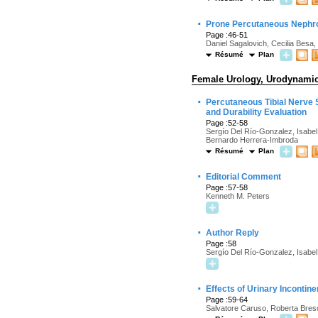
·
Prone Percutaneous Nephrol
Page :46-51
Daniel Sagalovich, Cecilia Besa
Résumé
Plan
Female Urology, Urodynamics
·
Percutaneous Tibial Nerve 
and Durability Evaluation
Page :52-58
Sergío Del Río-Gonzalez, Isabel 
Bernardo Herrera-Imbroda
Résumé
Plan
·
Editorial Comment
Page :57-58
Kenneth M. Peters
·
Author Reply
Page :58
Sergío Del Río-Gonzalez, Isabel
·
Effects of Urinary Incontin
Page :59-64
Salvatore Caruso, Roberta Bresc