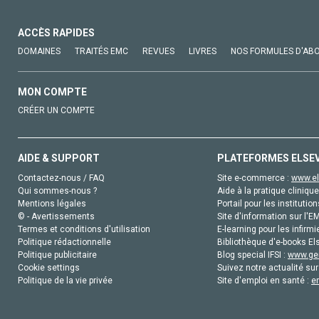
ACCÈS RAPIDES
DOMAINES
TRAITÉS EMC
REVUES
LIVRES
NOS FORMULES D'AB
MON COMPTE
CRÉER UN COMPTE
AIDE & SUPPORT
PLATEFORMES ELSE
Contactez-nous / FAQ
Site e-commerce :
www.el
Qui sommes-nous ?
Aide à la pratique clinique
Mentions légales
Portail pour les institution
© - Avertissements
Site d'information sur l'E
Termes et conditions d'utilisation
E-learning pour les infirmi
Politique rédactionnelle
Bibliothèque d'e-books Els
Politique publicitaire
Blog special IFSI :
www.gen
Cookie settings
Suivez notre actualité sur
Politique de la vie privée
Site d'emploi en santé :
e