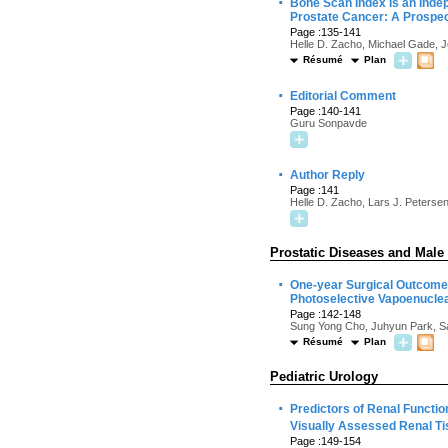
·
Bone Scan Index Is an Inde
Prostate Cancer: A Prospec
Page :135-141
Helle D. Zacho, Michael Gade, J
Résumé
Plan
·
Editorial Comment
Page :140-141
Guru Sonpavde
·
Author Reply
Page :141
Helle D. Zacho, Lars J. Peterse
Prostatic Diseases and Male
·
One-year Surgical Outcomes
Photoselective Vapoenuclea
Page :142-148
Sung Yong Cho, Juhyun Park, S
Résumé
Plan
Pediatric Urology
·
Predictors of Renal Functio
Visually Assessed Renal Ti
Page :149-154