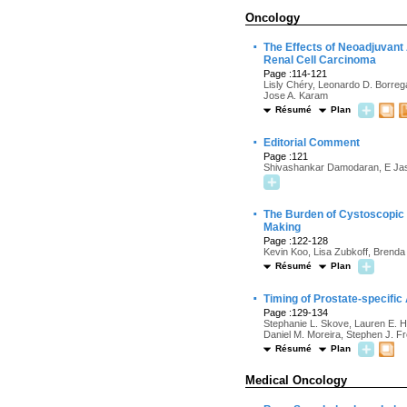
Oncology
·
The Effects of Neoadjuvant
Renal Cell Carcinoma
Page :114-121
Lisly Chéry, Leonardo D. Borreg
Jose A. Karam
Résumé
Plan
·
Editorial Comment
Page :121
Shivashankar Damodaran, E Jas
·
The Burden of Cystoscopic 
Making
Page :122-128
Kevin Koo, Lisa Zubkoff, Brenda 
Résumé
Plan
·
Timing of Prostate-specifi
Page :129-134
Stephanie L. Skove, Lauren E. H
Daniel M. Moreira, Stephen J. F
Résumé
Plan
Medical Oncology