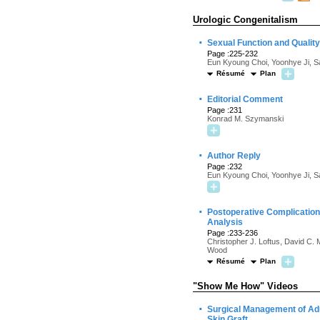
Urologic Congenitalism
·
Sexual Function and Quality 
Page :225-232
Eun Kyoung Choi, Yoonhye Ji, 
Résumé
Plan
·
Editorial Comment
Page :231
Konrad M. Szymanski
·
Author Reply
Page :232
Eun Kyoung Choi, Yoonhye Ji, 
·
Postoperative Complications
Analysis
Page :233-236
Christopher J. Loftus, David C
Wood
Résumé
Plan
"Show Me How" Videos
·
Surgical Management of Adu
Skin Graft