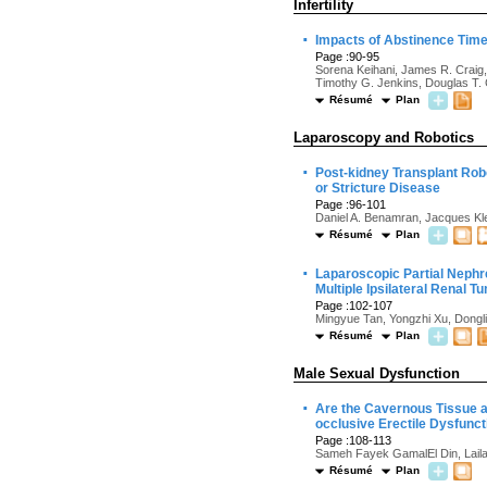
Infertility
·
Impacts of Abstinence Time
Page :90-95
Sorena Keihani, James R. Craig,
Timothy G. Jenkins, Douglas T. 
Résumé
Plan
Laparoscopy and Robotics
·
Post-kidney Transplant Rob
or Stricture Disease
Page :96-101
Daniel A. Benamran, Jacques Klei
Résumé
Plan
·
Laparoscopic Partial Nephr
Multiple Ipsilateral Renal 
Page :102-107
Mingyue Tan, Yongzhi Xu, Dongli
Résumé
Plan
Male Sexual Dysfunction
·
Are the Cavernous Tissue a
occlusive Erectile Dysfunc
Page :108-113
Sameh Fayek GamalEl Din, Lail
Résumé
Plan