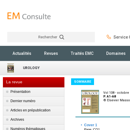
Rechercher
Service C
Rechercher
Actualités
Revues
Traités EMC
Domaines
UROLOGY
La revue
SOMMAIRE
Présentation
Vol 108 - octobre
P. A1-A8
© Elsevier Mass
Dernier numéro
Articles en prépublication
Archives
·
Cover 1
Numéros thématiques
Page :CO1