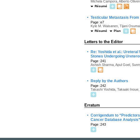
Michela Campora, Alberto Olivero
Résumé
·
Testicular Metastasis From
Page :e7
Kyle M. Waisanen, Tijani Osuma
Résumé
Plan
Letters to the Editor
·
Re: Yoshida et al.: Ureteral
Stones Undergoing Ureteros
Page :241
Ashish Sharma, Apul Goel, Sunn
·
Reply by the Authors
Page :242
Takashi Yoshida, Takaaki Inoue
Erratum
·
Corrigendum to “Predictors 
Cancer Database Analysis”[
Page :243