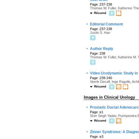
Page :237-238
Thomas W. Fuller, Katherine The
Résumé
·
Editorial Comment
Page :237-238
Justin S. Han
·
Author Reply
Page :238
Thomas W. Fuller, Katherine M. T
·
Video Urodynamic Study in F
Page :239-240
Veerle Decalf, Inge Ragolle, Ach
Résumé
Images in Clinical Urology
·
Prostatic Ductal Adenocar
Page :e1
Sher Singh Yadav, Pushpendra B
Résumé
·
Zinner Syndrome: A Diagnos
Page :e3