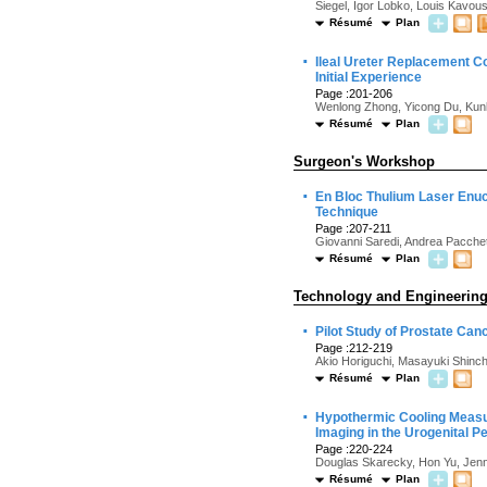
Siegel, Igor Lobko, Louis Kavo
Résumé
Plan
·
Ileal Ureter Replacement Co
Initial Experience
Page :201-206
Wenlong Zhong, Yicong Du, Kunl
Résumé
Plan
Surgeon's Workshop
·
En Bloc Thulium Laser Enuc
Technique
Page :207-211
Giovanni Saredi, Andrea Pacchet
Résumé
Plan
Technology and Engineerin
·
Pilot Study of Prostate Ca
Page :212-219
Akio Horiguchi, Masayuki Shinch
Résumé
Plan
·
Hypothermic Cooling Measur
Imaging in the Urogenital Pe
Page :220-224
Douglas Skarecky, Hon Yu, Jenni
Résumé
Plan