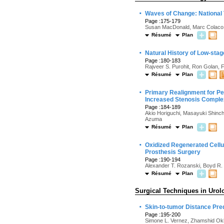
·
Waves of Change: National 
Page :175-179
Susan MacDonald, Marc Colaco,
Résumé
Plan
·
Natural History of Low-stag
Page :180-183
Rajveer S. Purohit, Ron Golan, 
Résumé
Plan
·
Primary Realignment for Pel
Increased Stenosis Comple
Page :184-189
Akio Horiguchi, Masayuki Shinch
Azuma
Résumé
Plan
·
Oxidized Regenerated Cellul
Prosthesis Surgery
Page :190-194
Alexander T. Rozanski, Boyd R. V
Résumé
Plan
Surgical Techniques in Urol
·
Skin-to-tumor Distance Pre
Page :195-200
Simone L. Vernez, Zhamshid Okh