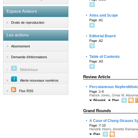
Espace Auteurs
·
Aims and Scope
Page :A1
Droits de reproduction
Les actions
·
Editorial Board
Page :A2
Abonnement
·
Table of Contents
Demande d'informations
Page :A3
Bibliothèque
Review Article
Alerte nouveaux numéros
·
Percutaneous Nephrolithoto
Flux RSS
Page :1-6
Patrick Jones, Omar M. Abouma
Résumé
Plan
Grand Rounds
·
A Case of Churg-Strauss Sy
Page :7-10
Hendrik Heers, Annette Ramas
Plan