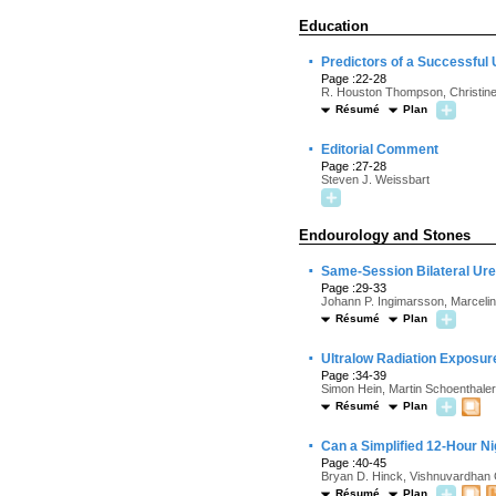
Education
·
Predictors of a Successful 
Page :22-28
R. Houston Thompson, Christine
Résumé
Plan
·
Editorial Comment
Page :27-28
Steven J. Weissbart
Endourology and Stones
·
Same-Session Bilateral Ur
Page :29-33
Johann P. Ingimarsson, Marceli
Résumé
Plan
·
Ultralow Radiation Exposur
Page :34-39
Simon Hein, Martin Schoenthaler
Résumé
Plan
·
Can a Simplified 12-Hour Ni
Page :40-45
Bryan D. Hinck, Vishnuvardhan G
Résumé
Plan