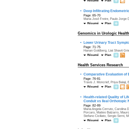
Résumé
Plan
·
Deep Infiltrating Endometri
Page :65-70
Maria José Freire, Paulo Jorge 
Résumé
Plan
Genomics in Urologic Healt
·
Lower Urinary Tract Sympt
Page :71-75
Hanan Goldberg, Liat Shavit Gri
Résumé
Plan
Health Services Research
·
Comparative Evaluation of B
Page :76-81
Travis J. Moncrief, Priya Balaji,
Résumé
Plan
·
Health-related Quality of L
Conduit vs Ileal Orthotopic
Page :82-89
Maria Angela Cerruto, Carolina 
Porcaro, Matteo Balzarro, Mauro 
Stefano Ciciliato, Sergio Serni, 
Résumé
Plan