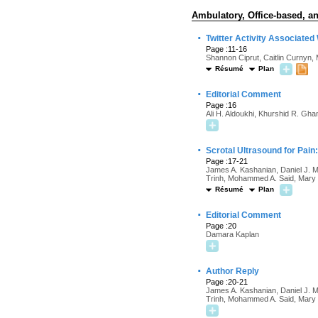
Ambulatory, Office-based, an
·
Twitter Activity Associate
Page :11-16
Shannon Ciprut, Caitlin Curnyn,
Résumé
Plan
·
Editorial Comment
Page :16
Ali H. Aldoukhi, Khurshid R. Gha
·
Scrotal Ultrasound for Pain
Page :17-21
James A. Kashanian, Daniel J. M
Trinh, Mohammed A. Said, Mary 
Résumé
Plan
·
Editorial Comment
Page :20
Damara Kaplan
·
Author Reply
Page :20-21
James A. Kashanian, Daniel J. M
Trinh, Mohammed A. Said, Mary 