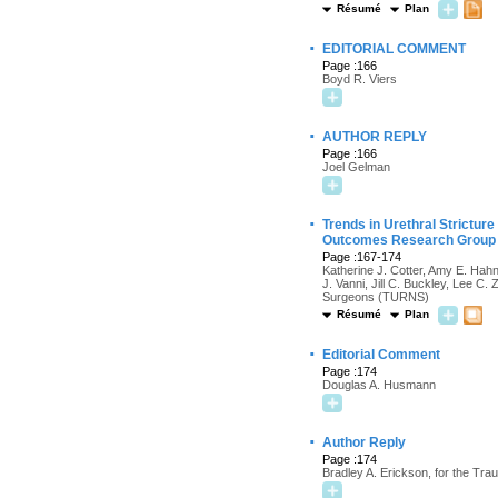
Résumé
Plan
·
EDITORIAL COMMENT
Page :166
Boyd R. Viers
·
AUTHOR REPLY
Page :166
Joel Gelman
·
Trends in Urethral Stricture
Outcomes Research Group
Page :167-174
Katherine J. Cotter, Amy E. Hahn
J. Vanni, Jill C. Buckley, Lee 
Surgeons (TURNS)
Résumé
Plan
·
Editorial Comment
Page :174
Douglas A. Husmann
·
Author Reply
Page :174
Bradley A. Erickson, for the T