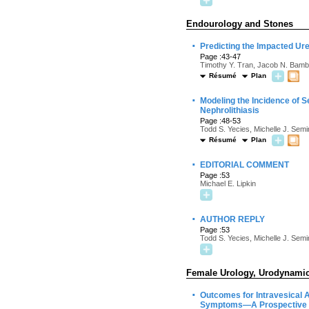
Endourology and Stones
·
Predicting the Impacted U
Page :43-47
Timothy Y. Tran, Jacob N. Bamb
Résumé
Plan
·
Modeling the Incidence of 
Nephrolithiasis
Page :48-53
Todd S. Yecies, Michelle J. Sem
Résumé
Plan
·
EDITORIAL COMMENT
Page :53
Michael E. Lipkin
·
AUTHOR REPLY
Page :53
Todd S. Yecies, Michelle J. Sem
Female Urology, Urodynamics
·
Outcomes for Intravesical 
Symptoms—A Prospective 