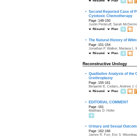
Résumé
Plan
·
Second Reported Case of Pe
Cytotoxic Chemotherapy
Page :148-150
Justin Penticuff, Sarah McDermo
Résumé
Plan
·
The Natural History of Wi
Page :151-154
Jonathan P. Walker, Mariana L. 
Résumé
Plan
Reconstructive Urology
·
Qualitative Analysis of the
Urethroplasty
Page :155-161
Benjamin E. Cedars, Andrew J. 
Résumé
Plan
·
EDITORIAL COMMENT
Page :161
Matthias D. Hofer
·
Urinary and Sexual Outcom
Page :162-166
James R. Furr, Eric S. Wisenba