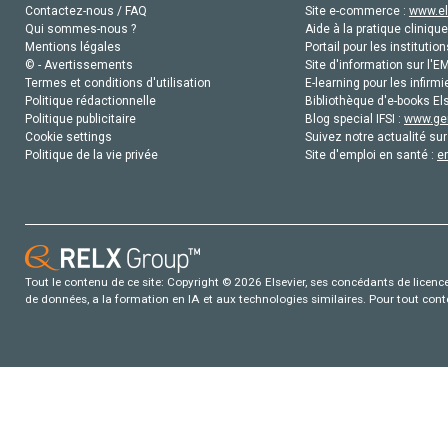
Contactez-nous / FAQ
Site e-commerce :
www.el
Qui sommes-nous ?
Aide à la pratique clinique
Mentions légales
Portail pour les institution
© - Avertissements
Site d'information sur l'E
Termes et conditions d'utilisation
E-learning pour les infirmi
Politique rédactionnelle
Bibliothèque d'e-books Els
Politique publicitaire
Blog special IFSI :
www.gen
Cookie settings
Suivez notre actualité sur
Politique de la vie privée
Site d'emploi en santé :
e
Tout le contenu de ce site: Copyright © 2026 Elsevier, ses concédants de licence e
de données, a la formation en IA et aux technologies similaires. Pour tout con