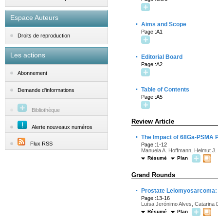
Espace Auteurs
·
Aims and Scope
Page :A1
Droits de reproduction
Les actions
·
Editorial Board
Page :A2
Abonnement
·
Table of Contents
Demande d'informations
Page :A5
Bibliothèque
Review Article
Alerte nouveaux numéros
·
The Impact of 68Ga-PSMA P
Flux RSS
Page :1-12
Manuela A. Hoffmann, Helmut J. 
Résumé
Plan
Grand Rounds
·
Prostate Leiomyosarcoma: 
Page :13-16
Luísa Jerónimo Alves, Catarina
Résumé
Plan