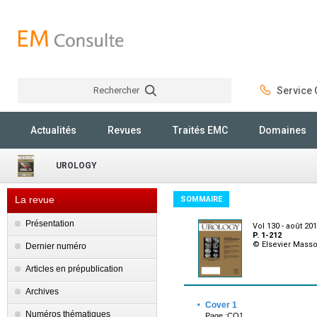
Rechercher
Service C
Rechercher
Actualités
Revues
Traités EMC
Domaines
UROLOGY
La revue
SOMMAIRE
Présentation
Vol 130 - août 20
P. 1-212
© Elsevier Mass
Dernier numéro
Articles en prépublication
Archives
·
Cover 1
Numéros thématiques
Page :CO1