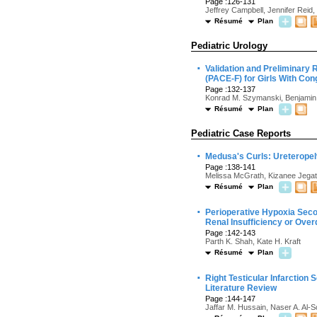
Page :126-131
Jeffrey Campbell, Jennifer Reid
Résumé
Plan
Pediatric Urology
·
Validation and Preliminary 
(PACE-F) for Girls With Con
Page :132-137
Konrad M. Szymanski, Benjamin W
Résumé
Plan
Pediatric Case Reports
·
Medusa's Curls: Ureteropelv
Page :138-141
Melissa McGrath, Kizanee Jegat
Résumé
Plan
·
Perioperative Hypoxia Seco
Renal Insufficiency or Ove
Page :142-143
Parth K. Shah, Kate H. Kraft
Résumé
Plan
·
Right Testicular Infarction
Literature Review
Page :144-147
Jaffar M. Hussain, Naser A. Al-So