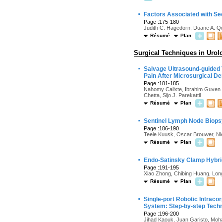
·
Factors Associated with Se
Page :175-180
Judith C. Hagedorn, Duane A. Qu
Résumé
Plan
Surgical Techniques in Urol
·
Salvage Ultrasound-guided 
Pain After Microsurgical D
Page :181-185
Nahomy Calixte, Ibrahim Guven 
Chetta, Sijo J. Parekattil
Résumé
Plan
·
Sentinel Lymph Node Biopsy
Page :186-190
Teele Kuusk, Oscar Brouwer, Ni
Résumé
Plan
·
Endo-Satinsky Clamp Hybrid
Page :191-195
Xiao Zhong, Chibing Huang, Lo
Résumé
Plan
·
Single-port Robotic Intraco
System: Step-by-step Tech
Page :196-200
Jihad Kaouk, Juan Garisto, Moh