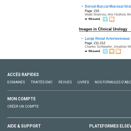
·
Dorsal Buccal Mucosal Graf
Page :210
Walid Shahrour, Amr Hodhod, 
Résumé
Images in Clinical Urology
·
Large Renal Arteriovenous 
Page :211-212
Charles Schlaepfer, Jonathan W
Résumé
ACCÈS RAPIDES
DOMAINES
TRAITÉS EMC
REVUES
LIVRES
NOS FORMULES D'AB
MON COMPTE
CRÉER UN COMPTE
AIDE & SUPPORT
PLATEFORMES ELSE