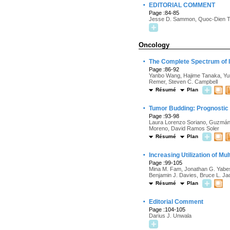
·
EDITORIAL COMMENT
Page :84-85
Jesse D. Sammon, Quoc-Dien T
Oncology
·
The Complete Spectrum of In
Page :86-92
Yanbo Wang, Hajime Tanaka, Yunl
Remer, Steven C. Campbell
Résumé
Plan
·
Tumor Budding: Prognostic 
Page :93-98
Laura Lorenzo Soriano, Guzmán 
Moreno, David Ramos Soler
Résumé
Plan
·
Increasing Utilization of M
Page :99-105
Mina M. Fam, Jonathan G. Yabes,
Benjamin J. Davies, Bruce L. J
Résumé
Plan
·
Editorial Comment
Page :104-105
Darius J. Unwala