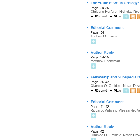
·
The “Rule of W” in Urology:
Page :29-35
Christine Herforth, Nicholas Ro
Résumé
Plan
·
Editorial Comment
Page :34
Andrew M. Harris
·
Author Reply
Page :34-35
Matthew Christman
·
Fellowship and Subspecializ
Page :36-42
Olamide O. Omidele, Natan Dav
Résumé
Plan
·
Editorial Comment
Page :41-42
Riccardo Autorino, Alessandro V
·
Author Reply
Page :42
Olamide O. Omidele, Natan Dav