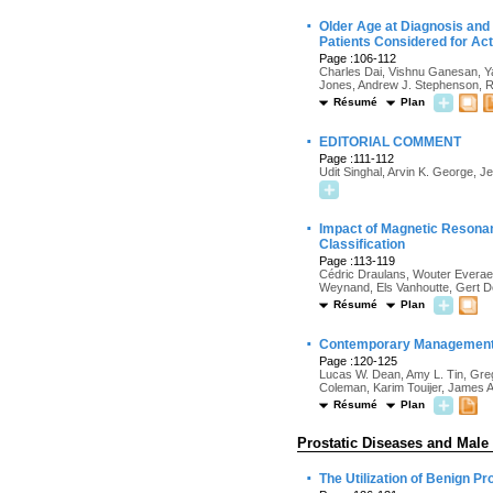
·
Older Age at Diagnosis and 
Patients Considered for Act
Page :106-112
Charles Dai, Vishnu Ganesan, Ya
Jones, Andrew J. Stephenson, Ry
Résumé
Plan
·
EDITORIAL COMMENT
Page :111-112
Udit Singhal, Arvin K. George, Je
·
Impact of Magnetic Resonan
Classification
Page :113-119
Cédric Draulans, Wouter Everaer
Weynand, Els Vanhoutte, Gert D
Résumé
Plan
·
Contemporary Management o
Page :120-125
Lucas W. Dean, Amy L. Tin, Greg
Coleman, Karim Touijer, James 
Résumé
Plan
Prostatic Diseases and Male
·
The Utilization of Benign P