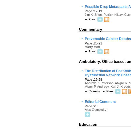
·
Possible Drop Metastasis A
Page :17-19
Jim K. Shen, Patrick Kilday, Cla
Plan
Commentary
·
Preventable Cancer Deaths 
Page :20-21
Harry Herr
Plan
Ambulatory, Office-based, an
·
The Distribution of Post-Vo
Dysfunction Network Obser
Page :22-28
Andrew C. Peterson, Abigail R. S
Victor P. Andreev, Karl J. Krede
Résumé
Plan
·
Editorial Comment
Page :28
Alex Gomelsky
Education