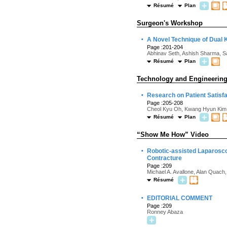
Résumé
Plan
Surgeon's Workshop
·
A Novel Technique of Dual 
Page :201-204
Abhinav Seth, Ashish Sharma, 
Résumé
Plan
Technology and Engineerin
·
Research on Patient Satisfa
Page :205-208
Cheol Kyu Oh, Kwang Hyun Kim
Résumé
Plan
“Show Me How” Video
·
Robotic-assisted Laparosco
Contracture
Page :209
Michael A. Avallone, Alan Quach
Résumé
·
EDITORIAL COMMENT
Page :209
Ronney Abaza