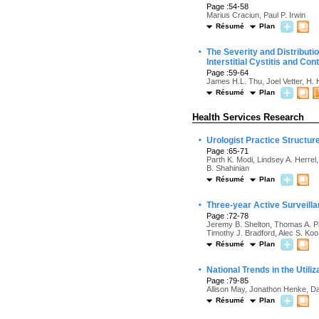
Page :54-58
Marius Craciun, Paul P. Irwin
Résumé
Plan
·
The Severity and Distributi
Interstitial Cystitis and Con
Page :59-64
James H.L. Thu, Joel Vetter, H. 
Résumé
Plan
Health Services Research
·
Urologist Practice Structu
Page :65-71
Parth K. Modi, Lindsey A. Herrel
B. Shahinian
Résumé
Plan
·
Three-year Active Surveill
Page :72-78
Jeremy B. Shelton, Thomas A. Pa
Timothy J. Bradford, Alec S. Ko
Résumé
Plan
·
National Trends in the Util
Page :79-85
Allison May, Jonathon Henke, Da
Résumé
Plan