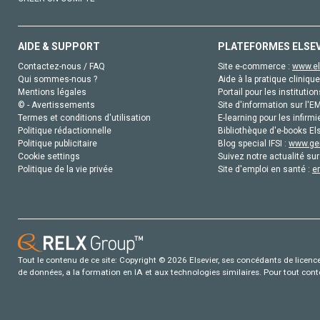
AIDE & SUPPORT
PLATEFORMES ELSE
Contactez-nous / FAQ
Site e-commerce :
www.el
Qui sommes-nous ?
Aide à la pratique clinique
Mentions légales
Portail pour les institution
© - Avertissements
Site d'information sur l'E
Termes et conditions d'utilisation
E-learning pour les infirmi
Politique rédactionnelle
Bibliothèque d'e-books Els
Politique publicitaire
Blog special IFSI :
www.gen
Cookie settings
Suivez notre actualité sur
Politique de la vie privée
Site d'emploi en santé :
e
Tout le contenu de ce site: Copyright © 2026 Elsevier, ses concédants de licence e
de données, a la formation en IA et aux technologies similaires. Pour tout con