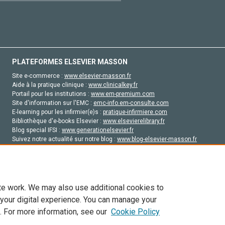
PLATEFORMES ELSEVIER MASSON
Site e-commerce :
www.elsevier-masson.fr
Aide à la pratique clinique :
www.clinicalkey.fr
Portail pour les institutions :
www.em-premium.com
Site d'information sur l'EMC :
emc-info.em-consulte.com
E-learning pour les infirmier(e)s :
pratique-infirmiere.com
Bibliothèque d'e-books Elsevier :
www.elsevierelibrary.fr
Blog special IFSI :
www.generationelsevier.fr
Suivez notre actualité sur notre blog :
www.blog-elsevier-masson.fr
Site d'emploi en santé :
emploisante.com
te work. We may also use additional cookies to
 your digital experience. You can manage your
. For more information, see our
Cookie Policy
vier, ses concédants de licence et ses contributeurs. Tout les droits sont réservés, y 
ogies similaires. Pour tout contenu en libre accès, les conditions de licence Creati