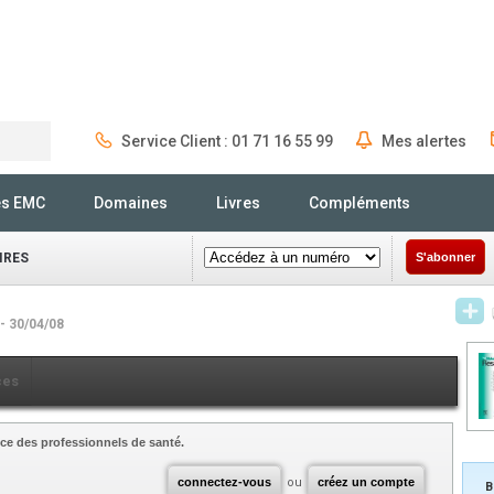
Service Client : 01 71 16 55 99
Mes alertes
Rechercher
és EMC
Domaines
Livres
Compléments
IRES
S'abonner
- 30/04/08
ces
ce des professionnels de santé.
connectez-vous
ou
créez un compte
B