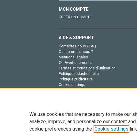
MON COMPTE
CRÉER UN COMPTE
AIDE & SUPPORT
Contactez-nous / FAQ
Qui sommes-nous ?
Mentions légales
© - Avertissements
Termes et conditions d'utilisation
Politique rédactionnelle
Politique publicitaire
Cookie settings
Politique de la vie privée
We use cookies that are necessary to make our si
analyze, improve, and personalize our content and
cookie preferences using the
Cookie settings
link
Tout le contenu de ce site: Copyright © 2026 Else
de données, a la formation en IA et aux technol