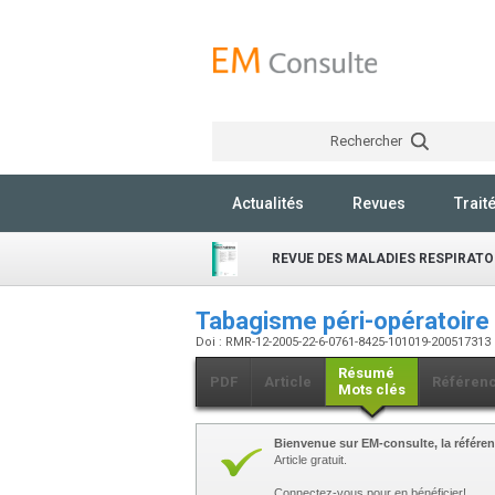
Rechercher
Actualités
Revues
Trait
REVUE DES MALADIES RESPIRATO
Tabagisme péri-opératoire
Doi : RMR-12-2005-22-6-0761-8425-101019-200517313
Résumé
PDF
Article
Référen
Mots clés
Bienvenue sur EM-consulte, la référen
Article gratuit.
Connectez-vous pour en bénéficier!