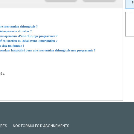
p
ne intervention chirurgicale ?
éri-opératoire du tabac ?
ré-opératoire d'une chirurgie programmée ?
nté en fonction du délai avant l'intervention ?
sie chez un fumeur ?
endant hospitalisé pour une intervention chirurgicale non programmée ?
vés.
VRES
NOS FORMULES D'ABONNEMENTS