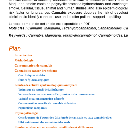
Marijuana smoke contains polycyclic aromatic hydrocarbons and carcinogen
smoke. Cellular, tissue, animal and human studies, and also epidemiological
risk factor for lung cancer. Cannabis exposure doubles the risk of develo
clinicians to identify cannabis use and to offer patients support in quitting.
Le texte complet de cet article est disponible en PDF.
Mots clés :
Cannabis, Marijuana, Tétrahydrocannabinol, Cannabinoïdes, C
Keywords :
Cannabis, Marijuana, Tetrahydrocannabinol,
Cannabinoïdes
, L
Plan
Introduction
Méthodologie
Consommation de cannabis
Cannabis et cancer bronchique
Cas cliniques et séries
Études épidémiologiques
Limites des études épidémiologiques analysées
Technique de recueil de la littérature
Variétés de cannabis et mode d’expression de la consommation
Validité de la consommation déclarée
Consommation associée de cannabis et de tabac
Populations comparées
Physiopathologie
Conséquences de l’exposition à la fumée de cannabis ou aux cannabinoïdes
Effet antitumoral des cannabinoïdes seuls
Fumée de tabac et de cannabis : similitudes et différences