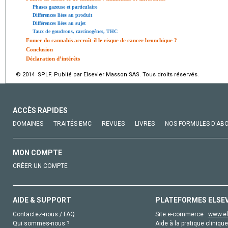
Phases gazeuse et particulaire
Différences liées au produit
Différences liées au sujet
Taux de goudrons, carcinogènes, THC
Fumer du cannabis accroît-il le risque de cancer bronchique ?
Conclusion
Déclaration d’intérêts
© 2014 SPLF. Publié par Elsevier Masson SAS. Tous droits réservés.
ACCÈS RAPIDES
DOMAINES
TRAITÉS EMC
REVUES
LIVRES
NOS FORMULES D'AB
MON COMPTE
CRÉER UN COMPTE
AIDE & SUPPORT
PLATEFORMES ELSE
Contactez-nous / FAQ
Site e-commerce :
www.el
Qui sommes-nous ?
Aide à la pratique clinique