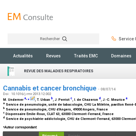
Rechercher
Service C
Rechercher
Actualités
Revues
Traités EMC
Domaines
REVUE DES MALADIES RESPIRATOIRES
Cannabis et cancer bronchique
- 08/07/14
Doi : 10.1016/j.rmr.2013.12.002
a
,
⁎
b
c
d
a
M. Underner
, T. Urban
, J. Perriot
, I. de Chazeron
, J.-C. Meurice
a
Service de pneumologie, unité de tabacologie, CHU La Milétrie, pavillon René-
b
Service de pneumologie, CHU d’Angers, 49000 Angers, France
c
Dispensaire Emile-Roux, CLAT 63, 63000 Clermont-Ferrand, France
d
Service de psychiatrie-addictologie, CHU de Clermont-Ferrand, 63000 Clermon
⁎
Auteur correspondant.
Résumé
Points