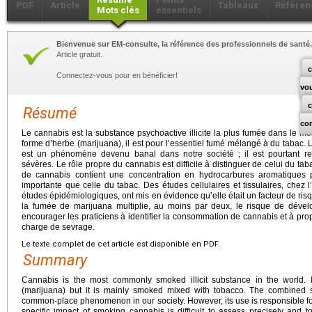
PDF
Article
Tableaux
Référen
Mots clés
essentiels
Bienvenue sur EM-consulte, la référence des professionnels de santé.
Article gratuit.
c
Connectez-vous pour en bénéficier!
vo
Résumé
co
Le cannabis est la substance psychoactive illicite la plus fumée dans le m
forme d’herbe (marijuana), il est pour l’essentiel fumé mélangé à du tabac.
est un phénomène devenu banal dans notre société ; il est pourtant r
sévères. Le rôle propre du cannabis est difficile à distinguer de celui du ta
de cannabis contient une concentration en hydrocarbures aromatiques 
importante que celle du tabac. Des études cellulaires et tissulaires, chez
études épidémiologiques, ont mis en évidence qu’elle était un facteur de ris
la fumée de marijuana multiplie, au moins par deux, le risque de dével
encourager les praticiens à identifier la consommation de cannabis et à p
charge de sevrage.
Le texte complet de cet article est disponible en PDF.
Summary
Cannabis is the most commonly smoked illicit substance in the world.
(marijuana) but it is mainly smoked mixed with tobacco. The combined
common-place phenomenon in our society. However, its use is responsible 
specific impact of smoking cannabis is difficult to assess precisely and to