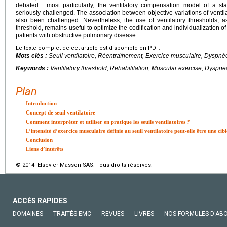
debated : most particularly, the ventilatory compensation model of a sta
seriously challenged. The association between objective variations of ventil
also been challenged. Nevertheless, the use of ventilatory thresholds, 
threshold, remains useful to optimize the codification and individualization o
patients with obstructive pulmonary disease.
Le texte complet de cet article est disponible en PDF.
Mots clés :
Seuil ventilatoire, Réentraînement, Exercice musculaire, Dyspn
Keywords :
Ventilatory threshold, Rehabilitation, Muscular exercise, Dysp
Plan
Introduction
Concept de seuil ventilatoire
Comment interpréter et utiliser en pratique les seuils ventilatoires ?
L’intensité d’exercice musculaire définie au seuil ventilatoire peut-elle être une cib
Conclusion
Liens d’intérêts
© 2014 Elsevier Masson SAS. Tous droits réservés.
ACCÈS RAPIDES
DOMAINES
TRAITÉS EMC
REVUES
LIVRES
NOS FORMULES D'AB