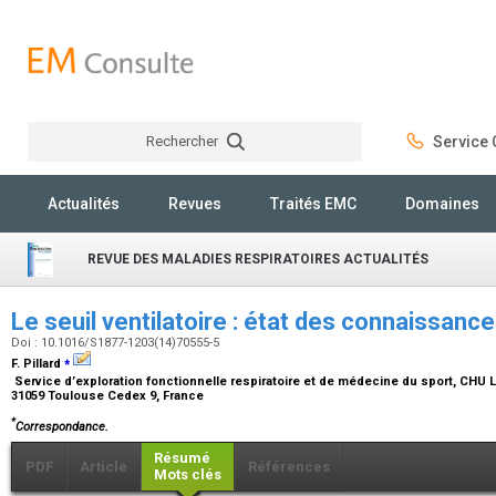
Rechercher
Service C
Rechercher
Actualités
Revues
Traités EMC
Domaines
REVUE DES MALADIES RESPIRATOIRES ACTUALITÉS
Le seuil ventilatoire : état des connaissan
Doi : 10.1016/S1877-1203(14)70555-5
⁎
F. Pillard
Service d’exploration fonctionnelle respiratoire et de médecine du sport, CHU L
31059 Toulouse Cedex 9, France
*
Correspondance.
Résumé
PDF
Article
Références
Mots clés