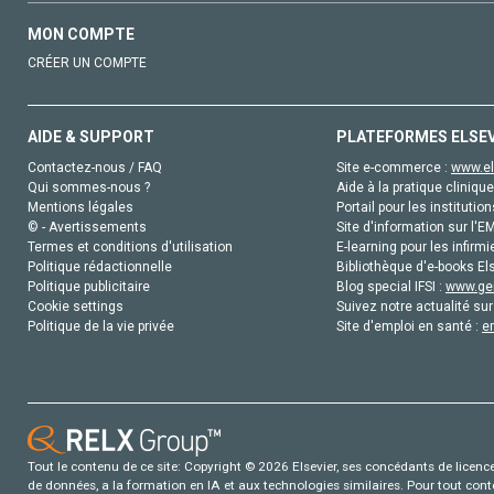
MON COMPTE
CRÉER UN COMPTE
AIDE & SUPPORT
PLATEFORMES ELSE
Contactez-nous / FAQ
Site e-commerce :
www.el
Qui sommes-nous ?
Aide à la pratique clinique
Mentions légales
Portail pour les institution
© - Avertissements
Site d'information sur l'E
Termes et conditions d'utilisation
E-learning pour les infirmi
Politique rédactionnelle
Bibliothèque d'e-books Els
Politique publicitaire
Blog special IFSI :
www.gen
Cookie settings
Suivez notre actualité sur
Politique de la vie privée
Site d'emploi en santé :
e
Tout le contenu de ce site: Copyright © 2026 Elsevier, ses concédants de licence e
de données, a la formation en IA et aux technologies similaires. Pour tout con