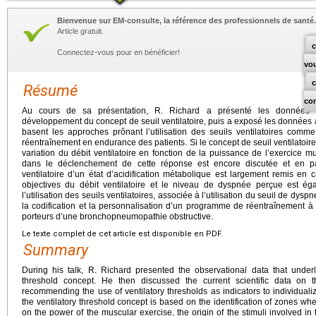
Bienvenue sur EM-consulte, la référence des professionnels de santé.
Article gratuit.
c
Connectez-vous pour en bénéficier!
vo
Résumé
co
Au cours de sa présentation, R. Richard a présenté les données ob
développement du concept de seuil ventilatoire, puis a exposé les données a
basent les approches prônant l’utilisation des seuils ventilatoires comm
réentraînement en endurance des patients. Si le concept de seuil ventilatoire 
variation du débit ventilatoire en fonction de la puissance de l’exercice mu
dans le déclenchement de cette réponse est encore discutée et en pa
ventilatoire d’un état d’acidification métabolique est largement remis en c
objectives du débit ventilatoire et le niveau de dyspnée perçue est 
l’utilisation des seuils ventilatoires, associée à l’utilisation du seuil de dyspn
la codification et la personnalisation d’un programme de réentraînement à 
porteurs d’une bronchopneumopathie obstructive.
Le texte complet de cet article est disponible en PDF.
Summary
During his talk, R. Richard presented the observational data that underl
threshold concept. He then discussed the current scientific data on 
recommending the use of ventilatory thresholds as indicators to individuali
the ventilatory threshold concept is based on the identification of zones wh
on the power of the muscular exercise, the origin of the stimuli involved in