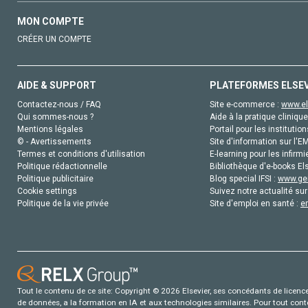
MON COMPTE
CRÉER UN COMPTE
AIDE & SUPPORT
PLATEFORMES ELSE
Contactez-nous / FAQ
Site e-commerce :
www.el
Qui sommes-nous ?
Aide à la pratique clinique
Mentions légales
Portail pour les institution
© - Avertissements
Site d'information sur l'E
Termes et conditions d'utilisation
E-learning pour les infirmi
Politique rédactionnelle
Bibliothèque d'e-books Els
Politique publicitaire
Blog special IFSI :
www.gen
Cookie settings
Suivez notre actualité sur
Politique de la vie privée
Site d'emploi en santé :
e
Tout le contenu de ce site: Copyright © 2026 Elsevier, ses concédants de licence e
de données, a la formation en IA et aux technologies similaires. Pour tout con