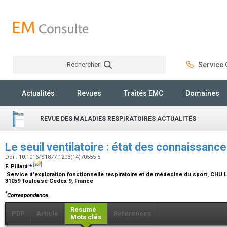
Rechercher
Service C
Rechercher
Actualités
Revues
Traités EMC
Domaines
REVUE DES MALADIES RESPIRATOIRES ACTUALITÉS
Le seuil ventilatoire : état des connaissan
Doi : 10.1016/S1877-1203(14)70555-5
⁎
F. Pillard
Service d’exploration fonctionnelle respiratoire et de médecine du sport, CHU L
31059 Toulouse Cedex 9, France
*
Correspondance.
Résumé
PDF
Article
Références
Mots clés