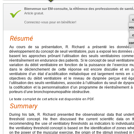
Bienvenue sur EM-consulte, la référence des professionnels de santé.
Article gratuit.
c
Connectez-vous pour en bénéficier!
vo
Résumé
co
Au cours de sa présentation, R. Richard a présenté les données ob
développement du concept de seuil ventilatoire, puis a exposé les données a
basent les approches prônant l’utilisation des seuils ventilatoires comm
réentraînement en endurance des patients. Si le concept de seuil ventilatoire 
variation du débit ventilatoire en fonction de la puissance de l’exercice mu
dans le déclenchement de cette réponse est encore discutée et en pa
ventilatoire d’un état d’acidification métabolique est largement remis en c
objectives du débit ventilatoire et le niveau de dyspnée perçue est 
l’utilisation des seuils ventilatoires, associée à l’utilisation du seuil de dyspn
la codification et la personnalisation d’un programme de réentraînement à 
porteurs d’une bronchopneumopathie obstructive.
Le texte complet de cet article est disponible en PDF.
Summary
During his talk, R. Richard presented the observational data that underl
threshold concept. He then discussed the current scientific data on 
recommending the use of ventilatory thresholds as indicators to individuali
the ventilatory threshold concept is based on the identification of zones wh
on the power of the muscular exercise, the origin of the stimuli involved in