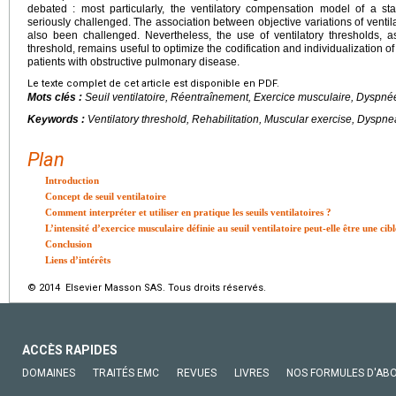
debated : most particularly, the ventilatory compensation model of a sta
seriously challenged. The association between objective variations of ventil
also been challenged. Nevertheless, the use of ventilatory thresholds, 
threshold, remains useful to optimize the codification and individualization o
patients with obstructive pulmonary disease.
Le texte complet de cet article est disponible en PDF.
Mots clés :
Seuil ventilatoire, Réentraînement, Exercice musculaire, Dyspn
Keywords :
Ventilatory threshold, Rehabilitation, Muscular exercise, Dysp
Plan
Introduction
Concept de seuil ventilatoire
Comment interpréter et utiliser en pratique les seuils ventilatoires ?
L’intensité d’exercice musculaire définie au seuil ventilatoire peut-elle être une cib
Conclusion
Liens d’intérêts
© 2014 Elsevier Masson SAS. Tous droits réservés.
ACCÈS RAPIDES
DOMAINES
TRAITÉS EMC
REVUES
LIVRES
NOS FORMULES D'AB