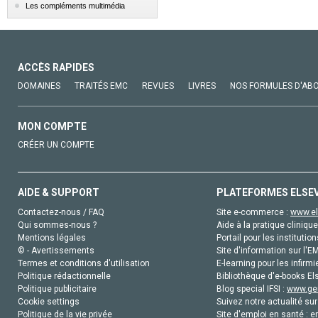
Les compléments multimédia
ACCÈS RAPIDES
DOMAINES
TRAITÉS EMC
REVUES
LIVRES
NOS FORMULES D'AB
MON COMPTE
CRÉER UN COMPTE
AIDE & SUPPORT
PLATEFORMES ELSE
Contactez-nous / FAQ
Site e-commerce :
www.el
Qui sommes-nous ?
Aide à la pratique clinique
Mentions légales
Portail pour les institution
© - Avertissements
Site d'information sur l'E
Termes et conditions d'utilisation
E-learning pour les infirmi
Politique rédactionnelle
Bibliothèque d'e-books Els
Politique publicitaire
Blog special IFSI :
www.gen
Cookie settings
Suivez notre actualité sur
Politique de la vie privée
Site d'emploi en santé :
e