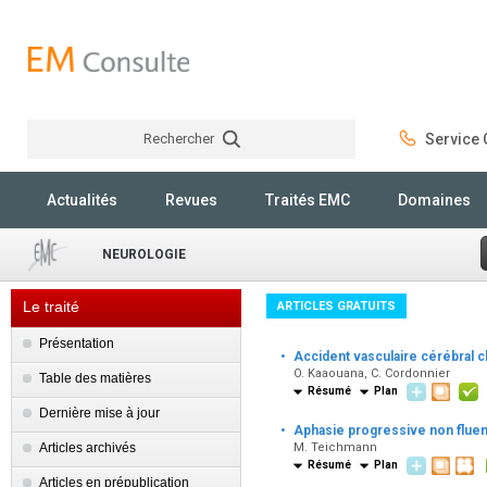
Rechercher
Service C
Rechercher
Actualités
Revues
Traités EMC
Domaines
NEUROLOGIE
Le traité
ARTICLES GRATUITS
Présentation
·
Accident vasculaire cérébral 
O. Kaaouana, C. Cordonnier
Table des matières
Résumé
Plan
Dernière mise à jour
·
Aphasie progressive non fluen
Articles archivés
M. Teichmann
Résumé
Plan
Articles en prépublication