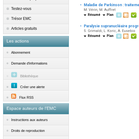
·
Maladie de Parkinson : traitem
Testez-vous
M. Vérin, M. Auffret
Résumé
Plan
Trésor EMC
·
Paralysie supranucléaire prog
Articles gratuits
S. Grimaldi, L. Koric, A. Eusebio
Résumé
Plan
Les actions
Abonnement
Demande d'informations
Bibliothèque
Créer une alerte
Flux RSS
Espace auteurs de l'EMC
Instructions aux auteurs
Droits de reproduction