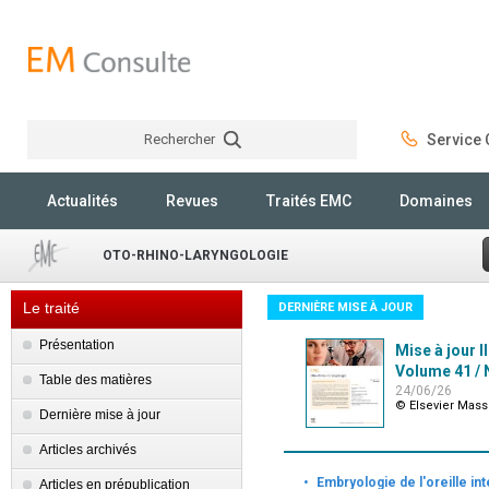
Rechercher
Service C
Rechercher
Actualités
Revues
Traités EMC
Domaines
OTO-RHINO-LARYNGOLOGIE
Le traité
DERNIÈRE MISE À JOUR
Présentation
Mise à jour I
Volume 41 / N
Table des matières
24/06/26
© Elsevier Mas
Dernière mise à jour
Articles archivés
·
Embryologie de l'oreille in
Articles en prépublication