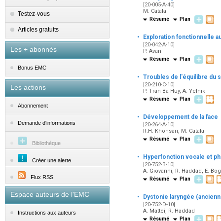
[20-005-A-40]
M. Catala
Testez-vous
Résumé
Plan
Articles gratuits
·
Exploration fonctionnelle a
[20-042-A-10]
Les + abonnés
P. Avan
Résumé
Plan
Bonus EMC
·
Troubles de l'équilibre du 
[20-210-C-10]
Les actions
P. Tran Ba Huy, A. Yelnik
Résumé
Plan
Abonnement
·
Développement de la face
Demande d'informations
[20-264-A-10]
R.H. Khonsari, M. Catala
Résumé
Plan
Bibliothèque
·
Hyperfonction vocale et p
Créer une alerte
[20-752-B-10]
A. Giovanni, R. Haddad, E. Bog
Flux RSS
Résumé
Plan
Espace auteurs de l'EMC
·
Dystonie laryngée (ancie
[20-752-D-10]
A. Mattei, R. Haddad
Instructions aux auteurs
Résumé
Plan