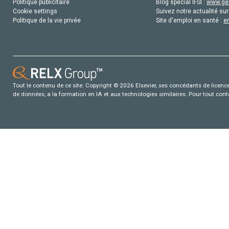
Politique publicitaire
Blog special IFSI :
www.gen
Cookie settings
Suivez notre actualité sur
Politique de la vie privée
Site d'emploi en santé :
e
Tout le contenu de ce site: Copyright © 2026 Elsevier, ses concédants de licence e
de données, a la formation en IA et aux technologies similaires. Pour tout con