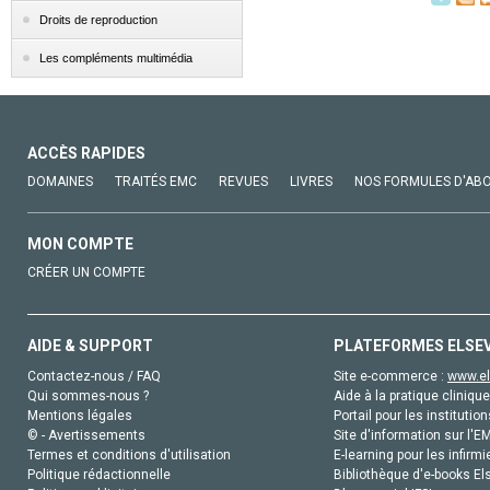
Droits de reproduction
Les compléments multimédia
ACCÈS RAPIDES
DOMAINES
TRAITÉS EMC
REVUES
LIVRES
NOS FORMULES D'AB
MON COMPTE
CRÉER UN COMPTE
AIDE & SUPPORT
PLATEFORMES ELSE
Contactez-nous / FAQ
Site e-commerce :
www.el
Qui sommes-nous ?
Aide à la pratique clinique
Mentions légales
Portail pour les institution
© - Avertissements
Site d'information sur l'E
Termes et conditions d'utilisation
E-learning pour les infirmi
Politique rédactionnelle
Bibliothèque d'e-books Els