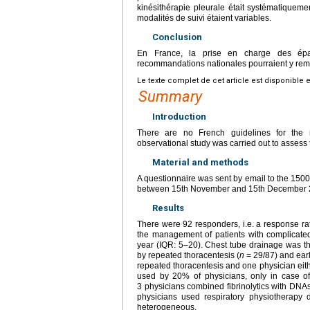
kinésithérapie pleurale était systématiqueme
modalités de suivi étaient variables.
Conclusion
En France, la prise en charge des épa
recommandations nationales pourraient y rem
Le texte complet de cet article est disponible 
Summary
Introduction
There are no French guidelines for the 
observational study was carried out to assess th
Material and methods
A questionnaire was sent by email to the 15
between 15th November and 15th December 
Results
There were 92 responders, i.e. a response ra
the management of patients with complicate
year (IQR: 5–20). Chest tube drainage was the
by repeated thoracentesis (
n
=
29/87) and ear
repeated thoracentesis and one physician eithe
used by 20% of physicians, only in case o
3 physicians combined fibrinolytics with DNAse
physicians used respiratory physiotherapy d
heterogeneous.