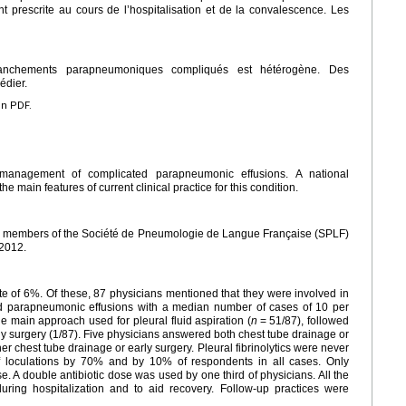
nt prescrite au cours de l’hospitalisation et de la convalescence. Les
nchements parapneumoniques compliqués est hétérogène. Des
édier.
en PDF.
management of complicated parapneumonic effusions. A national
e main features of current clinical practice for this condition.
00 members of the Société de Pneumologie de Langue Française (SPLF)
2012.
te of 6%. Of these, 87 physicians mentioned that they were involved in
d parapneumonic effusions with a median number of cases of 10 per
 main approach used for pleural fluid aspiration (
n
=
51/87), followed
ly surgery (1/87). Five physicians answered both chest tube drainage or
r chest tube drainage or early surgery. Pleural fibrinolytics were never
f loculations by 70% and by 10% of respondents in all cases. Only
. A double antibiotic dose was used by one third of physicians. All the
uring hospitalization and to aid recovery. Follow-up practices were