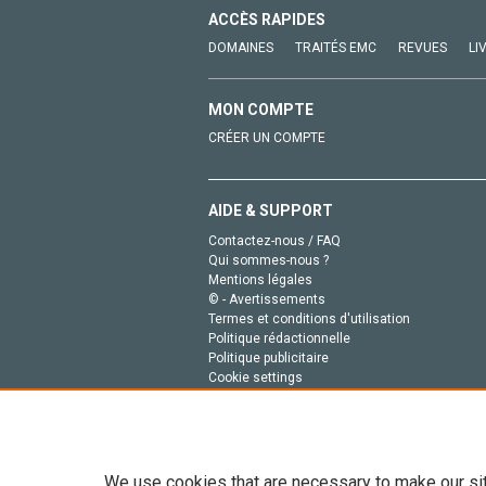
ACCÈS RAPIDES
DOMAINES
TRAITÉS EMC
REVUES
LI
MON COMPTE
CRÉER UN COMPTE
AIDE & SUPPORT
Contactez-nous / FAQ
Qui sommes-nous ?
Mentions légales
© - Avertissements
Termes et conditions d'utilisation
Politique rédactionnelle
Politique publicitaire
Cookie settings
Politique de la vie privée
We use cookies that are necessary to make our si