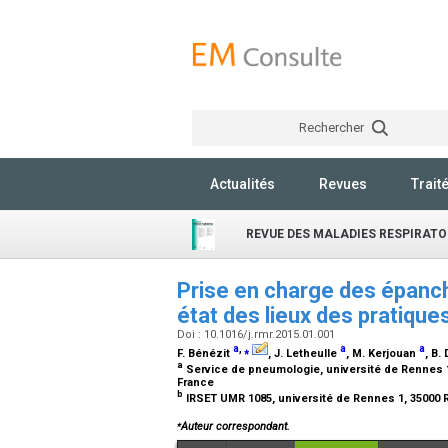
Rechercher
Actualités
Revues
Trait
REVUE DES MALADIES RESPIRATO
Prise en charge des épan
état des lieux des pratiqu
Doi : 10.1016/j.rmr.2015.01.001
a
,
⁎
a
a
F. Bénézit
, J. Letheulle
, M. Kerjouan
, B.
a
Service de pneumologie, université de Rennes 1,
France
b
IRSET UMR 1085, université de Rennes 1, 35000
⁎
Auteur correspondant.