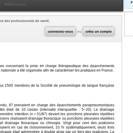
p
Références
ce des professionnels de santé.
connectez-vous
ou
créez un compte
ises concernant la prise en charge thérapeutique des épanchements
ionale a été organisée afin de caractériser les pratiques en France.
 aux 1500 membres de la Société de pneumologie de langue française
.
épondu, 87 prenaient en charge des épanchements parapneumoniques
s était de 10 cas/an (intervalle interquartile : 5–20). Le drainage
première intention (
n
=
51/87) devant les ponctions pleurales répétées
ticiens réalisaient drainage thoracique ou ponctions pleurales répétées
ait drainage thoracique ou chirurgie. Vingt pour cent des praticiens
utilisaient en cas de cloisonnement, 10 % systématiquement, seuls trois
thérapie était administrée à double dose par un tiers des praticiens. La