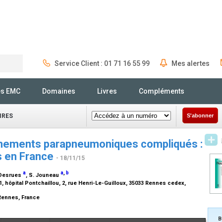
Service Client : 01 71 16 55 99
Mes alertes
Rechercher
és EMC
Domaines
Livres
Compléments
IRES
S'abonner
chements parapneumoniques compliqués :
es en France
- 18/11/15
a
a
,
b
 Desrues
, S. Jouneau
 hôpital Pontchaillou, 2, rue Henri-Le-Guilloux, 35033 Rennes cedex,
 Rennes, France
B