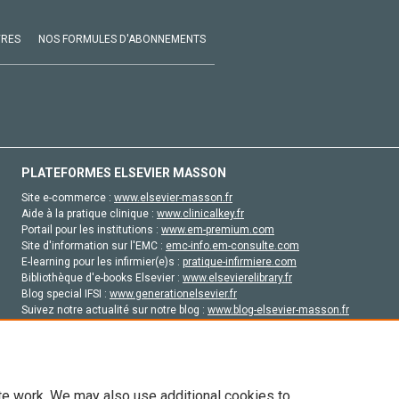
VRES
NOS FORMULES D'ABONNEMENTS
PLATEFORMES ELSEVIER MASSON
Site e-commerce :
www.elsevier-masson.fr
Aide à la pratique clinique :
www.clinicalkey.fr
Portail pour les institutions :
www.em-premium.com
Site d'information sur l'EMC :
emc-info.em-consulte.com
E-learning pour les infirmier(e)s :
pratique-infirmiere.com
Bibliothèque d'e-books Elsevier :
www.elsevierelibrary.fr
Blog special IFSI :
www.generationelsevier.fr
Suivez notre actualité sur notre blog :
www.blog-elsevier-masson.fr
Site d'emploi en santé :
emploisante.com
te work. We may also use additional cookies to