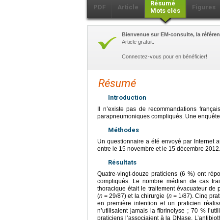
Résumé
PDF
Article
Figures
Mots clés
Bienvenue sur EM-consulte, la référen
Article gratuit.
Connectez-vous pour en bénéficier!
Résumé
Introduction
Il n’existe pas de recommandations frança
parapneumoniques compliqués. Une enquête nat
Méthodes
Un questionnaire a été envoyé par Internet
entre le 15 novembre et le 15 décembre 2012
Résultats
Quatre-vingt-douze praticiens (6 %) ont r
compliqués. Le nombre médian de cas traité
thoracique était le traitement évacuateur de 
(
n
=
29/87) et la chirurgie (
n
=
1/87). Cinq pra
en première intention et un praticien réalis
n’utilisaient jamais la fibrinolyse ; 70 % l’
praticiens l’associaient à la DNase. L’antibio