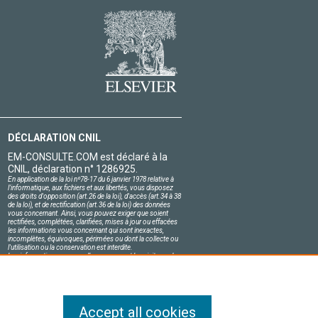
DÉCLARATION CNIL
EM-CONSULTE.COM est déclaré à la
CNIL, déclaration n° 1286925.
En application de la loi nº78-17 du 6 janvier 1978 relative à
l'informatique, aux fichiers et aux libertés, vous disposez
des droits d'opposition (art.26 de la loi), d'accès (art.34 à 38
de la loi), et de rectification (art.36 de la loi) des données
vous concernant. Ainsi, vous pouvez exiger que soient
rectifiées, complétées, clarifiées, mises à jour ou effacées
les informations vous concernant qui sont inexactes,
incomplètes, équivoques, périmées ou dont la collecte ou
l'utilisation ou la conservation est interdite.
Les informations personnelles concernant les visiteurs de
notre site, y compris leur identité, sont confidentielles.
Le responsable du site s'engage sur l'honneur à respecter
les conditions légales de confidentialité applicables en
France et à ne pas divulguer ces informations à des tiers.
Accept all cookies