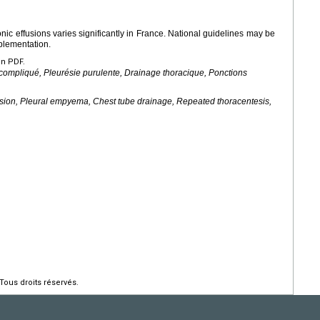
effusions varies significantly in France. National guidelines may be
mplementation.
en PDF.
pliqué, Pleurésie purulente, Drainage thoracique, Ponctions
ion, Pleural empyema, Chest tube drainage, Repeated thoracentesis,
Tous droits réservés.