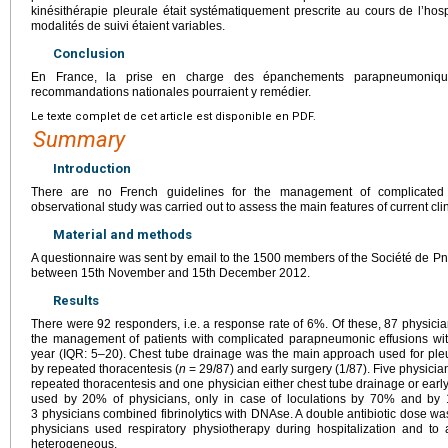
kinésithérapie pleurale était systématiquement prescrite au cours de l’hos
modalités de suivi étaient variables.
Conclusion
En France, la prise en charge des épanchements parapneumoniqu
recommandations nationales pourraient y remédier.
Le texte complet de cet article est disponible en PDF.
Summary
Introduction
There are no French guidelines for the management of complicated 
observational study was carried out to assess the main features of current clini
Material and methods
A questionnaire was sent by email to the 1500 members of the Société de 
between 15th November and 15th December 2012.
Results
There were 92 responders, i.e. a response rate of 6%. Of these, 87 physici
the management of patients with complicated parapneumonic effusions wi
year (IQR: 5–20). Chest tube drainage was the main approach used for pleura
by repeated thoracentesis (
n
=
29/87) and early surgery (1/87). Five physici
repeated thoracentesis and one physician either chest tube drainage or early 
used by 20% of physicians, only in case of loculations by 70% and by 
3 physicians combined fibrinolytics with DNAse. A double antibiotic dose was
physicians used respiratory physiotherapy during hospitalization and to 
heterogeneous.