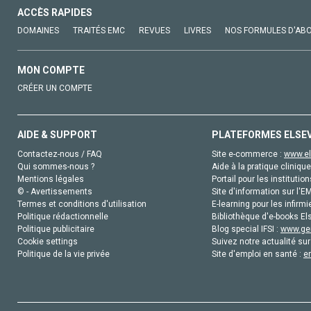
ACCÈS RAPIDES
DOMAINES
TRAITÉS EMC
REVUES
LIVRES
NOS FORMULES D'AB
MON COMPTE
CRÉER UN COMPTE
AIDE & SUPPORT
PLATEFORMES ELSE
Contactez-nous / FAQ
Site e-commerce :
www.el
Qui sommes-nous ?
Aide à la pratique clinique
Mentions légales
Portail pour les institution
© - Avertissements
Site d'information sur l'E
Termes et conditions d'utilisation
E-learning pour les infirmi
Politique rédactionnelle
Bibliothèque d'e-books Els
Politique publicitaire
Blog special IFSI :
www.gen
Cookie settings
Suivez notre actualité sur
Politique de la vie privée
Site d'emploi en santé :
e