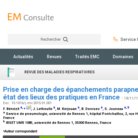
Rechercher
Service C
Rechercher
Actualités
Revues
Traités EMC
Domaines
REVUE DES MALADIES RESPIRATOIRES
Prise en charge des épanchements parapn
état des lieux des pratiques en France
- 18/11/1
Doi : 10.1016/j.rmr.2015.01.001
a
,
⁎
a
a
a
a
,
b
F. Bénézit
, J. Letheulle
, M. Kerjouan
, B. Desrues
, S. Jouneau
a
Service de pneumologie, université de Rennes 1, hôpital Pontchaillou, 2, rue 
France
b
IRSET UMR 1085, université de Rennes 1, 35000 Rennes, France
⁎
Auteur correspondant.