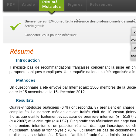
Résumé
PDF
Article
Figures
Références
Mots clés
Bienvenue sur EM-consulte, la référence des professionnels de santé.
Article gratuit.
c
Connectez-vous pour en bénéficier!
vo
Résumé
co
Introduction
Il n’existe pas de recommandations françaises concernant la prise en 
parapneumoniques compliqués. Une enquête nationale a été organisée afin d
Méthodes
Un questionnaire a été envoyé par Internet aux 1500 membres de la Soci
entre le 15 novembre et le 15 décembre 2012.
Résultats
Quatre-vingt-douze praticiens (6 %) ont répondu, 87 prenaient en cha
compliqués. Le nombre médian de cas traités était de 10 cas/an (interva
thoracique était le traitement évacuateur de première intention (
n
=
51/87) 
(
n
=
29/87) et la chirurgie (
n
=
1/87). Cinq praticiens réalisaient drainage th
en première intention et un praticien réalisait drainage thoracique ou ch
n’utilisaient jamais la fibrinolyse ; 70 % l’utilisaient en cas de cloisonne
praticiens l’associaient à la DNase. L’antibiothérapie était administrée à do