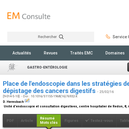
Rechercher
Service C
Rechercher
Actualités
Revues
Traités EMC
Domaines
GASTRO-ENTÉROLOGIE
Place de l'endoscopie dans les stratégies d
dépistage des cancers digestifs
- 25/02/16
[9-014-S-10] - Doi : 10.1016/S1155-1968(16)76932-X
D. Heresbach
Unité d'endoscopie et consultation digestives, centre hospitalier de Redon, 8
Résumé
PDF
Article
Figures
Testez-vous
Tabl
Mots clés