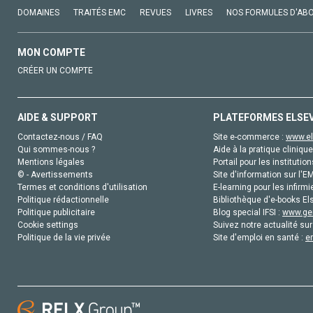
DOMAINES
TRAITÉS EMC
REVUES
LIVRES
NOS FORMULES D'AB
MON COMPTE
CRÉER UN COMPTE
AIDE & SUPPORT
PLATEFORMES ELSE
Contactez-nous / FAQ
Site e-commerce :
www.el
Qui sommes-nous ?
Aide à la pratique clinique
Mentions légales
Portail pour les institution
© - Avertissements
Site d'information sur l'E
Termes et conditions d'utilisation
E-learning pour les infirmi
Politique rédactionnelle
Bibliothèque d'e-books Els
Politique publicitaire
Blog special IFSI :
www.gen
Cookie settings
Suivez notre actualité sur
Politique de la vie privée
Site d'emploi en santé :
e