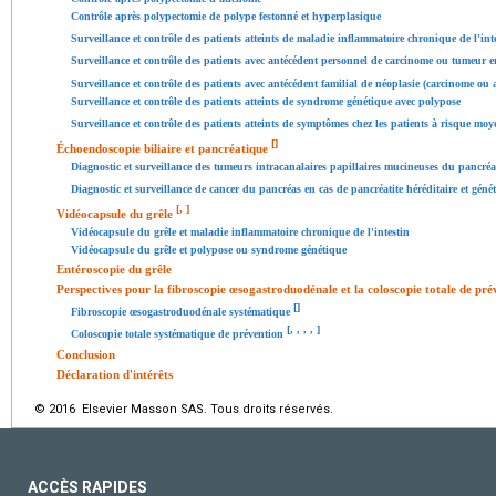
Contrôle après polypectomie de polype festonné et hyperplasique
Surveillance et contrôle des patients atteints de maladie inflammatoire chronique de l'int
Surveillance et contrôle des patients avec antécédent personnel de carcinome ou tumeur e
Surveillance et contrôle des patients avec antécédent familial de néoplasie (carcinome o
Surveillance et contrôle des patients atteints de syndrome génétique avec polypose
Surveillance et contrôle des patients atteints de symptômes chez les patients à risque moy
[
]
Échoendoscopie biliaire et pancréatique
Diagnostic et surveillance des tumeurs intracanalaires papillaires mucineuses du pancréa
Diagnostic et surveillance de cancer du pancréas en cas de pancréatite héréditaire et gén
[
,
]
Vidéocapsule du grêle
Vidéocapsule du grêle et maladie inflammatoire chronique de l'intestin
Vidéocapsule du grêle et polypose ou syndrome génétique
Entéroscopie du grêle
Perspectives pour la fibroscopie œsogastroduodénale et la coloscopie totale de pré
[
]
Fibroscopie œsogastroduodénale systématique
[
,
,
,
,
]
Coloscopie totale systématique de prévention
Conclusion
Déclaration d'intérêts
© 2016 Elsevier Masson SAS. Tous droits réservés.
ACCÈS RAPIDES