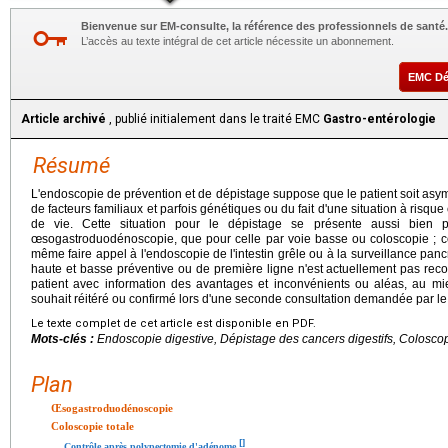
Bienvenue sur EM-consulte, la référence des professionnels de santé.
L’accès au texte intégral de cet article nécessite un abonnement.
EMC D
Article archivé
, publié initialement dans le traité EMC
Gastro-entérologie
Résumé
L'endoscopie de prévention et de dépistage suppose que le patient soit asym
de facteurs familiaux et parfois génétiques ou du fait d'une situation à risq
de vie. Cette situation pour le dépistage se présente aussi bien p
œsogastroduodénoscopie, que pour celle par voie basse ou coloscopie ; cer
même faire appel à l'endoscopie de l'intestin grêle ou à la surveillance panc
haute et basse préventive ou de première ligne n'est actuellement pas 
patient avec information des avantages et inconvénients ou aléas, au mie
souhait réitéré ou confirmé lors d'une seconde consultation demandée par le 
Le texte complet de cet article est disponible en PDF.
Mots-clés :
Endoscopie digestive, Dépistage des cancers digestifs, Colosco
Plan
Œsogastroduodénoscopie
Coloscopie totale
[
]
Contrôle après polypectomie d'adénome